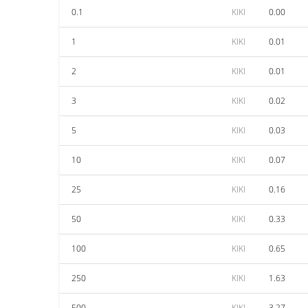
0.1
KIKI
0.00
1
KIKI
0.01
2
KIKI
0.01
3
KIKI
0.02
5
KIKI
0.03
10
KIKI
0.07
25
KIKI
0.16
50
KIKI
0.33
100
KIKI
0.65
250
KIKI
1.63
500
KIKI
3.27