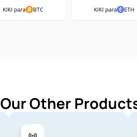
KIKI para
BTC
KIKI para
ETH
 Our Other Products 