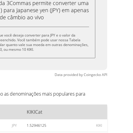
eda 3Commas permite converter uma
I) para Japanese yen (JPY) em apenas
 de câmbio ao vivo
que você deseja converter para JPY e o valor da
reenchido. Você também pode usar nossa Tabela
cular quanto vale sua moeda em outras denominações,
KIKI, ou mesmo 10 KIKI.
Data provided by
Coingecko
API
tão as denominações mais populares para
KIKICat
JPY
1.52946125
KIKI