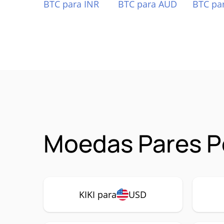
BTC para INR
BTC para AUD
BTC pa
Moedas Pares Po
KIKI para
USD