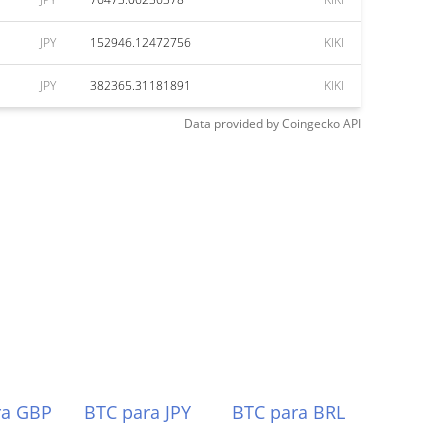
JPY
152946.12472756
KIKI
JPY
382365.31181891
KIKI
Data provided by
Coingecko
API
ra GBP
BTC para JPY
BTC para BRL