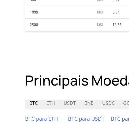
1000
KIKI
6.54
2500
KIKI
16.35
Principais Moed
BTC
ETH
USDT
BNB
USDC
G
BTC para ETH
BTC para USDT
BTC pa