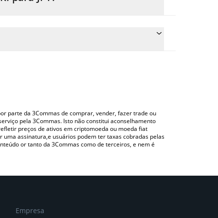
eço de conversão do KIKI para JPY simplesmente
converterá automaticamente o valor em Japanese
 uma plataforma de troca Crypto Exchange ou P2P
para verificar o último preço de KIKICat nas
o por parte da 3Commas de comprar, vender, fazer trade ou
serviço pela 3Commas. Isto não constitui aconselhamento
efletir preços de ativos em criptomoeda ou moeda fiat
 uma assinatura,e usuários podem ter taxas cobradas pelas
conteúdo or tanto da 3Commas como de terceiros, e nem é
Empresa