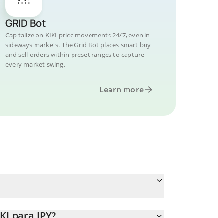
GRID Bot
Capitalize on KIKI price movements 24/7, even in
sideways markets. The Grid Bot places smart buy
and sell orders within preset ranges to capture
every market swing.
Learn more
KI para JPY?