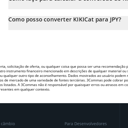
Neste momento, 1 KIKICat equivale a 0.00653825 JPY
A Calculadora KIKICat 3Commas permite calcular facilmente o pr
inserindo a quantidade de KIKICat no campo correspondente e 
Como posso converter KIKICat para JPY?
yen (JPY).
A maneira mais comum de converter o KIKI para JPY é utilizando
Você também pode usar nossa tabela de preços de KIKICat acima 
(pessoa a pessoa) como LocalBitcoins, etc.
principais moedas fiat e criptográficas.
oferta, solicitação de oferta, ou qualquer coisa que possa ser uma recomendaçã
utro instrumento financeiro mencionado em descrições de qualquer material ou 
, ou qualquer outro tipo de aconselhamento. Dados mostrados ao usuário podem r
s de mercado de uma variedade de fontes terciárias. 3Commas pode cobrar por
vos listados. A 3Commas não é responsável por quaisquer erros ou atrasos em 
resentes em qualquer contexto.
e câmbio
Para Desenvolvedores