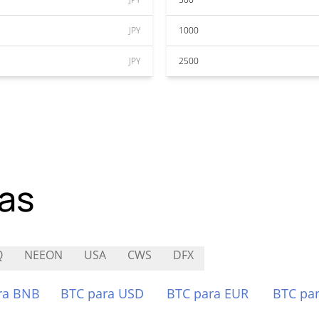
JPY
1000
JPY
2500
as
Q
NEEON
USA
CWS
DFX
ra BNB
BTC para USD
BTC para EUR
BTC pa