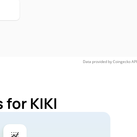
Data provided by
Coingecko
API
for KIKI