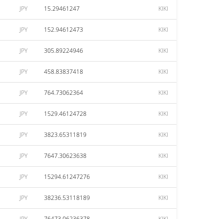
JPY
15.29461247
KIKI
JPY
152.94612473
KIKI
JPY
305.89224946
KIKI
JPY
458.83837418
KIKI
JPY
764.73062364
KIKI
JPY
1529.46124728
KIKI
JPY
3823.65311819
KIKI
JPY
7647.30623638
KIKI
JPY
15294.61247276
KIKI
JPY
38236.53118189
KIKI
JPY
76473.06236378
KIKI