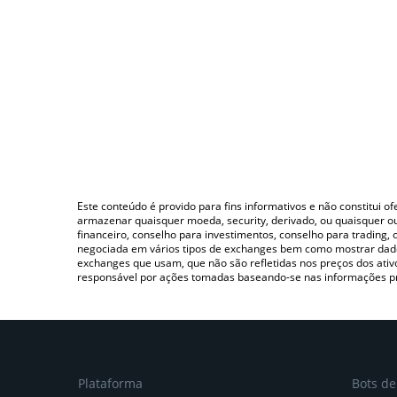
Este conteúdo é provido para fins informativos e não constitui 
armazenar quaisquer moeda, security, derivado, ou quaisquer o
financeiro, conselho para investimentos, conselho para trading
negociada em vários tipos de exchanges bem como mostrar dado
exchanges que usam, que não são refletidas nos preços dos ati
responsável por ações tomadas baseando-se nas informações p
Plataforma
Bots d