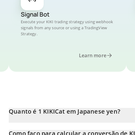
Signal Bot
Execute your KIKI trading strategy using webhook
signals from any source or using a TradingView
Strategy.
Learn more
Quanto é 1 KIKICat em Japanese yen?
O preço do KIKICat em JPY está em constante mudança.
Como faço para calcular a conversão de KI