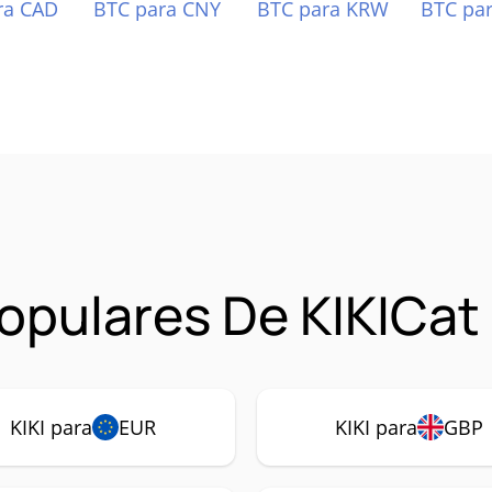
ra CAD
BTC para CNY
BTC para KRW
BTC pa
pulares De KIKICat 
KIKI para
EUR
KIKI para
GBP