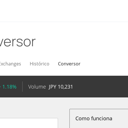
ersor
Exchanges
Histórico
Conversor
+ 1.18%
Volume
JPY
10,231
Como funciona