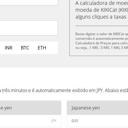
A calculadora de mo
moeda de KIKICat (KIK
alguns cliques a taxas
Basta digitar o valor de KIKICat 
conversão é automaticamente p
Calculadora de Preços para cal
INR
BTC
ETH
ou seja, .1 KIKI, .5 KIKI, 1 KIKI, 5 
a três minutos e é automaticamente exibido em JPY. Abaixo es
se yen
Japanese yen
JPY
0.01