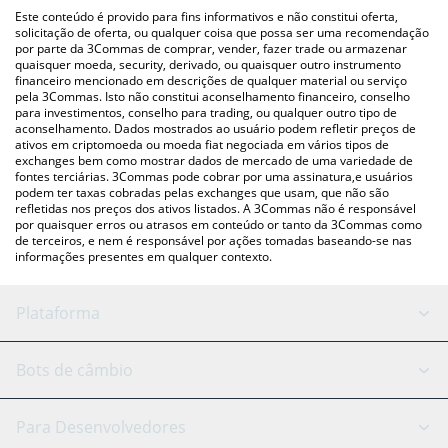
(pessoa a pessoa) como LocalBitcoins, etc.
acima para verificar o último preço de KindSoul nas principais
Este conteúdo é provido para fins informativos e não constitui oferta,
moedas fiat e criptográficas.
solicitação de oferta, ou qualquer coisa que possa ser uma recomendação
por parte da 3Commas de comprar, vender, fazer trade ou armazenar
quaisquer moeda, security, derivado, ou quaisquer outro instrumento
financeiro mencionado em descrições de qualquer material ou serviço
pela 3Commas. Isto não constitui aconselhamento financeiro, conselho
para investimentos, conselho para trading, ou qualquer outro tipo de
aconselhamento. Dados mostrados ao usuário podem refletir preços de
ativos em criptomoeda ou moeda fiat negociada em vários tipos de
exchanges bem como mostrar dados de mercado de uma variedade de
fontes terciárias. 3Commas pode cobrar por uma assinatura,e usuários
podem ter taxas cobradas pelas exchanges que usam, que não são
refletidas nos preços dos ativos listados. A 3Commas não é responsável
por quaisquer erros ou atrasos em conteúdo or tanto da 3Commas como
de terceiros, e nem é responsável por ações tomadas baseando-se nas
informações presentes em qualquer contexto.
Plataforma
Bot GRID
Status do sistema
Bots de câmbio
Bots DCA
Backtesting
Binance
BitMEX
Para Desenvolvedores