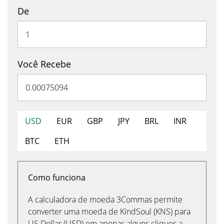
De
Você Recebe
USD
EUR
GBP
JPY
BRL
INR
BTC
ETH
Como funciona
A calculadora de moeda 3Commas permite
converter uma moeda de KindSoul (KNS) para
US Dollar (USD) em apenas alguns cliques a