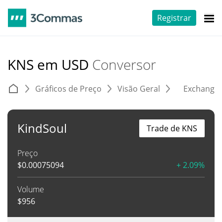
Registrar
KNS em USD
Conversor
Gráficos de Preço
Visão Geral
Exchange
KindSoul
Trade de KNS
Preço
$
0.00075094
+ 2.09%
Volume
$
956