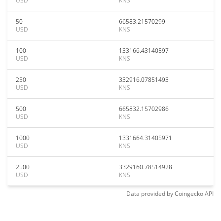
USD
KNS
50
66583.21570299
USD
KNS
100
133166.43140597
USD
KNS
250
332916.07851493
USD
KNS
500
665832.15702986
USD
KNS
1000
1331664.31405971
USD
KNS
2500
3329160.78514928
USD
KNS
Data provided by
Coingecko
API