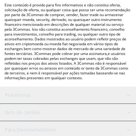
(pessoa a pessoa) como LocalBitcoins, etc.
acima para verificar o último preço de LAMBO nas principais
Este conteúdo é provido para fins informativos e não constitui oferta,
moedas fiat e criptográficas.
solicitação de oferta, ou qualquer coisa que possa ser uma recomendação
por parte da 3Commas de comprar, vender, fazer trade ou armazenar
quaisquer moeda, security, derivado, ou quaisquer outro instrumento
financeiro mencionado em descrições de qualquer material ou serviço
pela 3Commas. Isto não constitui aconselhamento financeiro, conselho
para investimentos, conselho para trading, ou qualquer outro tipo de
aconselhamento. Dados mostrados ao usuário podem refletir preços de
ativos em criptomoeda ou moeda fiat negociada em vários tipos de
exchanges bem como mostrar dados de mercado de uma variedade de
fontes terciárias. 3Commas pode cobrar por uma assinatura,e usuários
podem ter taxas cobradas pelas exchanges que usam, que não são
refletidas nos preços dos ativos listados. A 3Commas não é responsável
por quaisquer erros ou atrasos em conteúdo or tanto da 3Commas como
de terceiros, e nem é responsável por ações tomadas baseando-se nas
informações presentes em qualquer contexto.
Plataforma
Bot GRID
Status do sistema
Bots de câmbio
Bots DCA
Backtesting
Binance
BitMEX
Para Desenvolvedores