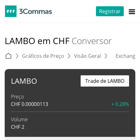
Registrar
LAMBO em CHF
Conversor
Gráficos de Preço
Visão Geral
Exchange
LAMBO
Trade de LAMBO
Preço
CHF
0.00000113
+ 0.28%
Volume
CHF
2