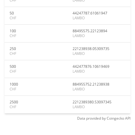
CHF
LAMBO
50
44247787.61061947
CHF
LAMBO
100
88495575.22123894
CHF
LAMBO
250
221238938.05309735
CHF
LAMBO
500
442477876.10619469
CHF
LAMBO
1000
884955752.21238938
CHF
LAMBO
2500
2212389380.53097345
CHF
LAMBO
Data provided by
Coingecko
API