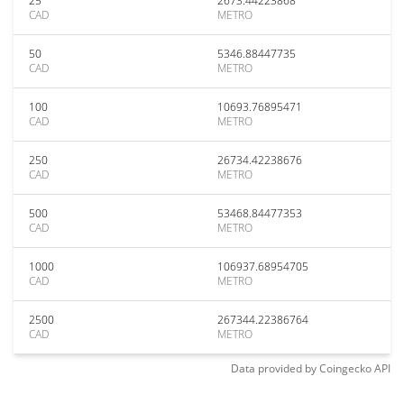
25
2673.44223868
CAD
METRO
50
5346.88447735
CAD
METRO
100
10693.76895471
CAD
METRO
250
26734.42238676
CAD
METRO
500
53468.84477353
CAD
METRO
1000
106937.68954705
CAD
METRO
2500
267344.22386764
CAD
METRO
Data provided by
Coingecko
API