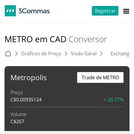
Registrar
METRO em CAD
Conversor
Gráficos de Preço
Visão Geral
Exchange
Metropolis
Trade de METRO
Preço
C$
0.00935124
+ 20.77%
Volume
C$
267