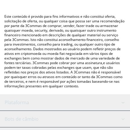
utilizando uma plataforma de troca Crypto Exchange ou P2P
Você também pode usar nossa tabela de preços de Metropolis
(pessoa a pessoa) como LocalBitcoins, etc.
acima para verificar o último preço de Metropolis nas principais
Este conteúdo é provido para fins informativos e não constitui oferta,
moedas fiat e criptográficas.
solicitação de oferta, ou qualquer coisa que possa ser uma recomendação
por parte da 3Commas de comprar, vender, fazer trade ou armazenar
quaisquer moeda, security, derivado, ou quaisquer outro instrumento
financeiro mencionado em descrições de qualquer material ou serviço
pela 3Commas. Isto não constitui aconselhamento financeiro, conselho
para investimentos, conselho para trading, ou qualquer outro tipo de
aconselhamento. Dados mostrados ao usuário podem refletir preços de
ativos em criptomoeda ou moeda fiat negociada em vários tipos de
exchanges bem como mostrar dados de mercado de uma variedade de
fontes terciárias. 3Commas pode cobrar por uma assinatura,e usuários
podem ter taxas cobradas pelas exchanges que usam, que não são
refletidas nos preços dos ativos listados. A 3Commas não é responsável
por quaisquer erros ou atrasos em conteúdo or tanto da 3Commas como
de terceiros, e nem é responsável por ações tomadas baseando-se nas
informações presentes em qualquer contexto.
Plataforma
Bot GRID
Status do sistema
Bots de câmbio