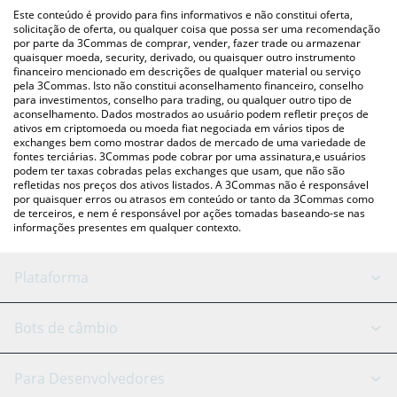
(pessoa a pessoa) como LocalBitcoins, etc.
acima para verificar o último preço de MonaCoin nas principais
Este conteúdo é provido para fins informativos e não constitui oferta,
moedas fiat e criptográficas.
solicitação de oferta, ou qualquer coisa que possa ser uma recomendação
por parte da 3Commas de comprar, vender, fazer trade ou armazenar
quaisquer moeda, security, derivado, ou quaisquer outro instrumento
financeiro mencionado em descrições de qualquer material ou serviço
pela 3Commas. Isto não constitui aconselhamento financeiro, conselho
para investimentos, conselho para trading, ou qualquer outro tipo de
aconselhamento. Dados mostrados ao usuário podem refletir preços de
ativos em criptomoeda ou moeda fiat negociada em vários tipos de
exchanges bem como mostrar dados de mercado de uma variedade de
fontes terciárias. 3Commas pode cobrar por uma assinatura,e usuários
podem ter taxas cobradas pelas exchanges que usam, que não são
refletidas nos preços dos ativos listados. A 3Commas não é responsável
por quaisquer erros ou atrasos em conteúdo or tanto da 3Commas como
de terceiros, e nem é responsável por ações tomadas baseando-se nas
informações presentes em qualquer contexto.
Plataforma
Bot GRID
Status do sistema
Bots de câmbio
Bots DCA
Backtesting
Binance
BitMEX
Para Desenvolvedores