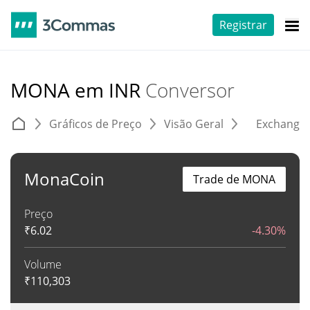
Registrar
MONA em INR
Conversor
Gráficos de Preço
Visão Geral
Exchange
MonaCoin
Trade de MONA
Preço
₹
6.02
-4.30%
Volume
₹
110,303