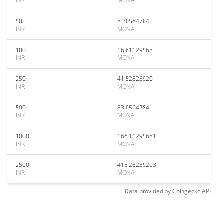
INR
MONA
50
8.30564784
INR
MONA
100
16.61129568
INR
MONA
250
41.52823920
INR
MONA
500
83.05647841
INR
MONA
1000
166.11295681
INR
MONA
2500
415.28239203
INR
MONA
Data provided by
Coingecko
API