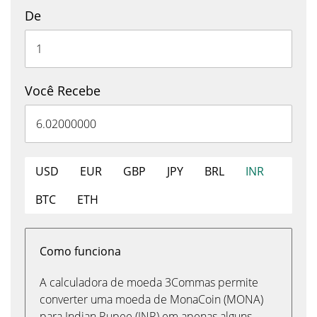
De
Você Recebe
USD
EUR
GBP
JPY
BRL
INR
BTC
ETH
Como funciona
A calculadora de moeda 3Commas permite
converter uma moeda de MonaCoin (MONA)
para Indian Rupee (INR) em apenas alguns