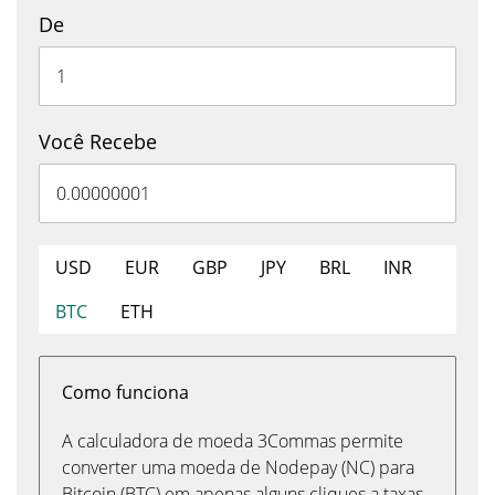
De
Você Recebe
USD
EUR
GBP
JPY
BRL
INR
BTC
ETH
Como funciona
A calculadora de moeda 3Commas permite
converter uma moeda de Nodepay (NC) para
Bitcoin (BTC) em apenas alguns cliques a taxas