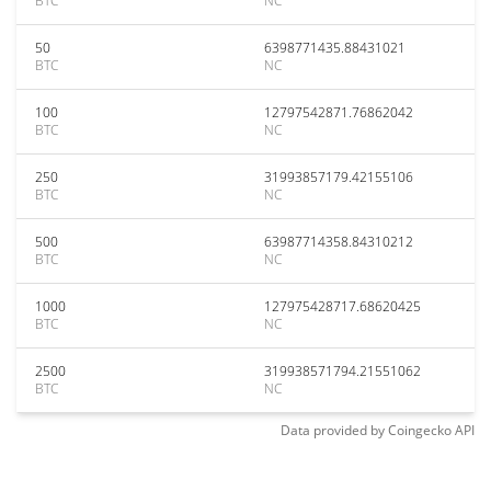
BTC
NC
50
6398771435.88431021
BTC
NC
100
12797542871.76862042
BTC
NC
250
31993857179.42155106
BTC
NC
500
63987714358.84310212
BTC
NC
1000
127975428717.68620425
BTC
NC
2500
319938571794.21551062
BTC
NC
Data provided by
Coingecko
API