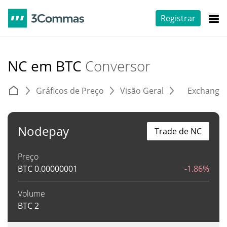
Registrar
NC em BTC
Conversor
Gráficos de Preço
Visão Geral
Exchange
Nodepay
Trade de NC
Preço
BTC
0.00000001
-1.86%
Volume
BTC
2