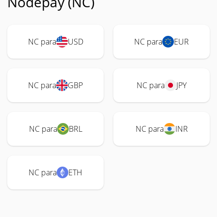
Nodepay (NC)
NC para
USD
NC para
EUR
NC para
GBP
NC para
JPY
NC para
BRL
NC para
INR
NC para
ETH