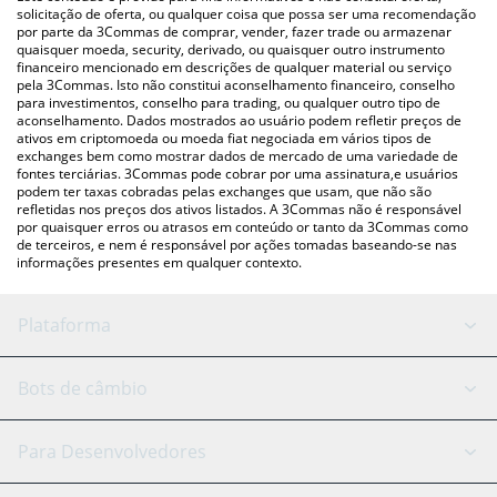
moedas fiat e criptográficas.
solicitação de oferta, ou qualquer coisa que possa ser uma recomendação
por parte da 3Commas de comprar, vender, fazer trade ou armazenar
quaisquer moeda, security, derivado, ou quaisquer outro instrumento
financeiro mencionado em descrições de qualquer material ou serviço
pela 3Commas. Isto não constitui aconselhamento financeiro, conselho
para investimentos, conselho para trading, ou qualquer outro tipo de
aconselhamento. Dados mostrados ao usuário podem refletir preços de
ativos em criptomoeda ou moeda fiat negociada em vários tipos de
exchanges bem como mostrar dados de mercado de uma variedade de
fontes terciárias. 3Commas pode cobrar por uma assinatura,e usuários
podem ter taxas cobradas pelas exchanges que usam, que não são
refletidas nos preços dos ativos listados. A 3Commas não é responsável
por quaisquer erros ou atrasos em conteúdo or tanto da 3Commas como
de terceiros, e nem é responsável por ações tomadas baseando-se nas
informações presentes em qualquer contexto.
Plataforma
Bot GRID
Status do sistema
Bots de câmbio
Bots DCA
Backtesting
Binance
BitMEX
Para Desenvolvedores
Signal Bot
Assistente de IA