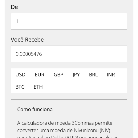
De
Você Recebe
USD
EUR
GBP
JPY
BRL
INR
BTC
ETH
Como funciona
A calculadora de moeda 3Commas permite
converter uma moeda de Nivuniconu (NIV)
para Australian Dollar (AUD) em apenas alguns