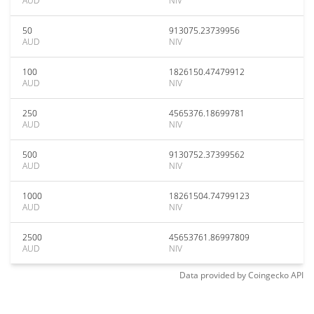
AUD
NIV
50
913075.23739956
AUD
NIV
100
1826150.47479912
AUD
NIV
250
4565376.18699781
AUD
NIV
500
9130752.37399562
AUD
NIV
1000
18261504.74799123
AUD
NIV
2500
45653761.86997809
AUD
NIV
Data provided by
Coingecko
API