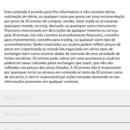
utilizando uma plataforma de troca Crypto Exchange ou P2P
Você também pode usar nossa tabela de preços de Nivuniconu
(pessoa a pessoa) como LocalBitcoins, etc.
acima para verificar o último preço de Nivuniconu nas principais
Este conteúdo é provido para fins informativos e não constitui oferta,
moedas fiat e criptográficas.
solicitação de oferta, ou qualquer coisa que possa ser uma recomendação
por parte da 3Commas de comprar, vender, fazer trade ou armazenar
quaisquer moeda, security, derivado, ou quaisquer outro instrumento
financeiro mencionado em descrições de qualquer material ou serviço
pela 3Commas. Isto não constitui aconselhamento financeiro, conselho
para investimentos, conselho para trading, ou qualquer outro tipo de
aconselhamento. Dados mostrados ao usuário podem refletir preços de
ativos em criptomoeda ou moeda fiat negociada em vários tipos de
exchanges bem como mostrar dados de mercado de uma variedade de
fontes terciárias. 3Commas pode cobrar por uma assinatura,e usuários
podem ter taxas cobradas pelas exchanges que usam, que não são
refletidas nos preços dos ativos listados. A 3Commas não é responsável
por quaisquer erros ou atrasos em conteúdo or tanto da 3Commas como
de terceiros, e nem é responsável por ações tomadas baseando-se nas
informações presentes em qualquer contexto.
Plataforma
Bot GRID
Status do sistema
Bots de câmbio
Bots DCA
Backtesting