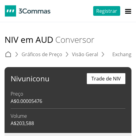
Registrar
NIV em AUD
Conversor
Gráficos de Preço
Visão Geral
Exchange
Nivuniconu
Trade de NIV
Preço
A$
0.00005476
Volume
A$
203,588