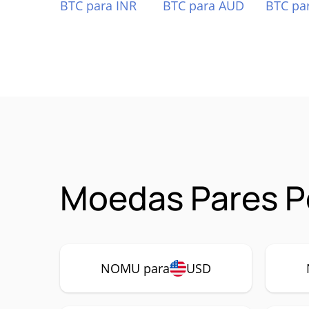
BTC para INR
BTC para AUD
BTC pa
Moedas Pares 
NOMU para
USD