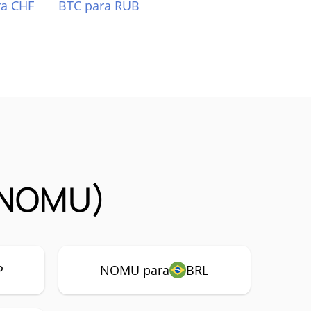
ra CHF
BTC para RUB
(NOMU)
P
NOMU para
BRL