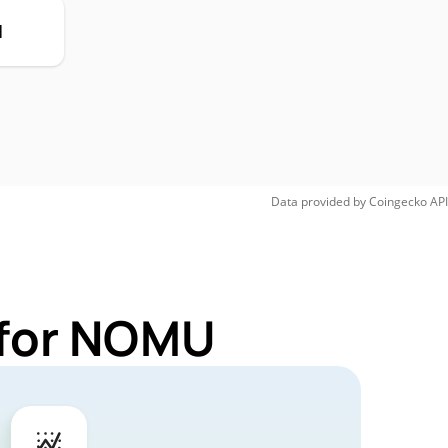
H
Data provided by
Coingecko
API
 for NOMU