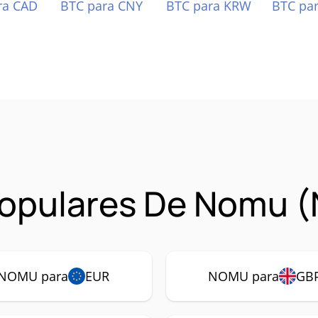
ra CAD
BTC para CNY
BTC para KRW
BTC pa
Populares De Nomu 
NOMU para
EUR
NOMU para
GB