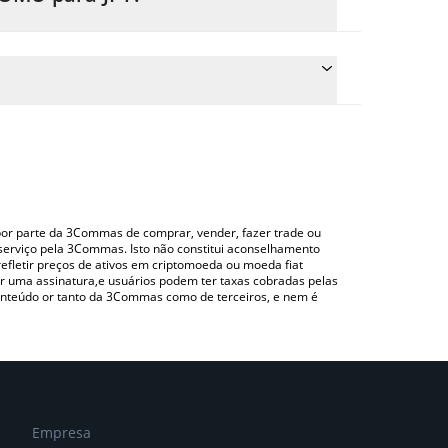
eço de conversão do NOMU para JPY simplesmente
nverterá automaticamente o valor em Japanese yen
do uma plataforma de troca Crypto Exchange ou P2P
ara verificar o último preço de Nomu nas
o por parte da 3Commas de comprar, vender, fazer trade ou
serviço pela 3Commas. Isto não constitui aconselhamento
efletir preços de ativos em criptomoeda ou moeda fiat
 uma assinatura,e usuários podem ter taxas cobradas pelas
conteúdo or tanto da 3Commas como de terceiros, e nem é
Empresa