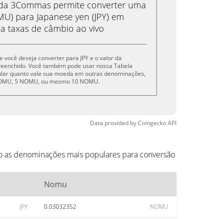
eda 3Commas permite converter uma
) para Japanese yen (JPY) em
 a taxas de câmbio ao vivo
e você deseja converter para JPY e o valor da
reenchido. Você também pode usar nossa Tabela
cular quanto vale sua moeda em outras denominações,
 NOMU, 5 NOMU, ou mesmo 10 NOMU.
Data provided by
Coingecko
API
ão as denominações mais populares para conversão
Nomu
JPY
0.03032352
NOMU