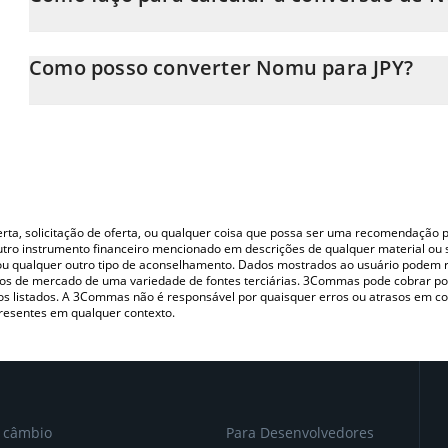
Neste momento, 1 Nomu equivale a 0.329777 JPY
A Calculadora Nomu 3Commas permite calcular facilmente o pr
inserindo a quantidade de Nomu no campo correspondente e co
Como posso converter Nomu para JPY?
(JPY).
A maneira mais comum de converter o NOMU para JPY é utilizan
Você também pode usar nossa tabela de preços de Nomu acima p
(pessoa a pessoa) como LocalBitcoins, etc.
principais moedas fiat e criptográficas.
oferta, solicitação de oferta, ou qualquer coisa que possa ser uma recomendaçã
utro instrumento financeiro mencionado em descrições de qualquer material ou 
, ou qualquer outro tipo de aconselhamento. Dados mostrados ao usuário podem r
s de mercado de uma variedade de fontes terciárias. 3Commas pode cobrar por
vos listados. A 3Commas não é responsável por quaisquer erros ou atrasos em 
resentes em qualquer contexto.
e câmbio
Para Desenvolvedores