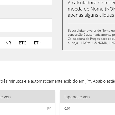
A calculadora de mo
moeda de Nomu (NOMU
apenas alguns cliques
Basta digitar o valor de Nomu qu
conversão é automaticamente p
Calculadora de Preços para cal
INR
BTC
ETH
ou seja, .1 NOMU, .5 NOMU, 1
três minutos e é automaticamente exibido em JPY. Abaixo est
se yen
Japanese yen
JPY
0.01