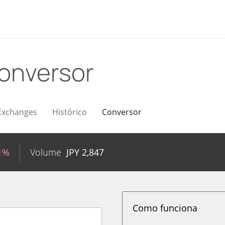
onversor
Exchanges
Histórico
Conversor
41%
Volume
JPY
2,847
Como funciona