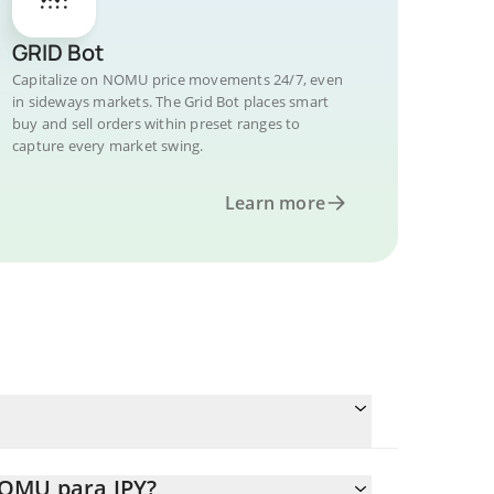
GRID Bot
Capitalize on NOMU price movements 24/7, even
in sideways markets. The Grid Bot places smart
buy and sell orders within preset ranges to
capture every market swing.
Learn more
NOMU para JPY?