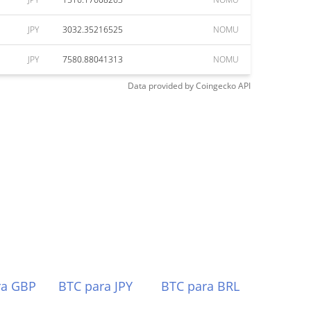
JPY
3032.35216525
NOMU
JPY
7580.88041313
NOMU
Data provided by
Coingecko
API
ra GBP
BTC para JPY
BTC para BRL