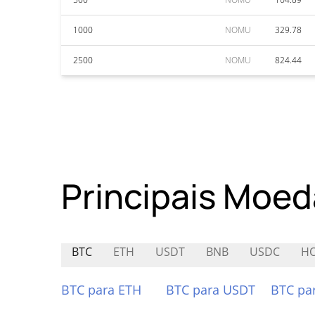
1000
NOMU
329.78
2500
NOMU
824.44
Principais Moed
BTC
ETH
USDT
BNB
USDC
H
BTC para ETH
BTC para USDT
BTC pa