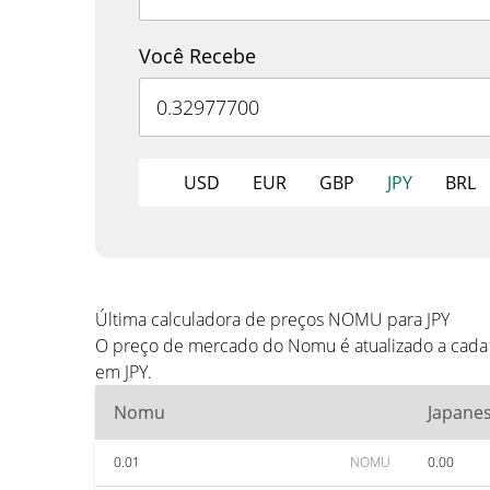
Você Recebe
USD
EUR
GBP
JPY
BRL
Última calculadora de preços NOMU para JPY
O preço de mercado do Nomu é atualizado a cada 
em JPY.
Nomu
Japane
0.01
NOMU
0.00