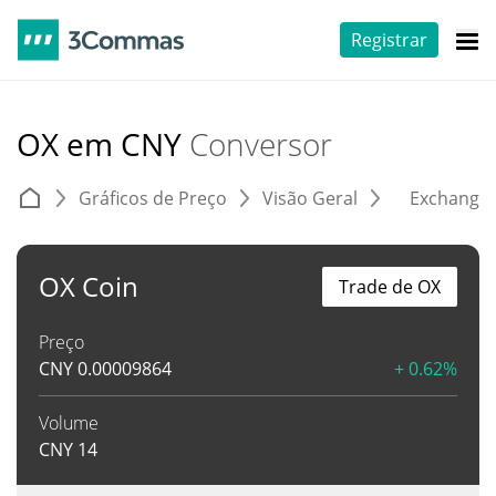
Registrar
OX em CNY
Conversor
Gráficos de Preço
Visão Geral
Exchange
OX Coin
Trade de OX
Preço
CNY
0.00009864
+ 0.62%
Volume
CNY
14