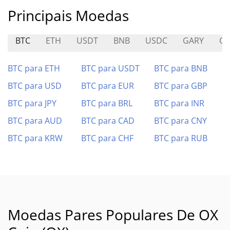
Principais Moedas
BTC
ETH
USDT
BNB
USDC
GARY
QO
BTC para ETH
BTC para USDT
BTC para BNB
BTC para USD
BTC para EUR
BTC para GBP
BTC para JPY
BTC para BRL
BTC para INR
BTC para AUD
BTC para CAD
BTC para CNY
BTC para KRW
BTC para CHF
BTC para RUB
Moedas Pares Populares De OX