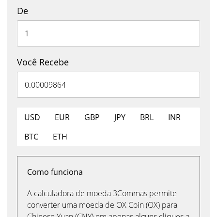
De
Você Recebe
USD
EUR
GBP
JPY
BRL
INR
BTC
ETH
Como funciona
A calculadora de moeda 3Commas permite
converter uma moeda de OX Coin (OX) para
Chinese Yuan (CNY) em apenas alguns cliques a