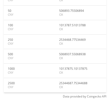
CNY
OX
50
506893.75506894
CNY
OX
100
1013787.51013788
CNY
OX
250
2534468.77534469
CNY
OX
500
5068937.55068938
CNY
OX
1000
10137875.10137875
CNY
OX
2500
25344687.75344688
CNY
OX
Data provided by
Coingecko
API