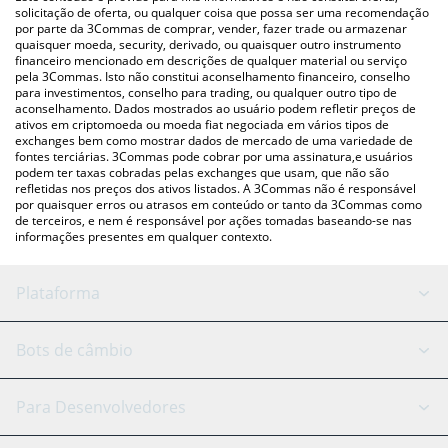
moedas fiat e criptográficas.
solicitação de oferta, ou qualquer coisa que possa ser uma recomendação
por parte da 3Commas de comprar, vender, fazer trade ou armazenar
quaisquer moeda, security, derivado, ou quaisquer outro instrumento
financeiro mencionado em descrições de qualquer material ou serviço
pela 3Commas. Isto não constitui aconselhamento financeiro, conselho
para investimentos, conselho para trading, ou qualquer outro tipo de
aconselhamento. Dados mostrados ao usuário podem refletir preços de
ativos em criptomoeda ou moeda fiat negociada em vários tipos de
exchanges bem como mostrar dados de mercado de uma variedade de
fontes terciárias. 3Commas pode cobrar por uma assinatura,e usuários
podem ter taxas cobradas pelas exchanges que usam, que não são
refletidas nos preços dos ativos listados. A 3Commas não é responsável
por quaisquer erros ou atrasos em conteúdo or tanto da 3Commas como
de terceiros, e nem é responsável por ações tomadas baseando-se nas
informações presentes em qualquer contexto.
Plataforma
Bot GRID
Status do sistema
Bots de câmbio
Bots DCA
Backtesting
Binance
BitMEX
Para Desenvolvedores
Signal Bot
Assistente de IA