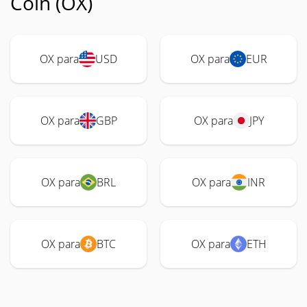
Coin (OX)
OX para
USD
OX para
EUR
OX para
GBP
OX para
JPY
OX para
BRL
OX para
INR
OX para
BTC
OX para
ETH