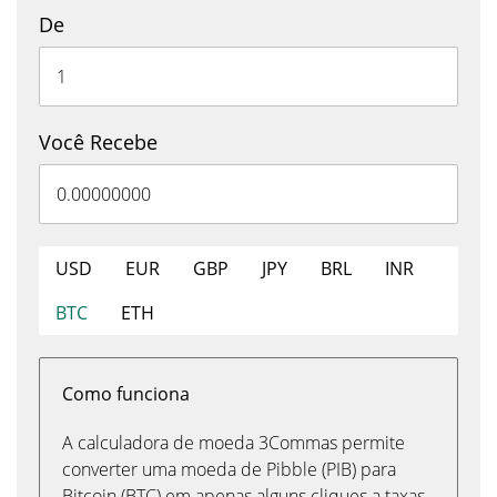
De
Você Recebe
USD
EUR
GBP
JPY
BRL
INR
BTC
ETH
Como funciona
A calculadora de moeda 3Commas permite
converter uma moeda de Pibble (PIB) para
Bitcoin (BTC) em apenas alguns cliques a taxas