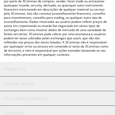
por parte da 3Commas de comprar, vender, fazer trade ou armazenar
e criptográficas.
quaisquer moeda, security, derivado, ou quaisquer outro instrumento
financeiro mencionado em descrições de qualquer material ou serviço
pela 3Commas. Isto não constitui aconselhamento financeiro, conselho
para investimentos, conselho para trading, ou qualquer outro tipo de
aconselhamento. Dados mostrados ao usuário podem refletir preços de
ativos em criptomoeda ou moeda fiat negociada em vários tipos de
exchanges bem como mostrar dados de mercado de uma variedade de
fontes terciárias. 3Commas pode cobrar por uma assinatura,e usuários
podem ter taxas cobradas pelas exchanges que usam, que não são
refletidas nos preços dos ativos listados. A 3Commas não é responsável
por quaisquer erros ou atrasos em conteúdo or tanto da 3Commas como
de terceiros, e nem é responsável por ações tomadas baseando-se nas
informações presentes em qualquer contexto.
Plataforma
Bot GRID
Status do sistema
Bots de câmbio
Bots DCA
Backtesting
Binance
BitMEX
Para Desenvolvedores
Signal Bot
Assistente de IA
Bitstamp
Kraken
API Reference
Strategies