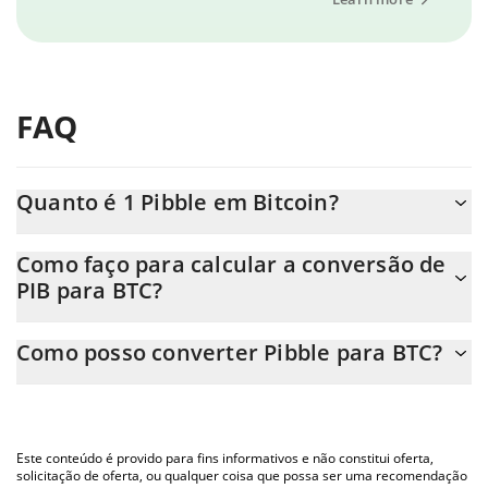
FAQ
Quanto é 1 Pibble em Bitcoin?
O preço do Pibble em BTC está em constante mudança.
Como faço para calcular a conversão de
PIB para BTC?
Neste momento, 1 Pibble equivale a 2.164e-9 BTC
A Calculadora Pibble 3Commas permite calcular facilmente o
Como posso converter Pibble para BTC?
preço de conversão do PIB para BTC simplesmente inserindo a
quantidade de Pibble no campo correspondente e converterá
A maneira mais comum de converter o PIB para BTC é utilizando
automaticamente o valor em Bitcoin (BTC).
uma plataforma de troca Crypto Exchange ou P2P (pessoa a
pessoa) como LocalBitcoins, etc.
Você também pode usar nossa tabela de preços de Pibble acima
Este conteúdo é provido para fins informativos e não constitui oferta,
para verificar o último preço de Pibble nas principais moedas fiat
solicitação de oferta, ou qualquer coisa que possa ser uma recomendação