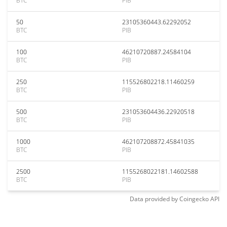
BTC
PIB
50
23105360443.62292052
BTC
PIB
100
46210720887.24584104
BTC
PIB
250
115526802218.11460259
BTC
PIB
500
231053604436.22920518
BTC
PIB
1000
462107208872.45841035
BTC
PIB
2500
1155268022181.14602588
BTC
PIB
Data provided by
Coingecko
API