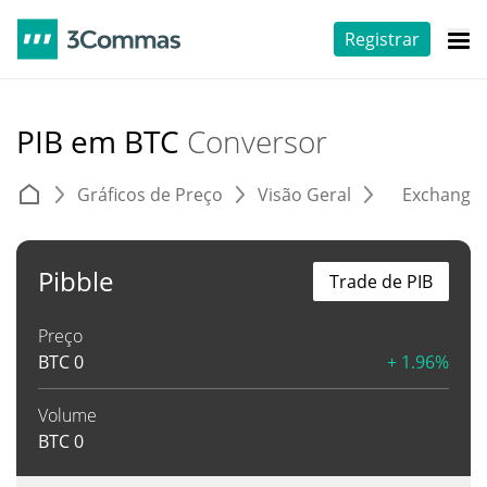
Registrar
PIB em BTC
Conversor
Gráficos de Preço
Visão Geral
Exchange
Pibble
Trade de PIB
Preço
BTC
0
+ 1.96%
Volume
BTC
0