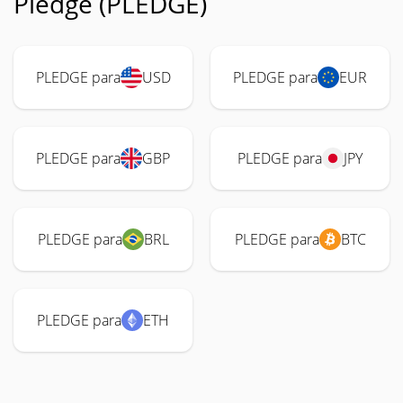
Pledge (PLEDGE)
PLEDGE para
USD
PLEDGE para
EUR
PLEDGE para
GBP
PLEDGE para
JPY
PLEDGE para
BRL
PLEDGE para
BTC
PLEDGE para
ETH