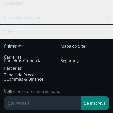
API Reference
Strategies
Câmbio Inteligente
Trading Journal
Bitfinex
Tether
Chat de API
Scalping
Informações Legais
TradingView
Stocks
Coinbase
Ethereum
Swing Trading
Arbitrage Bot
Prediction market
Cookie notice
Empresa
OKX
Dogecoin
Trend Following
Sinais-Cripto
Terms of Use from
KuCoin
Solana
Sobre nós
Planos
Mapa do Site
December 18th 2025
Mean Reversion
Corretoras
HTX
BNB
Trading
Carreiras
Privacy Notice from
Parceiros Comerciais
Segurança
December 29th 2024
Bybit
Position Trading
Parcerias
Tabela de Preços
Other Legal
Day Trading
3Commas & Binance
Documentation
Breakout Trading
Blog
Veja o nosso resumo semanal!
Base de
Se inscreva
Conhecimento