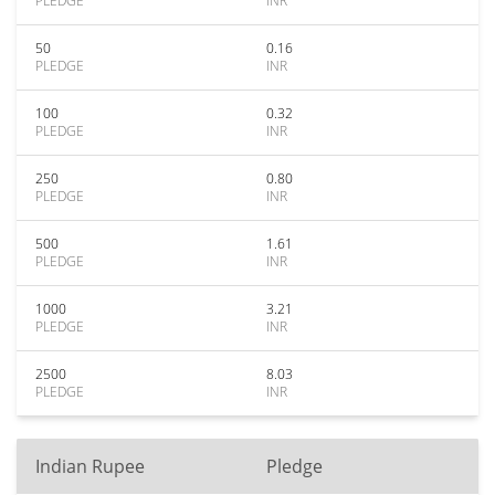
PLEDGE
INR
50
0.16
PLEDGE
INR
100
0.32
PLEDGE
INR
250
0.80
PLEDGE
INR
500
1.61
PLEDGE
INR
1000
3.21
PLEDGE
INR
2500
8.03
PLEDGE
INR
Indian Rupee
Pledge