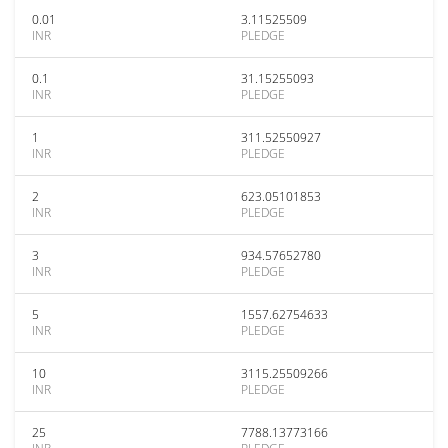
0.01
3.11525509
INR
PLEDGE
0.1
31.15255093
INR
PLEDGE
1
311.52550927
INR
PLEDGE
2
623.05101853
INR
PLEDGE
3
934.57652780
INR
PLEDGE
5
1557.62754633
INR
PLEDGE
10
3115.25509266
INR
PLEDGE
25
7788.13773166