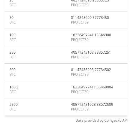
25
4057124310.28886725
BTC
PROJECT89
50
8114248620.57773450
BTC
PROJECT89
100
16228497241.15546900
BTC
PROJECT89
250
40571243102.88867251
BTC
PROJECT89
500
81142486205.77734502
BTC
PROJECT89
1000
162284972411.55469004
BTC
PROJECT89
2500
405712431028.88672509
BTC
PROJECT89
Data provided by
Coingecko
API