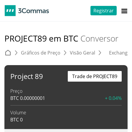
Registrar
PROJECT89 em BTC
Conversor
Gráficos de Preço
Visão Geral
Exchange
Project 89
Trade de PROJECT89
Preço
BTC
0.00000001
+ 0.04%
Volume
BTC
0