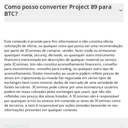
A Calculadora Project 89 3Commas permite calcular facilmente o
Como posso converter Project 89 para
preço de conversão do PROJECT89 para BTC simplesmente
BTC?
inserindo a quantidade de Project 89 no campo correspondente
e converterá automaticamente o valor em Bitcoin (BTC).
A maneira mais comum de converter o PROJECT89 para BTC é
utilizando uma plataforma de troca Crypto Exchange ou P2P
Você também pode usar nossa tabela de preços de Project 89
(pessoa a pessoa) como LocalBitcoins, etc.
acima para verificar o último preço de Project 89 nas principais
Este conteúdo é provido para fins informativos e não constitui oferta,
moedas fiat e criptográficas.
solicitação de oferta, ou qualquer coisa que possa ser uma recomendação
por parte da 3Commas de comprar, vender, fazer trade ou armazenar
quaisquer moeda, security, derivado, ou quaisquer outro instrumento
financeiro mencionado em descrições de qualquer material ou serviço
pela 3Commas. Isto não constitui aconselhamento financeiro, conselho
para investimentos, conselho para trading, ou qualquer outro tipo de
aconselhamento. Dados mostrados ao usuário podem refletir preços de
ativos em criptomoeda ou moeda fiat negociada em vários tipos de
exchanges bem como mostrar dados de mercado de uma variedade de
fontes terciárias. 3Commas pode cobrar por uma assinatura,e usuários
podem ter taxas cobradas pelas exchanges que usam, que não são
refletidas nos preços dos ativos listados. A 3Commas não é responsável
por quaisquer erros ou atrasos em conteúdo or tanto da 3Commas como
de terceiros, e nem é responsável por ações tomadas baseando-se nas
informações presentes em qualquer contexto.
Plataforma