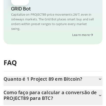
GRID Bot
Capitalize on PROJECT89 price movements 24/7, even in
sideways markets. The Grid Bot places smart buy and sell
orders within preset ranges to capture every market
swing.
Learn more
FAQ
Quanto é 1 Project 89 em Bitcoin?
O preço do Project 89 em BTC está em constante mudança.
Como faço para calcular a conversão de
PROJECT89 para BTC?
Neste momento, 1 Project 89 equivale a 6.162e-9 BTC