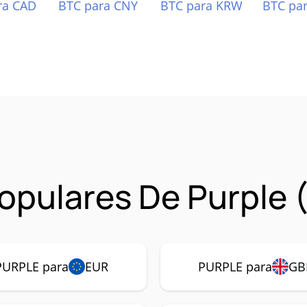
ra CAD
BTC para CNY
BTC para KRW
BTC pa
opulares De Purple
PURPLE para
EUR
PURPLE para
GB