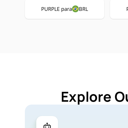
PURPLE para
BRL
Explore O