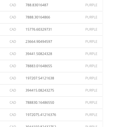
CAD
788.83016487
PURPLE
CAD
7888.30164866
PURPLE
CAD
15776.60329731
PURPLE
CAD
23664.90494597
PURPLE
CAD
39441.50824328
PURPLE
CAD
78883.01648655
PURPLE
CAD
197207.54121638
PURPLE
CAD
394415.08243275
PURPLE
CAD
788830.16486550
PURPLE
CAD
1972075.41216376
PURPLE
CAD
3944150.82432752
PURPLE