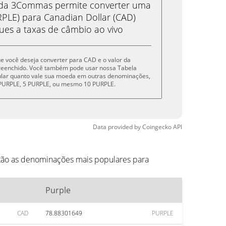
eda 3Commas permite converter uma
PLE) para Canadian Dollar (CAD)
ues a taxas de câmbio ao vivo
que você deseja converter para CAD e o valor da
reenchido. Você também pode usar nossa Tabela
cular quanto vale sua moeda em outras denominações,
1 PURPLE, 5 PURPLE, ou mesmo 10 PURPLE.
Data provided by
Coingecko
API
stão as denominações mais populares para
Purple
CAD
78.88301649
PURPLE