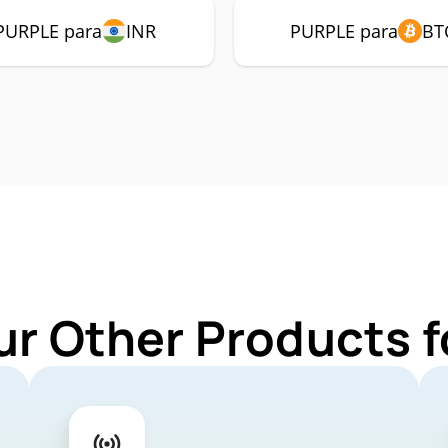
PURPLE para
INR
PURPLE para
BT
ur Other Products 