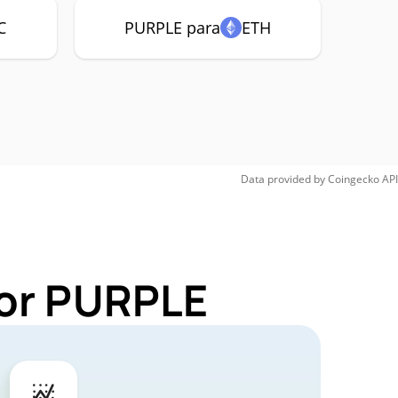
C
PURPLE para
ETH
Data provided by
Coingecko
API
for PURPLE