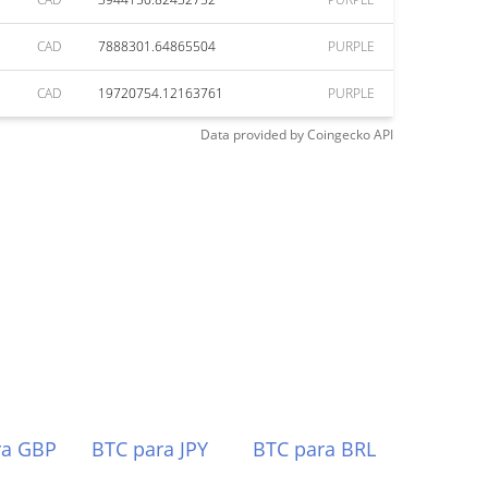
CAD
7888301.64865504
PURPLE
CAD
19720754.12163761
PURPLE
Data provided by
Coingecko
API
ra GBP
BTC para JPY
BTC para BRL