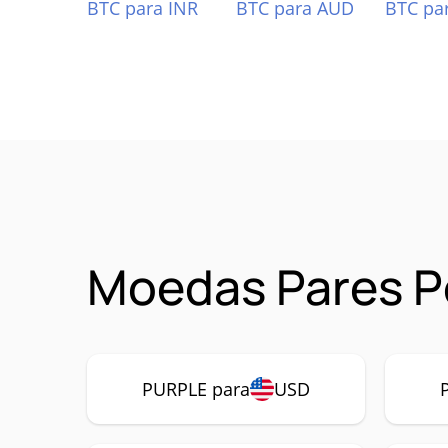
BTC para INR
BTC para AUD
BTC pa
Moedas Pares P
PURPLE para
USD