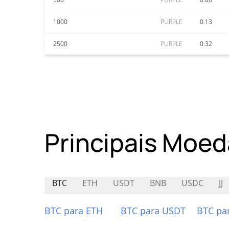
1000
PURPLE
0.13
2500
PURPLE
0.32
Principais Moed
BTC
ETH
USDT
BNB
USDC
JJ
BTC para ETH
BTC para USDT
BTC pa