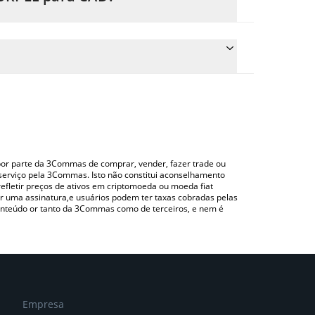
reço de conversão do PURPLE para CAD
spondente e converterá automaticamente o valor
ando uma plataforma de troca Crypto Exchange ou
ara verificar o último preço de Purple nas
o por parte da 3Commas de comprar, vender, fazer trade ou
serviço pela 3Commas. Isto não constitui aconselhamento
efletir preços de ativos em criptomoeda ou moeda fiat
 uma assinatura,e usuários podem ter taxas cobradas pelas
conteúdo or tanto da 3Commas como de terceiros, e nem é
Empresa