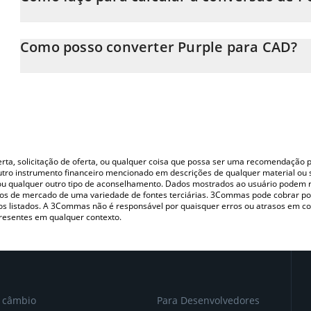
Neste momento, 1 Purple equivale a 0.00012677 CAD
A Calculadora Purple 3Commas permite calcular facilmente o p
simplesmente inserindo a quantidade de Purple no campo corre
Como posso converter Purple para CAD?
em Canadian Dollar (CAD).
A maneira mais comum de converter o PURPLE para CAD é utiliz
Você também pode usar nossa tabela de preços de Purple acima p
P2P (pessoa a pessoa) como LocalBitcoins, etc.
principais moedas fiat e criptográficas.
oferta, solicitação de oferta, ou qualquer coisa que possa ser uma recomendaçã
utro instrumento financeiro mencionado em descrições de qualquer material ou 
, ou qualquer outro tipo de aconselhamento. Dados mostrados ao usuário podem r
s de mercado de uma variedade de fontes terciárias. 3Commas pode cobrar por
vos listados. A 3Commas não é responsável por quaisquer erros ou atrasos em 
resentes em qualquer contexto.
e câmbio
Para Desenvolvedores