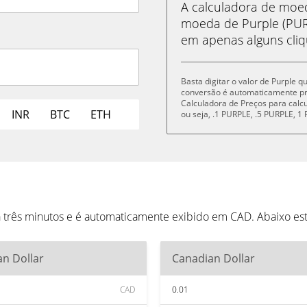
A calculadora de mo
moeda de Purple (PUR
em apenas alguns cliq
Basta digitar o valor de Purple 
conversão é automaticamente p
Calculadora de Preços para cal
INR
BTC
ETH
ou seja, .1 PURPLE, .5 PURPLE, 
a três minutos e é automaticamente exibido em CAD. Abaixo e
n Dollar
Canadian Dollar
CAD
0.01