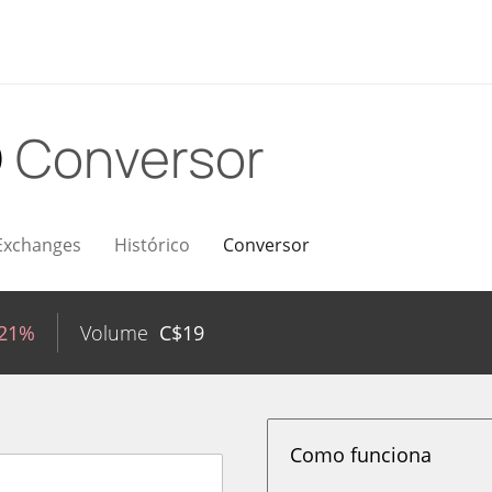
D
Conversor
Exchanges
Histórico
Conversor
.21%
Volume
C$
19
Como funciona