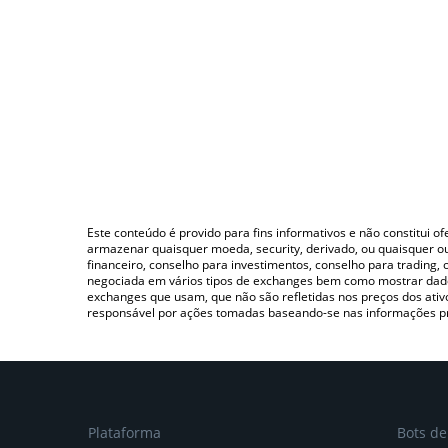
Este conteúdo é provido para fins informativos e não constitui 
armazenar quaisquer moeda, security, derivado, ou quaisquer o
financeiro, conselho para investimentos, conselho para trading
negociada em vários tipos de exchanges bem como mostrar dado
exchanges que usam, que não são refletidas nos preços dos ati
responsável por ações tomadas baseando-se nas informações p
Plataforma
Bots d