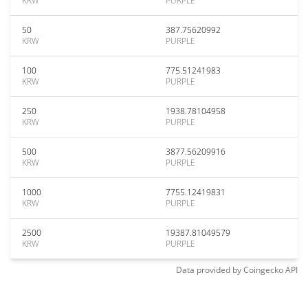
KRW
PURPLE
50
387.75620992
KRW
PURPLE
100
775.51241983
KRW
PURPLE
250
1938.78104958
KRW
PURPLE
500
3877.56209916
KRW
PURPLE
1000
7755.12419831
KRW
PURPLE
2500
19387.81049579
KRW
PURPLE
Data provided by
Coingecko
API