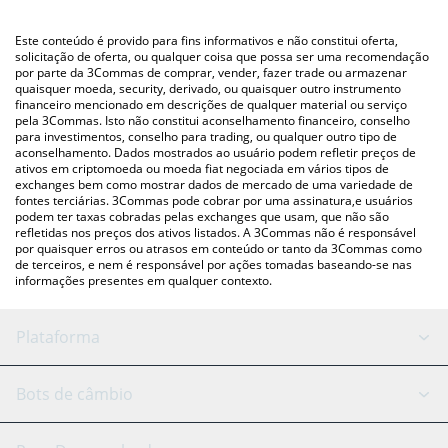
utilizando uma plataforma de troca Crypto Exchange ou P2P
(pessoa a pessoa) como LocalBitcoins, etc.
Você também pode usar nossa tabela de preços de Purple
Este conteúdo é provido para fins informativos e não constitui oferta,
acima para verificar o último preço de Purple nas principais
solicitação de oferta, ou qualquer coisa que possa ser uma recomendação
por parte da 3Commas de comprar, vender, fazer trade ou armazenar
moedas fiat e criptográficas.
quaisquer moeda, security, derivado, ou quaisquer outro instrumento
financeiro mencionado em descrições de qualquer material ou serviço
pela 3Commas. Isto não constitui aconselhamento financeiro, conselho
para investimentos, conselho para trading, ou qualquer outro tipo de
aconselhamento. Dados mostrados ao usuário podem refletir preços de
ativos em criptomoeda ou moeda fiat negociada em vários tipos de
exchanges bem como mostrar dados de mercado de uma variedade de
fontes terciárias. 3Commas pode cobrar por uma assinatura,e usuários
podem ter taxas cobradas pelas exchanges que usam, que não são
refletidas nos preços dos ativos listados. A 3Commas não é responsável
por quaisquer erros ou atrasos em conteúdo or tanto da 3Commas como
de terceiros, e nem é responsável por ações tomadas baseando-se nas
informações presentes em qualquer contexto.
Plataforma
Bot GRID
Status do sistema
Bots de câmbio
Bots DCA
Backtesting