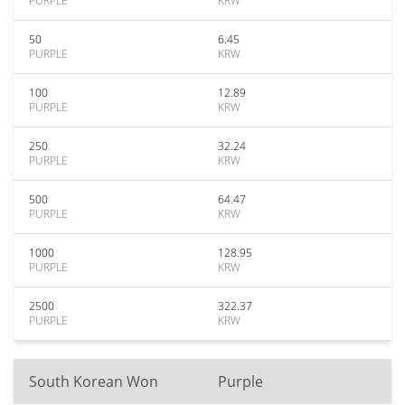
PURPLE
KRW
50
6.45
PURPLE
KRW
100
12.89
PURPLE
KRW
250
32.24
PURPLE
KRW
500
64.47
PURPLE
KRW
1000
128.95
PURPLE
KRW
2500
322.37
PURPLE
KRW
South Korean Won
Purple