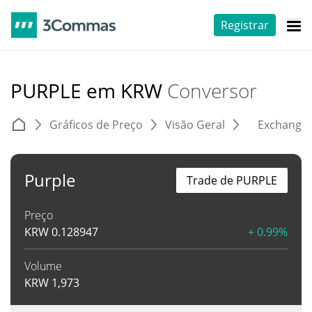
Registrar
PURPLE em KRW
Conversor
Gráficos de Preço
Visão Geral
Exchange
Purple
Trade de PURPLE
Preço
KRW
0.128947
+ 0.99%
Volume
KRW
1,973