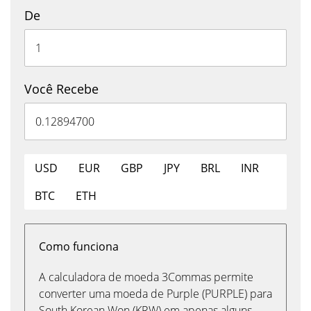
De
Você Recebe
USD
EUR
GBP
JPY
BRL
INR
BTC
ETH
Como funciona
A calculadora de moeda 3Commas permite
converter uma moeda de Purple (PURPLE) para
South Korean Won (KRW) em apenas alguns