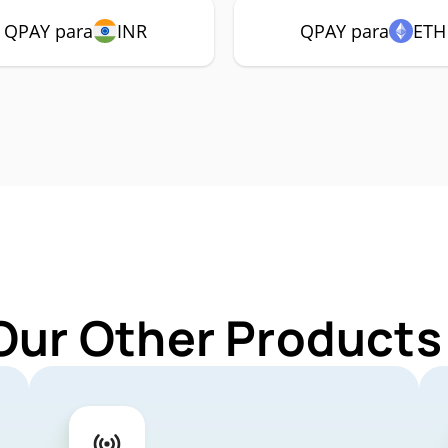
QPAY para
INR
QPAY para
ETH
Our Other Products