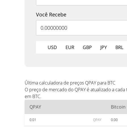
Você Recebe
USD
EUR
GBP
JPY
BRL
Última calculadora de preços QPAY para BTC
O preço de mercado do QPAY é atualizado a cada 
em BTC.
QPAY
Bitcoin
0.01
QPAY
0.00