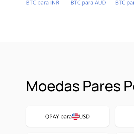
BTC para INR
BTC para AUD
BTC pa
Moedas Pares P
QPAY para
USD