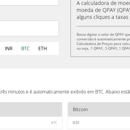
A calculadora de mo
moeda de QPAY (QPAY)
alguns cliques a taxas
Basta digitar o valor de QPAY qu
conversão é automaticamente p
Calculadora de Preços para cal
INR
BTC
ETH
ou seja, .1 QPAY, .5 QPAY, 1 QP
três minutos e é automaticamente exibido em BTC. Abaixo est
Bitcoin
BTC
0.01