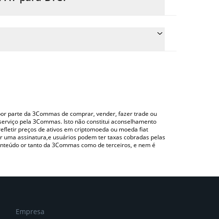
eço de conversão do QPAY para BTC simplesmente
erterá automaticamente o valor em Bitcoin (BTC).
a verificar o último preço de QPAY nas principais
do uma plataforma de troca Crypto Exchange ou P2P
o por parte da 3Commas de comprar, vender, fazer trade ou
serviço pela 3Commas. Isto não constitui aconselhamento
efletir preços de ativos em criptomoeda ou moeda fiat
 uma assinatura,e usuários podem ter taxas cobradas pelas
conteúdo or tanto da 3Commas como de terceiros, e nem é
Empresa