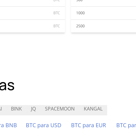
BTC
1000
BTC
2500
as
I
BINK
JQ
SPACEMOON
KANGAL
ra BNB
BTC para USD
BTC para EUR
BTC pa