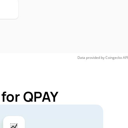
Data provided by
Coingecko
API
 for QPAY