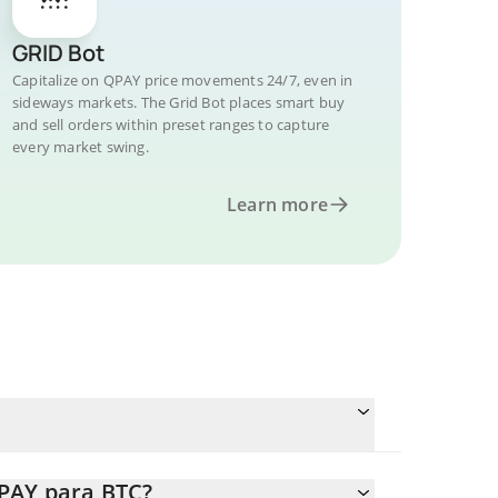
GRID Bot
Capitalize on QPAY price movements 24/7, even in
sideways markets. The Grid Bot places smart buy
and sell orders within preset ranges to capture
every market swing.
Learn more
QPAY para BTC?