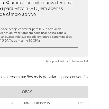
eda 3Commas permite converter uma
 para Bitcoin (BTC) em apenas
 de câmbio ao vivo
e você deseja converter para BTC e o valor da
reenchido. Você também pode usar nossa Tabela
cular quanto vale sua moeda em outras denominações,
AY, 5 QPAY, ou mesmo 10 QPAY.
Data provided by
Coingecko
API
ão as denominações mais populares para conversão
QPAY
BTC
11862171.06199645
QPAY