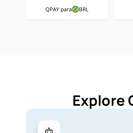
QPAY para
BRL
Explore 