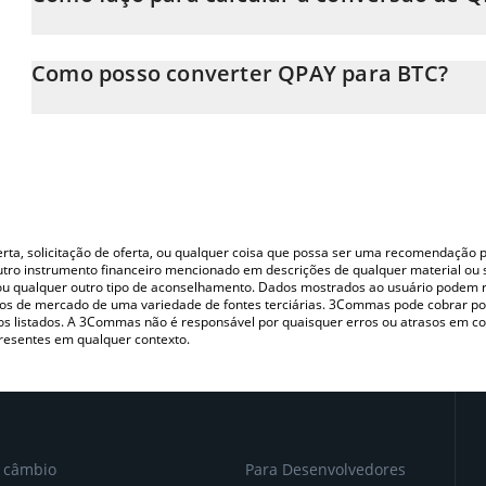
Neste momento, 1 QPAY equivale a 8.43016e-10 BTC
A Calculadora QPAY 3Commas permite calcular facilmente o pr
inserindo a quantidade de QPAY no campo correspondente e conv
Como posso converter QPAY para BTC?
Você também pode usar nossa tabela de preços de QPAY acima par
A maneira mais comum de converter o QPAY para BTC é utilizan
moedas fiat e criptográficas.
(pessoa a pessoa) como LocalBitcoins, etc.
oferta, solicitação de oferta, ou qualquer coisa que possa ser uma recomendaçã
utro instrumento financeiro mencionado em descrições de qualquer material ou 
, ou qualquer outro tipo de aconselhamento. Dados mostrados ao usuário podem r
s de mercado de uma variedade de fontes terciárias. 3Commas pode cobrar por
vos listados. A 3Commas não é responsável por quaisquer erros ou atrasos em 
resentes em qualquer contexto.
e câmbio
Para Desenvolvedores