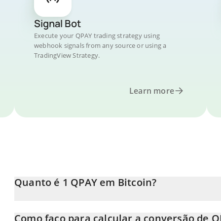
Signal Bot
Execute your QPAY trading strategy using
webhook signals from any source or using a
TradingView Strategy.
Learn more
Quanto é 1 QPAY em Bitcoin?
O preço do QPAY em BTC está em constante mudança.
Como faço para calcular a conversão de 