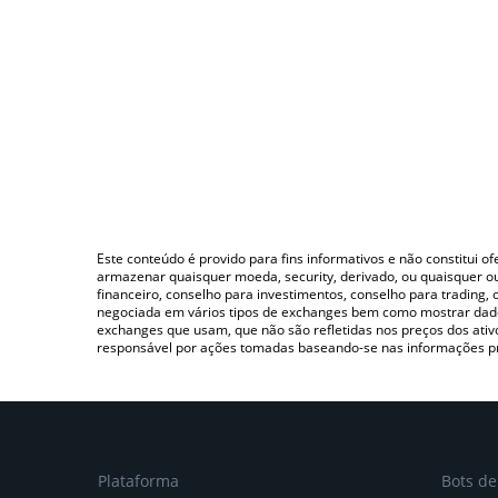
Este conteúdo é provido para fins informativos e não constitui 
armazenar quaisquer moeda, security, derivado, ou quaisquer o
financeiro, conselho para investimentos, conselho para trading
negociada em vários tipos de exchanges bem como mostrar dado
exchanges que usam, que não são refletidas nos preços dos ati
responsável por ações tomadas baseando-se nas informações p
Plataforma
Bots d