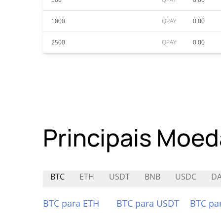
1000
QPAY
0.00
2500
QPAY
0.00
Principais Moed
BTC
ETH
USDT
BNB
USDC
DA
BTC para ETH
BTC para USDT
BTC pa