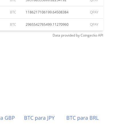
BTC
1186217106199.64508384
QPAY
BTC
2965542765499.11270960
QPAY
Data provided by
Coingecko
API
ra GBP
BTC para JPY
BTC para BRL