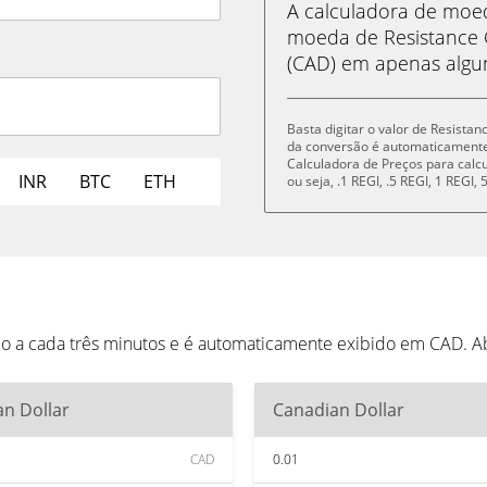
A calculadora de mo
moeda de Resistance G
(CAD) em apenas algun
Basta digitar o valor de Resistan
da conversão é automaticament
Calculadora de Preços para cal
INR
BTC
ETH
ou seja, .1 REGI, .5 REGI, 1 REGI
do a cada três minutos e é automaticamente exibido em CAD. 
n Dollar
Canadian Dollar
CAD
0.01