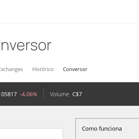
nversor
Exchanges
Histórico
Conversor
105817
-4.06%
Volume
C$
7
Como funciona