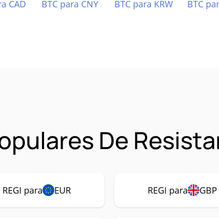
ra CAD
BTC para CNY
BTC para KRW
BTC pa
pulares De Resistan
REGI para
EUR
REGI para
GBP