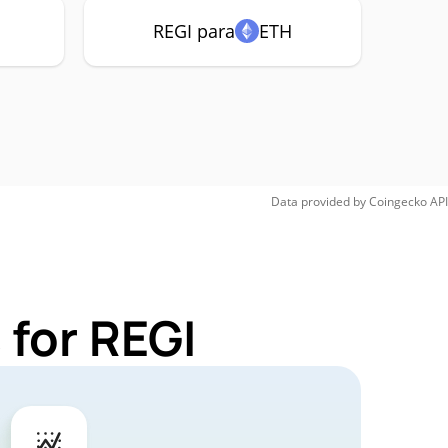
REGI para
ETH
Data provided by
Coingecko
API
 for REGI