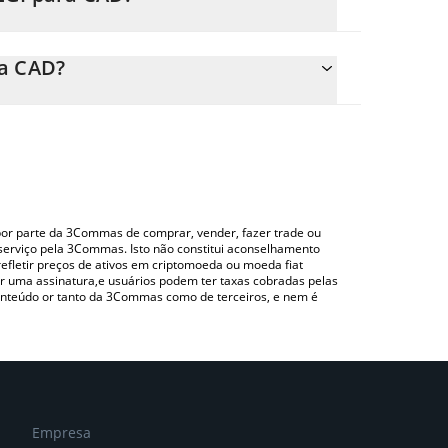
ente o preço de conversão do REGI para CAD
mpo correspondente e converterá automaticamente o
ra CAD?
do uma plataforma de troca Crypto Exchange ou P2P
l acima para verificar o último preço de Resistance
o por parte da 3Commas de comprar, vender, fazer trade ou
serviço pela 3Commas. Isto não constitui aconselhamento
efletir preços de ativos em criptomoeda ou moeda fiat
 uma assinatura,e usuários podem ter taxas cobradas pelas
conteúdo or tanto da 3Commas como de terceiros, e nem é
Empresa