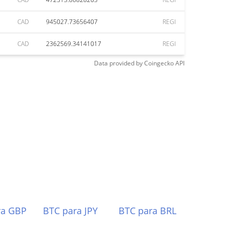
CAD
945027.73656407
REGI
CAD
2362569.34141017
REGI
Data provided by
Coingecko
API
ra GBP
BTC para JPY
BTC para BRL