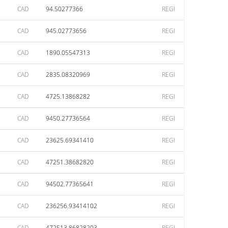
CAD
94.50277366
REGI
CAD
945.02773656
REGI
CAD
1890.05547313
REGI
CAD
2835.08320969
REGI
CAD
4725.13868282
REGI
CAD
9450.27736564
REGI
CAD
23625.69341410
REGI
CAD
47251.38682820
REGI
CAD
94502.77365641
REGI
CAD
236256.93414102
REGI
CAD
472513.86828203
REGI