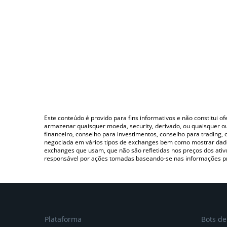
Este conteúdo é provido para fins informativos e não constitui 
armazenar quaisquer moeda, security, derivado, ou quaisquer o
financeiro, conselho para investimentos, conselho para trading
negociada em vários tipos de exchanges bem como mostrar dado
exchanges que usam, que não são refletidas nos preços dos ati
responsável por ações tomadas baseando-se nas informações p
Plataforma
Bots d