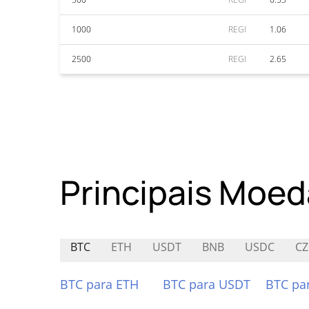
1000
REGI
1.06
2500
REGI
2.65
Principais Moed
BTC
ETH
USDT
BNB
USDC
CZ
BTC para ETH
BTC para USDT
BTC pa