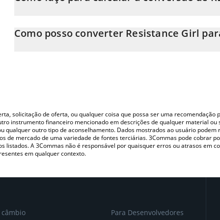
Neste momento, 1 Resistance Girl equivale a 0.00105817 CAD
A Calculadora Resistance Girl 3Commas permite calcular facilm
simplesmente inserindo a quantidade de Resistance Girl no ca
Como posso converter Resistance Girl pa
valor em Canadian Dollar (CAD).
A maneira mais comum de converter o REGI para CAD é utilizan
Você também pode usar nossa tabela de preços de Resistance Gir
(pessoa a pessoa) como LocalBitcoins, etc.
Girl nas principais moedas fiat e criptográficas.
oferta, solicitação de oferta, ou qualquer coisa que possa ser uma recomendaçã
utro instrumento financeiro mencionado em descrições de qualquer material ou 
, ou qualquer outro tipo de aconselhamento. Dados mostrados ao usuário podem r
s de mercado de uma variedade de fontes terciárias. 3Commas pode cobrar por
vos listados. A 3Commas não é responsável por quaisquer erros ou atrasos em 
resentes em qualquer contexto.
e câmbio
Para Desenvolvedores