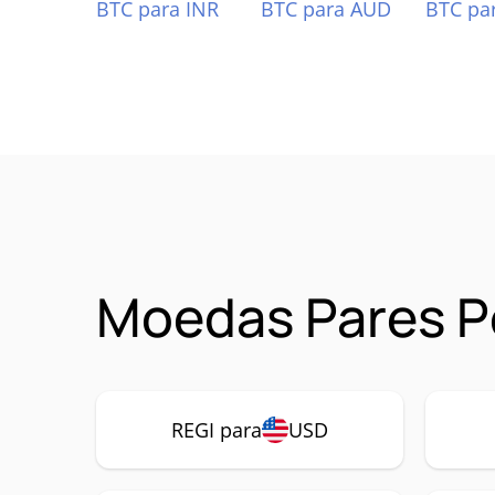
BTC para INR
BTC para AUD
BTC pa
Moedas Pares Po
REGI para
USD