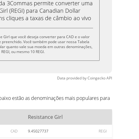
eda 3Commas permite converter uma
irl (REGI) para Canadian Dollar
s cliques a taxas de câmbio ao vivo
ce Girl que você deseja converter para CAD e o valor
e preenchido. Você também pode usar nossa Tabela
cular quanto vale sua moeda em outras denominações,
, 5 REGI, ou mesmo 10 REGI.
Data provided by
Coingecko
API
Abaixo estão as denominações mais populares para
Resistance Girl
CAD
9.45027737
REGI