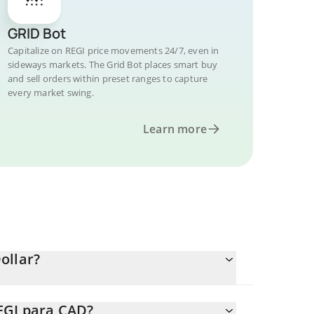
GRID Bot
Capitalize on REGI price movements 24/7, even in
sideways markets. The Grid Bot places smart buy
and sell orders within preset ranges to capture
every market swing.
Learn more
ollar?
.
EGI para CAD?