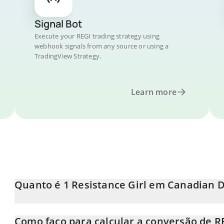
Signal Bot
Execute your REGI trading strategy using
webhook signals from any source or using a
TradingView Strategy.
Learn more
Quanto é 1 Resistance Girl em Canadian D
O preço do Resistance Girl em CAD está em constante mudança
Como faço para calcular a conversão de R