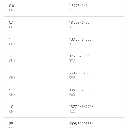
0.01
1.87754642
CNY
REGI
0.1
18.77546422
CNY
REGI
1
187.75464223
CNY
REGI
2
375.50928447
CNY
REGI
3
563.26392670
CNY
REGI
5
938.77321117
CNY
REGI
10
1877.54642234
CNY
REGI
25
4693.86605584