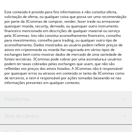
utilizando uma plataforma de troca Crypto Exchange ou P2P
(pessoa a pessoa) como LocalBitcoins, etc.
Você também pode usar nossa tabela de preços de Resistance
Este conteúdo é provido para fins informativos e não constitui oferta,
Girl acima para verificar o último preço de Resistance Girl nas
solicitação de oferta, ou qualquer coisa que possa ser uma recomendação
por parte da 3Commas de comprar, vender, fazer trade ou armazenar
principais moedas fiat e criptográficas.
quaisquer moeda, security, derivado, ou quaisquer outro instrumento
financeiro mencionado em descrições de qualquer material ou serviço
pela 3Commas. Isto não constitui aconselhamento financeiro, conselho
para investimentos, conselho para trading, ou qualquer outro tipo de
aconselhamento. Dados mostrados ao usuário podem refletir preços de
ativos em criptomoeda ou moeda fiat negociada em vários tipos de
exchanges bem como mostrar dados de mercado de uma variedade de
fontes terciárias. 3Commas pode cobrar por uma assinatura,e usuários
podem ter taxas cobradas pelas exchanges que usam, que não são
refletidas nos preços dos ativos listados. A 3Commas não é responsável
por quaisquer erros ou atrasos em conteúdo or tanto da 3Commas como
de terceiros, e nem é responsável por ações tomadas baseando-se nas
informações presentes em qualquer contexto.
Plataforma
Bot GRID
Status do sistema
Bots de câmbio
Bots DCA
Backtesting