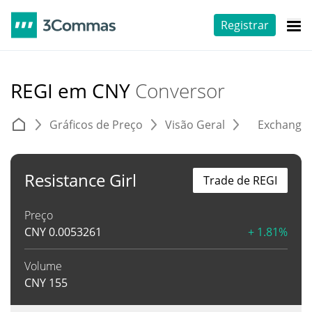
Registrar
REGI em CNY
Conversor
Gráficos de Preço
Visão Geral
Exchange
Resistance Girl
Trade de REGI
Preço
CNY
0.0053261
+ 1.81%
Volume
CNY
155