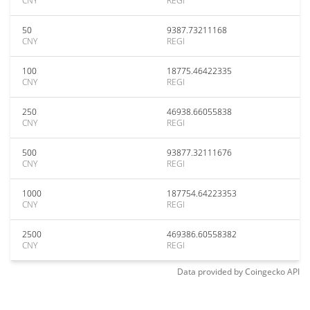
CNY
REGI
50
9387.73211168
CNY
REGI
100
18775.46422335
CNY
REGI
250
46938.66055838
CNY
REGI
500
93877.32111676
CNY
REGI
1000
187754.64223353
CNY
REGI
2500
469386.60558382
CNY
REGI
Data provided by
Coingecko
API