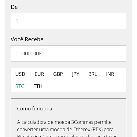
De
Você Recebe
USD
EUR
GBP
JPY
BRL
INR
BTC
ETH
Como funciona
A calculadora de moeda 3Commas permite
converter uma moeda de Etherex (REX) para
Bitcoin (BTC) em apenas alguns cliques a taxas