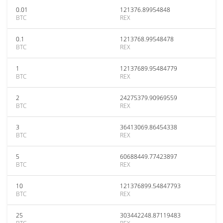
0.01
121376.89954848
BTC
REX
0.1
1213768.99548478
BTC
REX
1
12137689.95484779
BTC
REX
2
24275379.90969559
BTC
REX
3
36413069.86454338
BTC
REX
5
60688449.77423897
BTC
REX
10
121376899.54847793
BTC
REX
25
303442248.87119483