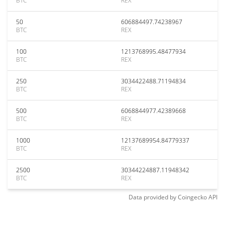
BTC
REX
50
606884497.74238967
BTC
REX
100
1213768995.48477934
BTC
REX
250
3034422488.71194834
BTC
REX
500
6068844977.42389668
BTC
REX
1000
12137689954.84779337
BTC
REX
2500
30344224887.11948342
BTC
REX
Data provided by
Coingecko
API