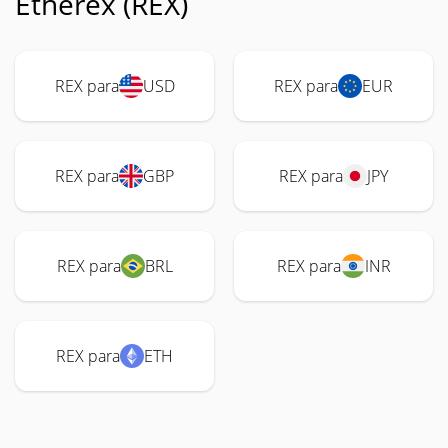
Etherex (REX)
REX para
USD
REX para
EUR
REX para
GBP
REX para
JPY
REX para
BRL
REX para
INR
REX para
ETH