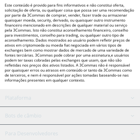
pessoa) como LocalBitcoins, etc.
acima para verificar o último preço de Etherex nas principais
Este conteúdo é provido para fins informativos e não constitui oferta,
moedas fiat e criptográficas.
solicitação de oferta, ou qualquer coisa que possa ser uma recomendação
por parte da 3Commas de comprar, vender, fazer trade ou armazenar
quaisquer moeda, security, derivado, ou quaisquer outro instrumento
financeiro mencionado em descrições de qualquer material ou serviço
pela 3Commas. Isto não constitui aconselhamento financeiro, conselho
para investimentos, conselho para trading, ou qualquer outro tipo de
aconselhamento. Dados mostrados ao usuário podem refletir preços de
ativos em criptomoeda ou moeda fiat negociada em vários tipos de
exchanges bem como mostrar dados de mercado de uma variedade de
fontes terciárias. 3Commas pode cobrar por uma assinatura,e usuários
podem ter taxas cobradas pelas exchanges que usam, que não são
refletidas nos preços dos ativos listados. A 3Commas não é responsável
por quaisquer erros ou atrasos em conteúdo or tanto da 3Commas como
de terceiros, e nem é responsável por ações tomadas baseando-se nas
informações presentes em qualquer contexto.
Plataforma
Bot GRID
Status do sistema
Bots de câmbio
Bots DCA
Backtesting
Binance
BitMEX
Para Desenvolvedores