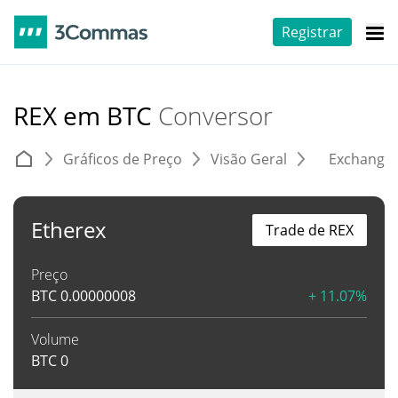
Registrar
REX em BTC
Conversor
Gráficos de Preço
Visão Geral
Exchange
Etherex
Trade de REX
Preço
BTC
0.00000008
+ 11.07%
Volume
BTC
0