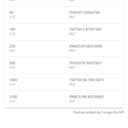
CHF
RMT
50
7936507.93650794
CHF
RMT
100
15873015.87301587
CHF
RMT
250
39682539.68253968
CHF
RMT
500
79365079.36507937
CHF
RMT
1000
158730158.73015873
CHF
RMT
2500
396825396.82539683
CHF
RMT
Data provided by
Coingecko
API