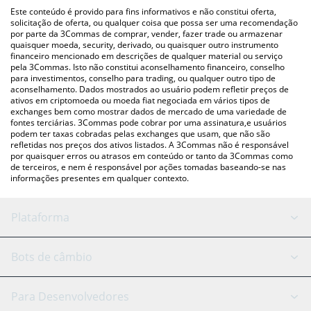
(pessoa a pessoa) como LocalBitcoins, etc.
acima para verificar o último preço de Remint nas principais
Este conteúdo é provido para fins informativos e não constitui oferta,
moedas fiat e criptográficas.
solicitação de oferta, ou qualquer coisa que possa ser uma recomendação
por parte da 3Commas de comprar, vender, fazer trade ou armazenar
quaisquer moeda, security, derivado, ou quaisquer outro instrumento
financeiro mencionado em descrições de qualquer material ou serviço
pela 3Commas. Isto não constitui aconselhamento financeiro, conselho
para investimentos, conselho para trading, ou qualquer outro tipo de
aconselhamento. Dados mostrados ao usuário podem refletir preços de
ativos em criptomoeda ou moeda fiat negociada em vários tipos de
exchanges bem como mostrar dados de mercado de uma variedade de
fontes terciárias. 3Commas pode cobrar por uma assinatura,e usuários
podem ter taxas cobradas pelas exchanges que usam, que não são
refletidas nos preços dos ativos listados. A 3Commas não é responsável
por quaisquer erros ou atrasos em conteúdo or tanto da 3Commas como
de terceiros, e nem é responsável por ações tomadas baseando-se nas
informações presentes em qualquer contexto.
Plataforma
Bot GRID
Status do sistema
Bots de câmbio
Bots DCA
Backtesting
Binance
BitMEX
Para Desenvolvedores