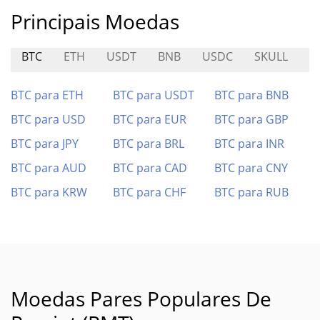
Principais Moedas
BTC
ETH
USDT
BNB
USDC
SKULL
R
BTC para ETH
BTC para USDT
BTC para BNB
BTC para USD
BTC para EUR
BTC para GBP
BTC para JPY
BTC para BRL
BTC para INR
BTC para AUD
BTC para CAD
BTC para CNY
BTC para KRW
BTC para CHF
BTC para RUB
Moedas Pares Populares De