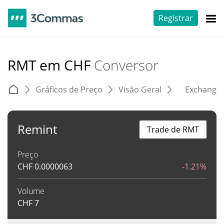
Registrar
RMT em CHF
Conversor
Gráficos de Preço
Visão Geral
Exchange
Remint
Trade de RMT
Preço
CHF
0.0000063
-1.21%
Volume
CHF
7