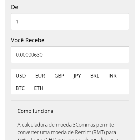
De
Você Recebe
USD
EUR
GBP
JPY
BRL
INR
BTC
ETH
Como funciona
A calculadora de moeda 3Commas permite
converter uma moeda de Remint (RMT) para
Swiss Franc (CHF) em apenas alguns cliques a