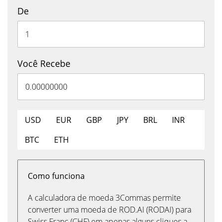
De
Você Recebe
USD
EUR
GBP
JPY
BRL
INR
BTC
ETH
Como funciona
A calculadora de moeda 3Commas permite
converter uma moeda de ROD.AI (RODAI) para
Swiss Franc (CHF) em apenas alguns cliques a