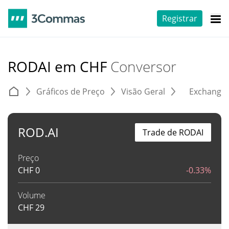
Registrar
RODAI em CHF
Conversor
Gráficos de Preço
Visão Geral
Exchange
ROD.AI
Trade de RODAI
Preço
CHF
0
-0.33%
Volume
CHF
29