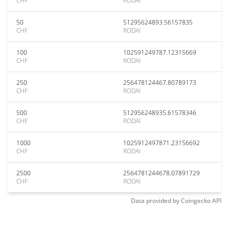
CHF
RODAI
50
51295624893.56157835
CHF
RODAI
100
102591249787.12315669
CHF
RODAI
250
256478124467.80789173
CHF
RODAI
500
512956248935.61578346
CHF
RODAI
1000
1025912497871.23156692
CHF
RODAI
2500
2564781244678.07891729
CHF
RODAI
Data provided by
Coingecko
API