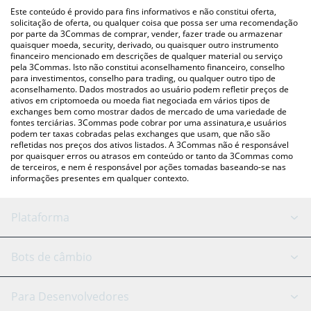
(pessoa a pessoa) como LocalBitcoins, etc.
acima para verificar o último preço de ROD.AI nas principais
Este conteúdo é provido para fins informativos e não constitui oferta,
moedas fiat e criptográficas.
solicitação de oferta, ou qualquer coisa que possa ser uma recomendação
por parte da 3Commas de comprar, vender, fazer trade ou armazenar
quaisquer moeda, security, derivado, ou quaisquer outro instrumento
financeiro mencionado em descrições de qualquer material ou serviço
pela 3Commas. Isto não constitui aconselhamento financeiro, conselho
para investimentos, conselho para trading, ou qualquer outro tipo de
aconselhamento. Dados mostrados ao usuário podem refletir preços de
ativos em criptomoeda ou moeda fiat negociada em vários tipos de
exchanges bem como mostrar dados de mercado de uma variedade de
fontes terciárias. 3Commas pode cobrar por uma assinatura,e usuários
podem ter taxas cobradas pelas exchanges que usam, que não são
refletidas nos preços dos ativos listados. A 3Commas não é responsável
por quaisquer erros ou atrasos em conteúdo or tanto da 3Commas como
de terceiros, e nem é responsável por ações tomadas baseando-se nas
informações presentes em qualquer contexto.
Plataforma
Bot GRID
Status do sistema
Bots de câmbio
Bots DCA
Backtesting
Binance
BitMEX
Para Desenvolvedores