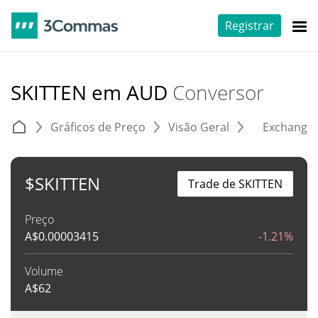
Registrar
SKITTEN em AUD
Conversor
Gráficos de Preço
Visão Geral
Exchange
$SKITTEN
Trade de SKITTEN
Preço
A$
0.00003415
-1.21%
Volume
A$
62