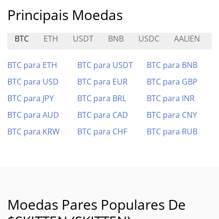
Principais Moedas
BTC
ETH
USDT
BNB
USDC
AALIEN
BTC para ETH
BTC para USDT
BTC para BNB
BTC para USD
BTC para EUR
BTC para GBP
BTC para JPY
BTC para BRL
BTC para INR
BTC para AUD
BTC para CAD
BTC para CNY
BTC para KRW
BTC para CHF
BTC para RUB
Moedas Pares Populares De