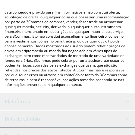
utilizando uma plataforma de troca Crypto Exchange ou P2P
(pessoa a pessoa) como LocalBitcoins, etc.
Você também pode usar nossa tabela de preços de $SKITTEN
Este conteúdo é provido para fins informativos e não constitui oferta,
acima para verificar o último preço de $SKITTEN nas principais
solicitação de oferta, ou qualquer coisa que possa ser uma recomendação
por parte da 3Commas de comprar, vender, fazer trade ou armazenar
moedas fiat e criptográficas.
quaisquer moeda, security, derivado, ou quaisquer outro instrumento
financeiro mencionado em descrições de qualquer material ou serviço
pela 3Commas. Isto não constitui aconselhamento financeiro, conselho
para investimentos, conselho para trading, ou qualquer outro tipo de
aconselhamento. Dados mostrados ao usuário podem refletir preços de
ativos em criptomoeda ou moeda fiat negociada em vários tipos de
exchanges bem como mostrar dados de mercado de uma variedade de
fontes terciárias. 3Commas pode cobrar por uma assinatura,e usuários
podem ter taxas cobradas pelas exchanges que usam, que não são
refletidas nos preços dos ativos listados. A 3Commas não é responsável
por quaisquer erros ou atrasos em conteúdo or tanto da 3Commas como
de terceiros, e nem é responsável por ações tomadas baseando-se nas
informações presentes em qualquer contexto.
Plataforma
Bot GRID
Status do sistema
Bots de câmbio
Bots DCA
Backtesting