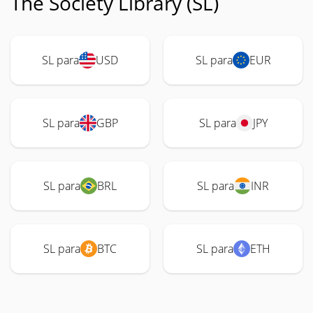
The Society Library (SL)
SL para
USD
SL para
EUR
SL para
GBP
SL para
JPY
SL para
BRL
SL para
INR
SL para
BTC
SL para
ETH