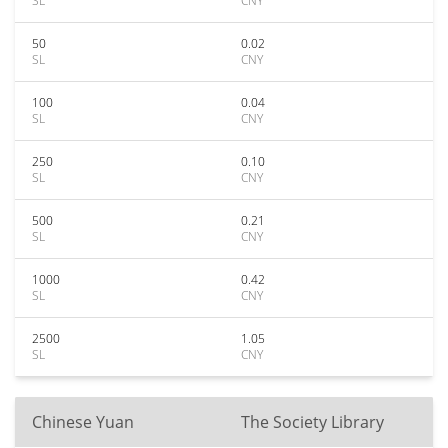
SL
CNY
50
0.02
SL
CNY
100
0.04
SL
CNY
250
0.10
SL
CNY
500
0.21
SL
CNY
1000
0.42
SL
CNY
2500
1.05
SL
CNY
Chinese Yuan
The Society Library