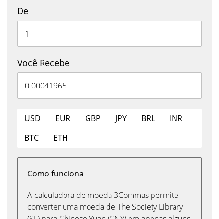
De
Você Recebe
USD
EUR
GBP
JPY
BRL
INR
BTC
ETH
Como funciona
A calculadora de moeda 3Commas permite
converter uma moeda de The Society Library
(SL) para Chinese Yuan (CNY) em apenas alguns