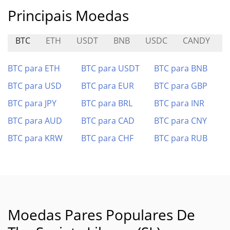
Principais Moedas
BTC
ETH
USDT
BNB
USDC
CANDY
BTC para ETH
BTC para USDT
BTC para BNB
BTC para USD
BTC para EUR
BTC para GBP
BTC para JPY
BTC para BRL
BTC para INR
BTC para AUD
BTC para CAD
BTC para CNY
BTC para KRW
BTC para CHF
BTC para RUB
Moedas Pares Populares De