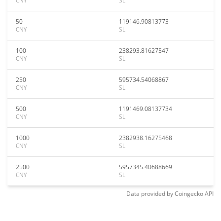
CNY
SL
50
119146.90813773
CNY
SL
100
238293.81627547
CNY
SL
250
595734.54068867
CNY
SL
500
1191469.08137734
CNY
SL
1000
2382938.16275468
CNY
SL
2500
5957345.40688669
CNY
SL
Data provided by
Coingecko
API