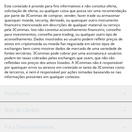
pessoa) como LocalBitcoins, etc.
Você também pode usar nossa tabela de preços de The Society
Este conteúdo é provido para fins informativos e não constitui oferta,
Library acima para verificar o último preço de The Society Library
solicitação de oferta, ou qualquer coisa que possa ser uma recomendação
por parte da 3Commas de comprar, vender, fazer trade ou armazenar
nas principais moedas fiat e criptográficas.
quaisquer moeda, security, derivado, ou quaisquer outro instrumento
financeiro mencionado em descrições de qualquer material ou serviço
pela 3Commas. Isto não constitui aconselhamento financeiro, conselho
para investimentos, conselho para trading, ou qualquer outro tipo de
aconselhamento. Dados mostrados ao usuário podem refletir preços de
ativos em criptomoeda ou moeda fiat negociada em vários tipos de
exchanges bem como mostrar dados de mercado de uma variedade de
fontes terciárias. 3Commas pode cobrar por uma assinatura,e usuários
podem ter taxas cobradas pelas exchanges que usam, que não são
refletidas nos preços dos ativos listados. A 3Commas não é responsável
por quaisquer erros ou atrasos em conteúdo or tanto da 3Commas como
de terceiros, e nem é responsável por ações tomadas baseando-se nas
informações presentes em qualquer contexto.
Plataforma
Bot GRID
Status do sistema
Bots de câmbio
Bots DCA
Backtesting
Binance
BitMEX
Para Desenvolvedores