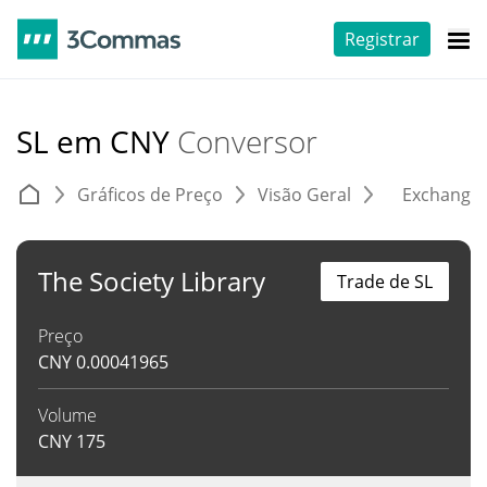
Registrar
SL em CNY
Conversor
Gráficos de Preço
Visão Geral
Exchange
The Society Library
Trade de SL
Preço
CNY
0.00041965
Volume
CNY
175