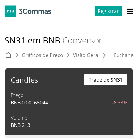
Registrar
SN31 em BNB
Conversor
Gráficos de Preço
Visão Geral
Exchange
Candles
Trade de SN31
Preço
BNB
0.00165044
-6.33%
Volume
BNB
213