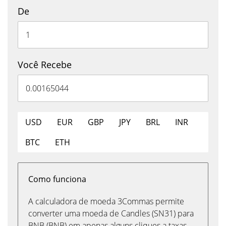
De
Você Recebe
USD
EUR
GBP
JPY
BRL
INR
BTC
ETH
Como funciona
A calculadora de moeda 3Commas permite
converter uma moeda de Candles (SN31) para
BNB (BNB) em apenas alguns cliques a taxas