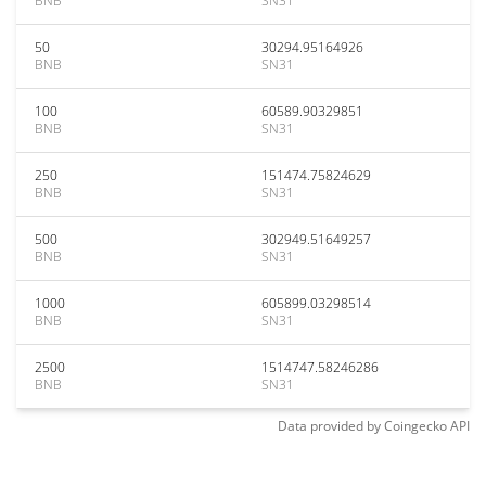
BNB
SN31
50
30294.95164926
BNB
SN31
100
60589.90329851
BNB
SN31
250
151474.75824629
BNB
SN31
500
302949.51649257
BNB
SN31
1000
605899.03298514
BNB
SN31
2500
1514747.58246286
BNB
SN31
Data provided by
Coingecko
API