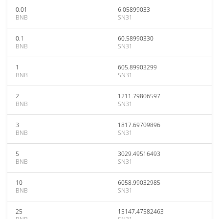
0.01
6.05899033
BNB
SN31
0.1
60.58990330
BNB
SN31
1
605.89903299
BNB
SN31
2
1211.79806597
BNB
SN31
3
1817.69709896
BNB
SN31
5
3029.49516493
BNB
SN31
10
6058.99032985
BNB
SN31
25
15147.47582463