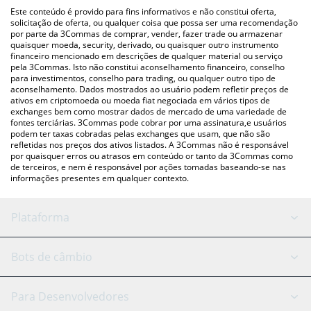
(pessoa a pessoa) como LocalBitcoins, etc.
acima para verificar o último preço de Candles nas principais
Este conteúdo é provido para fins informativos e não constitui oferta,
moedas fiat e criptográficas.
solicitação de oferta, ou qualquer coisa que possa ser uma recomendação
por parte da 3Commas de comprar, vender, fazer trade ou armazenar
quaisquer moeda, security, derivado, ou quaisquer outro instrumento
financeiro mencionado em descrições de qualquer material ou serviço
pela 3Commas. Isto não constitui aconselhamento financeiro, conselho
para investimentos, conselho para trading, ou qualquer outro tipo de
aconselhamento. Dados mostrados ao usuário podem refletir preços de
ativos em criptomoeda ou moeda fiat negociada em vários tipos de
exchanges bem como mostrar dados de mercado de uma variedade de
fontes terciárias. 3Commas pode cobrar por uma assinatura,e usuários
podem ter taxas cobradas pelas exchanges que usam, que não são
refletidas nos preços dos ativos listados. A 3Commas não é responsável
por quaisquer erros ou atrasos em conteúdo or tanto da 3Commas como
de terceiros, e nem é responsável por ações tomadas baseando-se nas
informações presentes em qualquer contexto.
Plataforma
Bot GRID
Status do sistema
Bots de câmbio
Bots DCA
Backtesting
Binance
BitMEX
Para Desenvolvedores