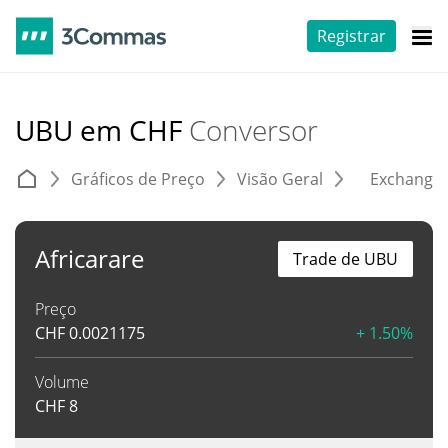
Registrar
UBU em CHF
Conversor
Gráficos de Preço
Visão Geral
Exchange
Africarare
Trade de UBU
Preço
CHF
0.0021175
+ 1.50%
Volume
CHF
8