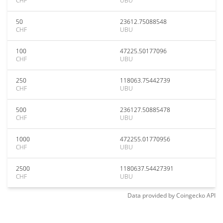
CHF
UBU
50
23612.75088548
CHF
UBU
100
47225.50177096
CHF
UBU
250
118063.75442739
CHF
UBU
500
236127.50885478
CHF
UBU
1000
472255.01770956
CHF
UBU
2500
1180637.54427391
CHF
UBU
Data provided by
Coingecko
API