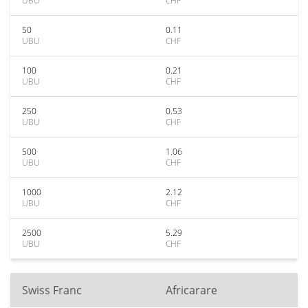
UBU
CHF
50
0.11
UBU
CHF
100
0.21
UBU
CHF
250
0.53
UBU
CHF
500
1.06
UBU
CHF
1000
2.12
UBU
CHF
2500
5.29
UBU
CHF
Swiss Franc
Africarare