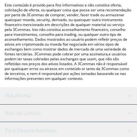
(pessoa a pessoa) como LocalBitcoins, etc.
acima para verificar o último preço de Africarare nas principais
Este conteúdo é provido para fins informativos e não constitui oferta,
moedas fiat e criptográficas.
solicitação de oferta, ou qualquer coisa que possa ser uma recomendação
por parte da 3Commas de comprar, vender, fazer trade ou armazenar
quaisquer moeda, security, derivado, ou quaisquer outro instrumento
financeiro mencionado em descrições de qualquer material ou serviço
pela 3Commas. Isto não constitui aconselhamento financeiro, conselho
para investimentos, conselho para trading, ou qualquer outro tipo de
aconselhamento. Dados mostrados ao usuário podem refletir preços de
ativos em criptomoeda ou moeda fiat negociada em vários tipos de
exchanges bem como mostrar dados de mercado de uma variedade de
fontes terciárias. 3Commas pode cobrar por uma assinatura,e usuários
podem ter taxas cobradas pelas exchanges que usam, que não são
refletidas nos preços dos ativos listados. A 3Commas não é responsável
por quaisquer erros ou atrasos em conteúdo or tanto da 3Commas como
de terceiros, e nem é responsável por ações tomadas baseando-se nas
informações presentes em qualquer contexto.
Plataforma
Bot GRID
Status do sistema
Bots de câmbio
Bots DCA
Backtesting
Binance
BitMEX
Para Desenvolvedores