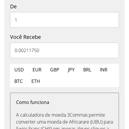
De
Você Recebe
USD
EUR
GBP
JPY
BRL
INR
BTC
ETH
Como funciona
A calculadora de moeda 3Commas permite
converter uma moeda de Africarare (UBU) para
Swiss Franc (CHF) em apenas alguns cliques a