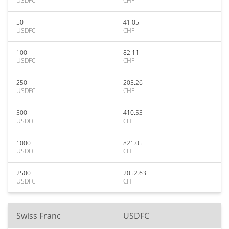
USDFC
CHF
50
41.05
USDFC
CHF
100
82.11
USDFC
CHF
250
205.26
USDFC
CHF
500
410.53
USDFC
CHF
1000
821.05
USDFC
CHF
2500
2052.63
USDFC
CHF
Swiss Franc
USDFC