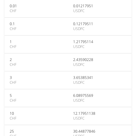
0.01
0.01217951
CHF
USDFC
0.1
0.12179511
CHF
USDFC
1
1.21795114
CHF
USDFC
2
2.43590228
CHF
USDFC
3
3.65385341
CHF
USDFC
5
6.08975569
CHF
USDFC
10
12.17951138
CHF
USDFC
25
30.44877846