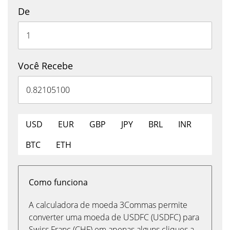
De
Você Recebe
USD
EUR
GBP
JPY
BRL
INR
BTC
ETH
Como funciona
A calculadora de moeda 3Commas permite
converter uma moeda de USDFC (USDFC) para
Swiss Franc (CHF) em apenas alguns cliques a