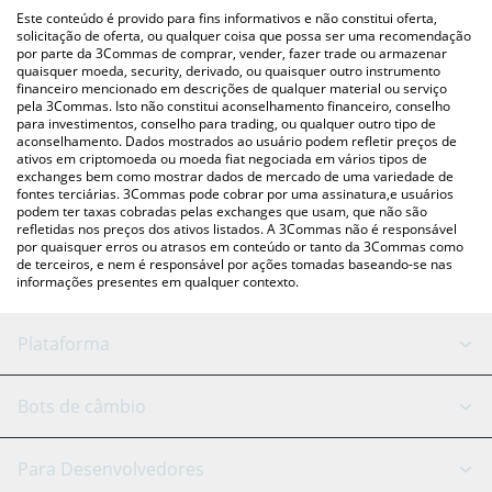
(pessoa a pessoa) como LocalBitcoins, etc.
acima para verificar o último preço de USDFC nas principais
Este conteúdo é provido para fins informativos e não constitui oferta,
moedas fiat e criptográficas.
solicitação de oferta, ou qualquer coisa que possa ser uma recomendação
por parte da 3Commas de comprar, vender, fazer trade ou armazenar
quaisquer moeda, security, derivado, ou quaisquer outro instrumento
financeiro mencionado em descrições de qualquer material ou serviço
pela 3Commas. Isto não constitui aconselhamento financeiro, conselho
para investimentos, conselho para trading, ou qualquer outro tipo de
aconselhamento. Dados mostrados ao usuário podem refletir preços de
ativos em criptomoeda ou moeda fiat negociada em vários tipos de
exchanges bem como mostrar dados de mercado de uma variedade de
fontes terciárias. 3Commas pode cobrar por uma assinatura,e usuários
podem ter taxas cobradas pelas exchanges que usam, que não são
refletidas nos preços dos ativos listados. A 3Commas não é responsável
por quaisquer erros ou atrasos em conteúdo or tanto da 3Commas como
de terceiros, e nem é responsável por ações tomadas baseando-se nas
informações presentes em qualquer contexto.
Plataforma
Bot GRID
Status do sistema
Bots de câmbio
Bots DCA
Backtesting
Binance
BitMEX
Para Desenvolvedores