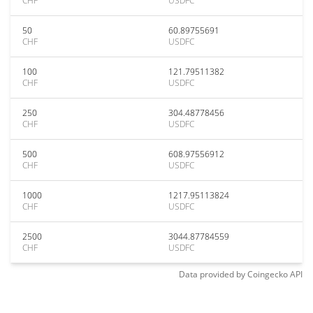
CHF
USDFC
50
60.89755691
CHF
USDFC
100
121.79511382
CHF
USDFC
250
304.48778456
CHF
USDFC
500
608.97556912
CHF
USDFC
1000
1217.95113824
CHF
USDFC
2500
3044.87784559
CHF
USDFC
Data provided by
Coingecko
API