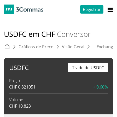
Registrar
USDFC em CHF
Conversor
Gráficos de Preço
Visão Geral
Exchange
USDFC
Trade de USDFC
Preço
CHF
0.821051
+ 0.60%
Volume
CHF
10,823