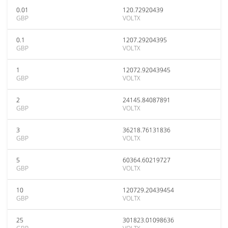
0.01
120.72920439
GBP
VOLTX
0.1
1207.29204395
GBP
VOLTX
1
12072.92043945
GBP
VOLTX
2
24145.84087891
GBP
VOLTX
3
36218.76131836
GBP
VOLTX
5
60364.60219727
GBP
VOLTX
10
120729.20439454
GBP
VOLTX
25
301823.01098636