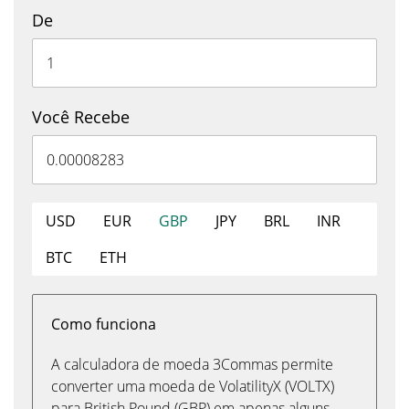
De
Você Recebe
USD
EUR
GBP
JPY
BRL
INR
BTC
ETH
Como funciona
A calculadora de moeda 3Commas permite
converter uma moeda de VolatilityX (VOLTX)
para British Pound (GBP) em apenas alguns