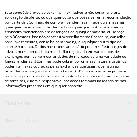
utilizando uma plataforma de troca Crypto Exchange ou P2P
Você também pode usar nossa tabela de preços de VolatilityX
(pessoa a pessoa) como LocalBitcoins, etc.
acima para verificar o último preço de VolatilityX nas principais
Este conteúdo é provido para fins informativos e não constitui oferta,
moedas fiat e criptográficas.
solicitação de oferta, ou qualquer coisa que possa ser uma recomendação
por parte da 3Commas de comprar, vender, fazer trade ou armazenar
quaisquer moeda, security, derivado, ou quaisquer outro instrumento
financeiro mencionado em descrições de qualquer material ou serviço
pela 3Commas. Isto não constitui aconselhamento financeiro, conselho
para investimentos, conselho para trading, ou qualquer outro tipo de
aconselhamento. Dados mostrados ao usuário podem refletir preços de
ativos em criptomoeda ou moeda fiat negociada em vários tipos de
exchanges bem como mostrar dados de mercado de uma variedade de
fontes terciárias. 3Commas pode cobrar por uma assinatura,e usuários
podem ter taxas cobradas pelas exchanges que usam, que não são
refletidas nos preços dos ativos listados. A 3Commas não é responsável
por quaisquer erros ou atrasos em conteúdo or tanto da 3Commas como
de terceiros, e nem é responsável por ações tomadas baseando-se nas
informações presentes em qualquer contexto.
Plataforma
Bot GRID
Status do sistema
Bots de câmbio
Bots DCA
Backtesting