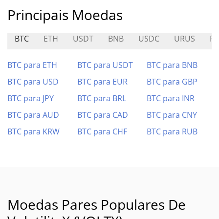
Principais Moedas
BTC
ETH
USDT
BNB
USDC
URUS
RP
BTC para ETH
BTC para USDT
BTC para BNB
BTC para USD
BTC para EUR
BTC para GBP
BTC para JPY
BTC para BRL
BTC para INR
BTC para AUD
BTC para CAD
BTC para CNY
BTC para KRW
BTC para CHF
BTC para RUB
Moedas Pares Populares De