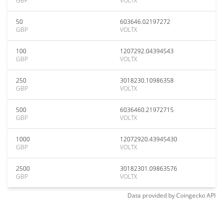
GBP
VOLTX
50
603646.02197272
GBP
VOLTX
100
1207292.04394543
GBP
VOLTX
250
3018230.10986358
GBP
VOLTX
500
6036460.21972715
GBP
VOLTX
1000
12072920.43945430
GBP
VOLTX
2500
30182301.09863576
GBP
VOLTX
Data provided by
Coingecko
API