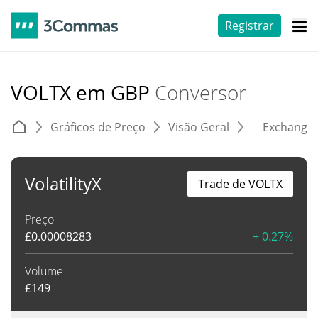
Registrar
VOLTX em GBP
Conversor
Gráficos de Preço
Visão Geral
Exchange
VolatilityX
Trade de VOLTX
Preço
£
0.00008283
+ 0.27%
Volume
£
149