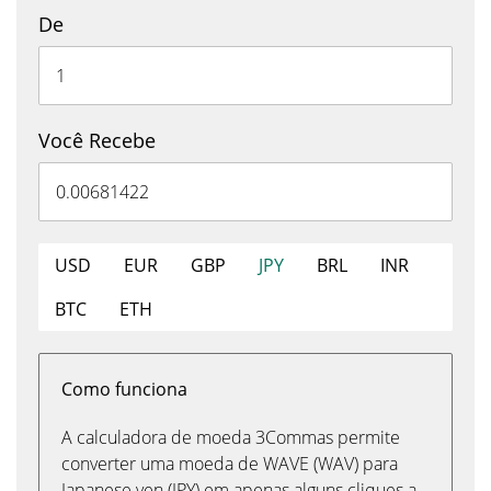
De
Você Recebe
USD
EUR
GBP
JPY
BRL
INR
BTC
ETH
Como funciona
A calculadora de moeda 3Commas permite
converter uma moeda de WAVE (WAV) para
Japanese yen (JPY) em apenas alguns cliques a