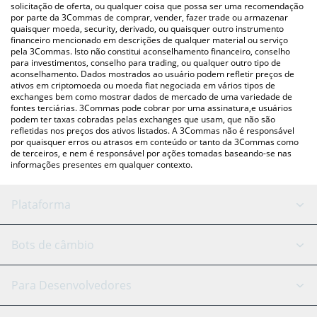
para verificar o último preço de WAVE nas principais moedas fiat
solicitação de oferta, ou qualquer coisa que possa ser uma recomendação
por parte da 3Commas de comprar, vender, fazer trade ou armazenar
e criptográficas.
quaisquer moeda, security, derivado, ou quaisquer outro instrumento
financeiro mencionado em descrições de qualquer material ou serviço
pela 3Commas. Isto não constitui aconselhamento financeiro, conselho
para investimentos, conselho para trading, ou qualquer outro tipo de
aconselhamento. Dados mostrados ao usuário podem refletir preços de
ativos em criptomoeda ou moeda fiat negociada em vários tipos de
exchanges bem como mostrar dados de mercado de uma variedade de
fontes terciárias. 3Commas pode cobrar por uma assinatura,e usuários
podem ter taxas cobradas pelas exchanges que usam, que não são
refletidas nos preços dos ativos listados. A 3Commas não é responsável
por quaisquer erros ou atrasos em conteúdo or tanto da 3Commas como
de terceiros, e nem é responsável por ações tomadas baseando-se nas
informações presentes em qualquer contexto.
Plataforma
Bot GRID
Status do sistema
Bots de câmbio
Bots DCA
Backtesting
Binance
BitMEX
Para Desenvolvedores
Signal Bot
Assistente de IA
Bitstamp
Kraken