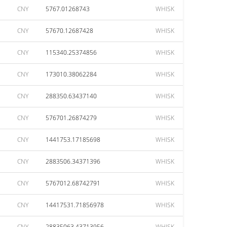
CNY
5767.01268743
WHISK
CNY
57670.12687428
WHISK
CNY
115340.25374856
WHISK
CNY
173010.38062284
WHISK
CNY
288350.63437140
WHISK
CNY
576701.26874279
WHISK
CNY
1441753.17185698
WHISK
CNY
2883506.34371396
WHISK
CNY
5767012.68742791
WHISK
CNY
14417531.71856978
WHISK
CNY
28835063.43713956
WHISK