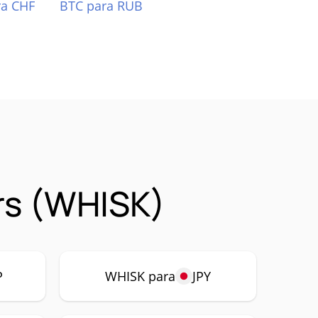
ra CHF
BTC para RUB
rs (WHISK)
P
WHISK para
JPY