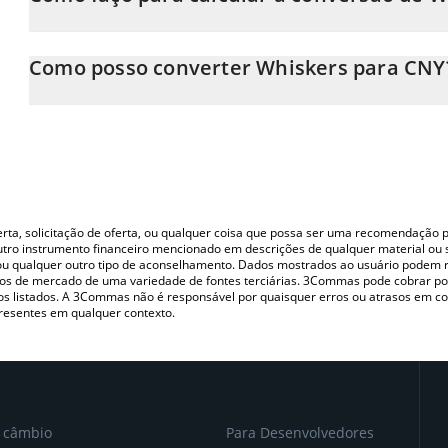
Neste momento, 1 Whiskers equivale a 0.00001734 CNY
A Calculadora Whiskers 3Commas permite calcular facilmente o
simplesmente inserindo a quantidade de Whiskers no campo cor
Como posso converter Whiskers para CNY
em Chinese Yuan (CNY).
A maneira mais comum de converter o WHISK para CNY é utiliza
Você também pode usar nossa tabela de preços de Whiskers acim
P2P (pessoa a pessoa) como LocalBitcoins, etc.
principais moedas fiat e criptográficas.
oferta, solicitação de oferta, ou qualquer coisa que possa ser uma recomendaçã
utro instrumento financeiro mencionado em descrições de qualquer material ou 
, ou qualquer outro tipo de aconselhamento. Dados mostrados ao usuário podem r
s de mercado de uma variedade de fontes terciárias. 3Commas pode cobrar por
vos listados. A 3Commas não é responsável por quaisquer erros ou atrasos em 
resentes em qualquer contexto.
e câmbio
Para Desenvolvedores