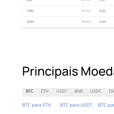
1000
WHISK
0.02
2500
WHISK
0.04
Principais Moed
BTC
ETH
USDT
BNB
USDC
EN
BTC para ETH
BTC para USDT
BTC pa