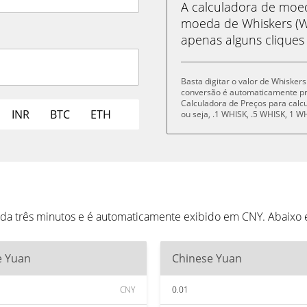
A calculadora de mo
moeda de Whiskers (W
apenas alguns cliques
Basta digitar o valor de Whisker
conversão é automaticamente p
Calculadora de Preços para cal
INR
BTC
ETH
ou seja, .1 WHISK, .5 WHISK, 1 
ada três minutos e é automaticamente exibido em CNY. Abaixo
e Yuan
Chinese Yuan
CNY
0.01