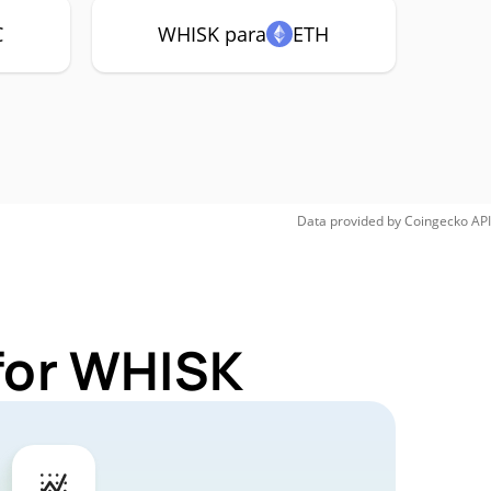
C
WHISK para
ETH
Data provided by
Coingecko
API
for WHISK