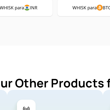
WHISK para
INR
WHISK para
BT
Our Other Products 