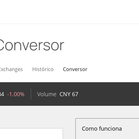
Conversor
Exchanges
Histórico
Conversor
34
-1.00%
Volume
CNY
67
Como funciona