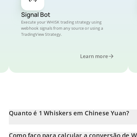
Signal Bot
Execute your WHISK trading strategy using
webhook signals from any source or using a
TradingView Strategy.
Learn more
Quanto é 1 Whiskers em Chinese Yuan?
O preço do Whiskers em CNY está em constante mudança.
Como faço para calcular a conversão de 