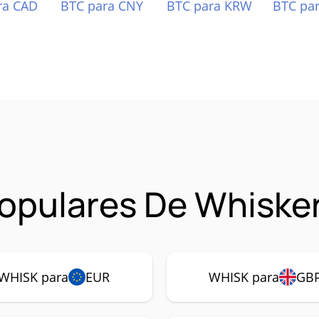
ra CAD
BTC para CNY
BTC para KRW
BTC pa
opulares De Whiske
WHISK para
EUR
WHISK para
GB