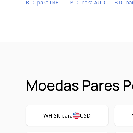
BTC para INR
BTC para AUD
BTC pa
Moedas Pares P
WHISK para
USD