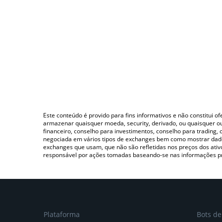
Este conteúdo é provido para fins informativos e não constitui 
armazenar quaisquer moeda, security, derivado, ou quaisquer o
financeiro, conselho para investimentos, conselho para trading
negociada em vários tipos de exchanges bem como mostrar dado
exchanges que usam, que não são refletidas nos preços dos ati
responsável por ações tomadas baseando-se nas informações p
Plataforma
Bots d