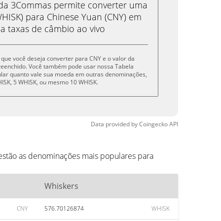
eda 3Commas permite converter uma
HISK) para Chinese Yuan (CNY) em
 a taxas de câmbio ao vivo
s que você deseja converter para CNY e o valor da
reenchido. Você também pode usar nossa Tabela
cular quanto vale sua moeda em outras denominações,
WHISK, 5 WHISK, ou mesmo 10 WHISK.
Data provided by
Coingecko
API
 estão as denominações mais populares para
Whiskers
CNY
576.70126874
WHISK