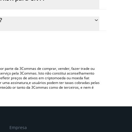
 preço de conversão do WHISK para CNY
respondente e converterá automaticamente o valor
?
ndo uma plataforma de troca Crypto Exchange ou
a para verificar o último preço de Whiskers nas
o por parte da 3Commas de comprar, vender, fazer trade ou
serviço pela 3Commas. Isto não constitui aconselhamento
efletir preços de ativos em criptomoeda ou moeda fiat
 uma assinatura,e usuários podem ter taxas cobradas pelas
conteúdo or tanto da 3Commas como de terceiros, e nem é
Empresa