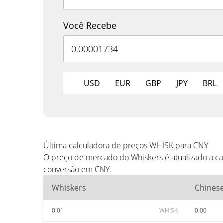
Você Recebe
USD
EUR
GBP
JPY
BRL
Última calculadora de preços WHISK para CNY
O preço de mercado do Whiskers é atualizado a c
conversão em CNY.
Whiskers
Chines
0.01
WHISK
0.00