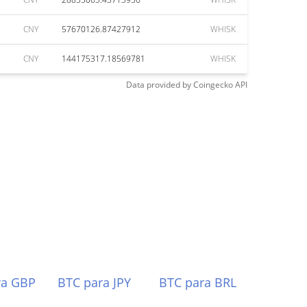
CNY
57670126.87427912
WHISK
CNY
144175317.18569781
WHISK
Data provided by
Coingecko
API
ra GBP
BTC para JPY
BTC para BRL