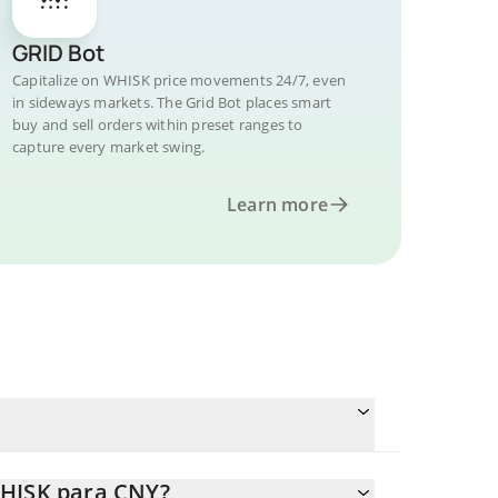
GRID Bot
Capitalize on WHISK price movements 24/7, even
in sideways markets. The Grid Bot places smart
buy and sell orders within preset ranges to
capture every market swing.
Learn more
WHISK para CNY?