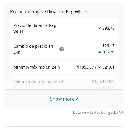
Precio de hoy de Binance-Peg WETH
Precio de Binance-Peg
$1893,73
WETH
$29,17
Cambio de precio en
1.56%
24h
$1853,37 / $1921,61
Mínimo/máximo en 24 h
$30.548.353
Volumen de trading en
24
10.34%
h
Show more
Volumen/capitalización de
0,031938008
mercado
Data provided by
Coingecko
API
Dominancia en el
0,042097307%