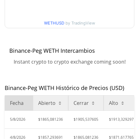
días
Mínimo/máximo en 90
$1836,0803 / $1913,3293
días
WETHUSD
by TradingView
Mínimo/máximo en 52
$1831,5894 / $1924,2158
semanas
Binance-Peg WETH Intercambios
Máximo histórico
Instant crypto to crypto exchange coming soon!
$4955,78
ago. 24, 2025 (11 months
61.79%
ago)
Binance-Peg WETH Histórico de Precios (USD)
$753,07
All Time Low
151.47%
abr. 11, 2026 (3 months ago)
Fecha
Abierto
Cerrar
Alto
5/8/2026
$1865,081236
$1905,537605
$1913,329297
4/8/2026
$1857,293691
$1865,081236
$1871,617765