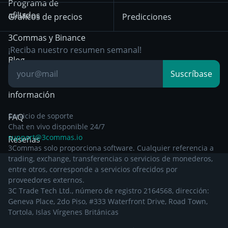
Position Trading
Programa de
partir del 29 de
afiliados
Gráficos de precios
Predicciones
diciembre de 2024
Day Trading
3Commas y Binance
Otra documentación
Breakout Trading
¡Reciba nuestro resumen semanal!
legal
Blog
Suscríbase
Centro de
información
Servicio de soporte
FAQ
Chat en vivo disponible 24/7
support@3commas.io
Reseñas
3Commas solo proporciona software. Cualquier referencia a
trading, exchange, transferencias o servicios de monederos,
entre otros, corresponde a servicios ofrecidos por
proveedores externos.
3C Trade Tech Ltd., número de registro 2164568, dirección:
Geneva Place, 2do Piso, #333 Waterfront Drive, Road Town,
Tortola, Islas Vírgenes Británicas