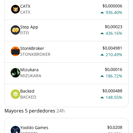
$0,000006
CATX
CATX
936.40%
$0,00023
Step App
FITFI
436.16%
$0,004981
StonkBroker
STONKBROKER
210.49%
$0,00016
Mizukara
MIZUKARA
186.72%
$0,000488
Backed
BACKED
148.55%
Mayores 5 perdedores
24h
$0,0208
Yooldo Games