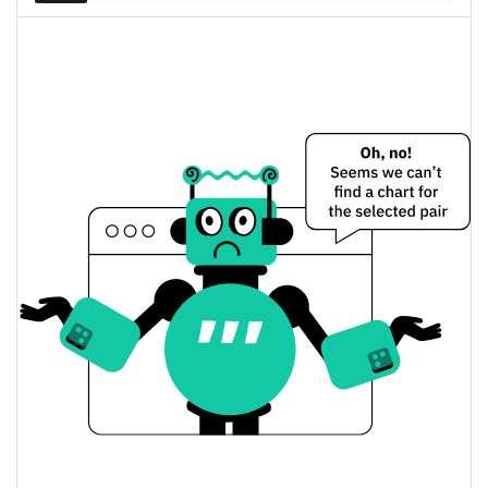
mercado
19.17%
completamente diluida
Precio de ayer de Binance-Peg WETH
$1902,6485 / $1905,5376
Mínimo/máximo de ayer
$1905,5376 / $1902,6485
Apertura/cierre de ayer
0.54%
Cambio de ayer
$35.481.953
Volumen de ayer
Historial de precios de Binance-Peg WETH
$1831,5894 / $1924,2158
Mínimo/máximo en 7 días
Mínimo/máximo en 30
$1857,9614 / $1913,3293