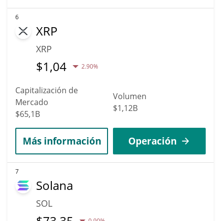
6
XRP
XRP
$
1,04
2.90%
Capitalización de
Volumen
Mercado
$1,12B
$65,1B
Más información
Operación
7
Solana
SOL
$
73,35
0.90%