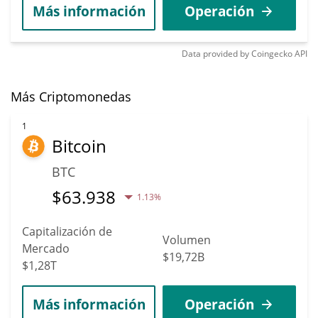
Más información
Operación
Data provided by
Coingecko
API
Más Criptomonedas
1
Bitcoin
BTC
$
63.938
1.13%
Capitalización de
Volumen
Mercado
$19,72B
$1,28T
Más información
Operación