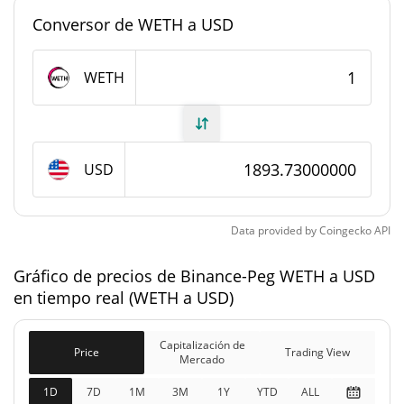
mercado
Conversor de WETH a USD
#0
Rango en el mercado
WETH
Suministro de Binance-Peg WETH
505.000 WETH
Suministro circulante
USD
505.000 WETH
Suministro total
0 WETH
Suministro máximo
Data provided by
Coingecko
API
Gráfico de precios de Binance-Peg WETH a USD
Capitalización de mercado de Binance-Peg WETH
en tiempo real (WETH a USD)
$956.488.990
Capitalización de
1.58%
Mercado
Capitalización de
Price
Trading View
Mercado
Capitalización de
1D
7D
1M
3M
1Y
YTD
ALL
$1.145.892.700