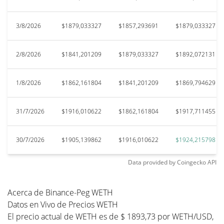
3/8/2026
$1879,033327
$1857,293691
$1879,033327
2/8/2026
$1841,201209
$1879,033327
$1892,072131
1/8/2026
$1862,161804
$1841,201209
$1869,794629
31/7/2026
$1916,010622
$1862,161804
$1917,711455
30/7/2026
$1905,139862
$1916,010622
$1924,215798
Data provided by
Coingecko
API
Acerca de Binance-Peg WETH
Datos en Vivo de Precios WETH
El precio actual de WETH es de $ 1893,73 por WETH/USD,