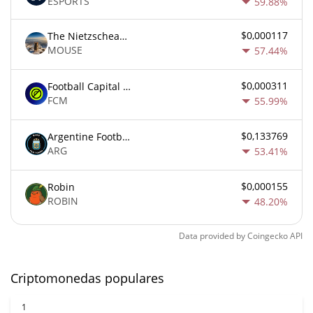
ESPORTS
59.88%
$0,000117
The Nietzschean Mouse
MOUSE
57.44%
$0,000311
Football Capital Markets
FCM
55.99%
$0,133769
Argentine Football Association Fan Token
ARG
53.41%
$0,000155
Robin
ROBIN
48.20%
Data provided by
Coingecko
API
Criptomonedas populares
1