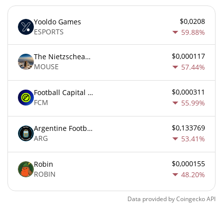
$0,0208
Yooldo Games
ESPORTS
59.88%
$0,000117
The Nietzschean Mouse
MOUSE
57.44%
$0,000311
Football Capital Markets
FCM
55.99%
$0,133769
Argentine Football Association Fan Token
ARG
53.41%
$0,000155
Robin
ROBIN
48.20%
Data provided by
Coingecko
API