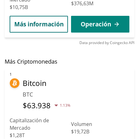
$376,63M
$10,75B
Más información
Operación
Data provided by
Coingecko
API
Más Criptomonedas
1
Bitcoin
BTC
$
63.938
1.13%
Capitalización de
Volumen
Mercado
$19,72B
$1,28T