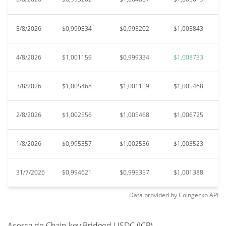
5/8/2026
$0,999334
$0,995202
$1,005843
$
4/8/2026
$1,001159
$0,999334
$1,008733
$
3/8/2026
$1,005468
$1,001159
$1,005468
$
2/8/2026
$1,002556
$1,005468
$1,006725
$
1/8/2026
$0,995357
$1,002556
$1,003523
$
31/7/2026
$0,994621
$0,995357
$1,001388
$
Data provided by
Coingecko
API
Acerca de Chain-key Bridged USDC (ICP)