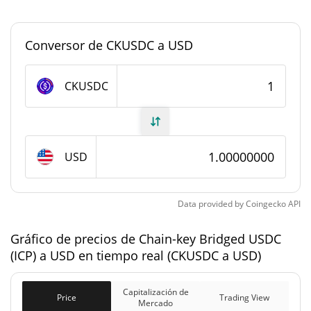
Dominancia en el
0,000061864609%
mercado
Conversor de CKUSDC a USD
#0
Rango en el mercado
CKUSDC
Suministro de Chain-key Bridged USDC (ICP)
1.405.352,904 CKUSDC
Suministro circulante
USD
1.405.352,904 CKUSDC
Suministro total
0 CKUSDC
Suministro máximo
Data provided by
Coingecko
API
Gráfico de precios de Chain-key Bridged USDC
Capitalización de mercado de Chain-key Bridged
(ICP) a USD en tiempo real (CKUSDC a USD)
USDC (ICP)
$1.405.620
Capitalización de
Capitalización de
Price
Trading View
Mercado
0.23%
Mercado