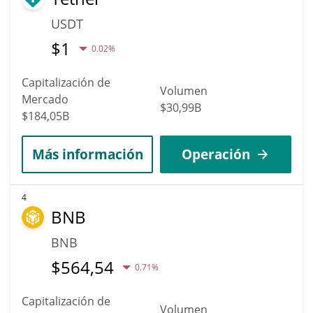
USDT
$
1
0.02%
Capitalización de
Volumen
Mercado
$30,99B
$184,05B
Más información
Operación
4
BNB
BNB
$
564,54
0.71%
Capitalización de
Volumen