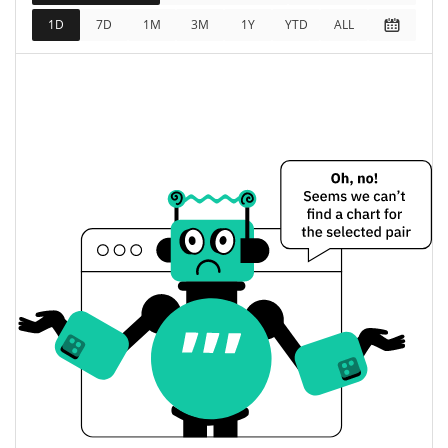
1D
7D
1M
3M
1Y
YTD
ALL
Capitalización de
$1.405.620
mercado
0.13%
completamente diluida
Precio de ayer de Chain-key Bridged USDC (ICP)
$0,99826453 / $1,0048075
Mínimo/máximo de ayer
$1,0048075 / $0,99826453
Apertura/cierre de ayer
0.15%
Cambio de ayer
$25.216,638
Volumen de ayer
Historial de precios de Chain-key Bridged USDC
(ICP)