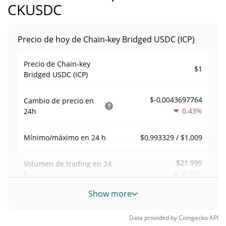
CKUSDC
Precio de hoy de Chain-key Bridged USDC (ICP)
Precio de Chain-key
$1
Bridged USDC (ICP)
$-0,0043697764
Cambio de precio en
0.43%
24h
$0,993329 / $1,009
Mínimo/máximo en 24 h
$21.999
Volumen de trading en
24
0.72%
h
Show more
Volumen/capitalización de
0,015650745
mercado
Data provided by
Coingecko
API