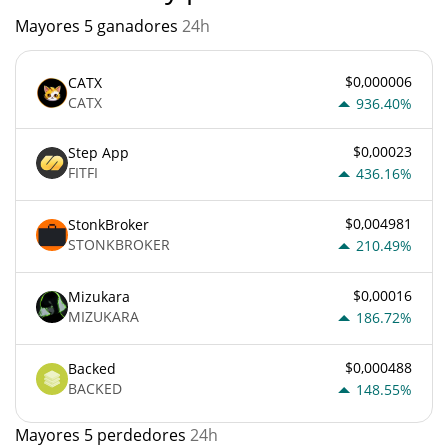
Mayores 5 ganadores
24h
$0,000006
CATX
CATX
936.40%
$0,00023
Step App
FITFI
436.16%
$0,004981
StonkBroker
STONKBROKER
210.49%
$0,00016
Mizukara
MIZUKARA
186.72%
$0,000488
Backed
BACKED
148.55%
Mayores 5 perdedores
24h