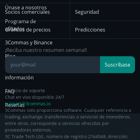
diciembre de 2025
HTX
BNB
Trading
Únase a nosotros
Exchanges
Socios comerciales
Seguridad
Aviso de privacidad a
Bybit
Position Trading
Programa de
partir del 29 de
afiliados
Gráficos de precios
Predicciones
diciembre de 2024
Day Trading
3Commas y Binance
Otra documentación
Breakout Trading
¡Reciba nuestro resumen semanal!
legal
Blog
Suscríbase
Centro de
información
Servicio de soporte
FAQ
Chat en vivo disponible 24/7
support@3commas.io
Reseñas
3Commas solo proporciona software. Cualquier referencia a
trading, exchange, transferencias o servicios de monederos,
entre otros, corresponde a servicios ofrecidos por
proveedores externos.
3C Trade Tech Ltd., número de registro 2164568, dirección: