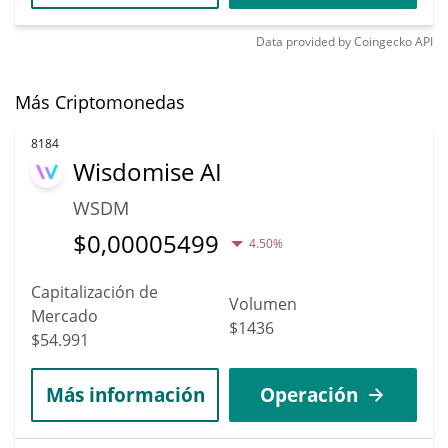
Data provided by
Coingecko
API
Más Criptomonedas
8184
Wisdomise AI
WSDM
$
0,00005499
4.50%
Capitalización de
Volumen
Mercado
$1436
$54.991
Más información
Operación