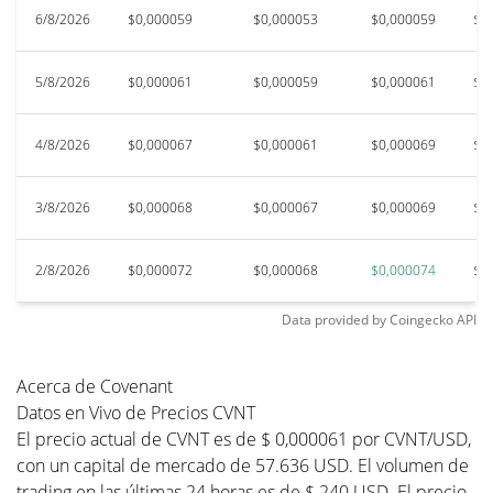
6/8/2026
$0,000059
$0,000053
$0,000059
$0
5/8/2026
$0,000061
$0,000059
$0,000061
$0
4/8/2026
$0,000067
$0,000061
$0,000069
$0
3/8/2026
$0,000068
$0,000067
$0,000069
$0
2/8/2026
$0,000072
$0,000068
$0,000074
$0
Data provided by
Coingecko
API
Acerca de Covenant
Datos en Vivo de Precios CVNT
El precio actual de CVNT es de $ 0,000061 por CVNT/USD,
con un capital de mercado de 57.636 USD. El volumen de
trading en las últimas 24 horas es de $ 240 USD. El precio