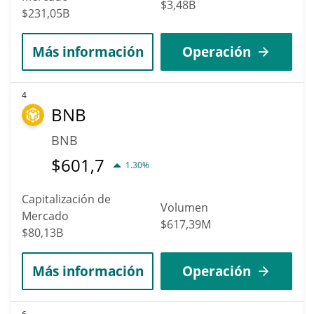
$3,48B
$231,05B
Más información
Operación
4
BNB
BNB
$
601,7
1.30%
Capitalización de
Volumen
Mercado
$617,39M
$80,13B
Más información
Operación