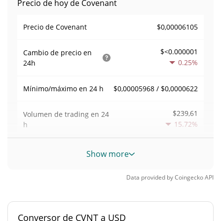
Precio de hoy de Covenant
$0,00006105
Precio de Covenant
$<0.000001
Cambio de precio en
0.25%
24h
$0,00005968 / $0,0000622
Mínimo/máximo en 24 h
$239,61
Volumen de trading en
24
15.72%
h
Volumen/capitalización de
Show more
0,0041572975
mercado
Data provided by
Coingecko
API
Dominancia en el
0,0000025301798%
mercado
Conversor de CVNT a USD