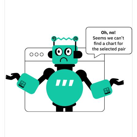
Precio de ayer de Covenant
$0,000059802068 /
Mínimo/máximo de ayer
$0,0000598226
$0,000059802068 /
Apertura/cierre de ayer
$0,0000598226
2.07%
Cambio de ayer
$378,37122
Volumen de ayer
Historial de precios de Covenant
$0,000052823277 /
Mínimo/máximo en 7 días
$0,000071672675
Mínimo/máximo en 30
$0,000059802068 /