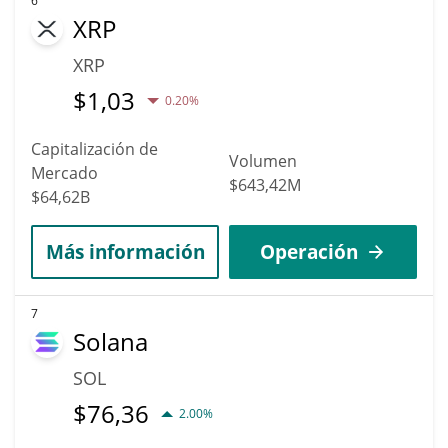
6
XRP
XRP
$
1,03
0.20%
Capitalización de
Volumen
Mercado
$643,42M
$64,62B
Más información
Operación
7
Solana
SOL
$
76,36
2.00%