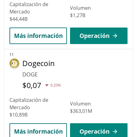
Capitalización de
Volumen
Mercado
$1,27B
$44,44B
Más información
Operación
11
Dogecoin
DOGE
$
0,07
0.20%
Capitalización de
Volumen
Mercado
$363,01M
$10,89B
Más información
Operación