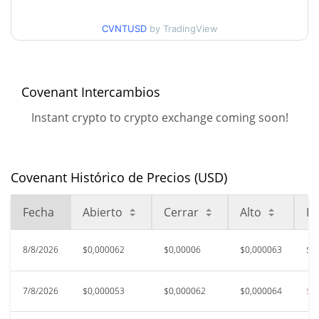
$0,000063947399
días
CVNTUSD
by TradingView
Mínimo/máximo en 90
$0,000052823277 /
$0,000063947399
días
Covenant Intercambios
Mínimo/máximo en 52
$0,000052823277 /
$0,000074074611
semanas
Instant crypto to crypto exchange coming soon!
$0,00029073
Máximo histórico
79.00%
jun. 26, 2026 (1 months ago)
Covenant Histórico de Precios (USD)
$0,00004378
All Time Low
39.44%
jun. 12, 2026 (1 months ago)
Fecha
Abierto
Cerrar
Alto
Ba
8/8/2026
$0,000062
$0,00006
$0,000063
$0
7/8/2026
$0,000053
$0,000062
$0,000064
$0