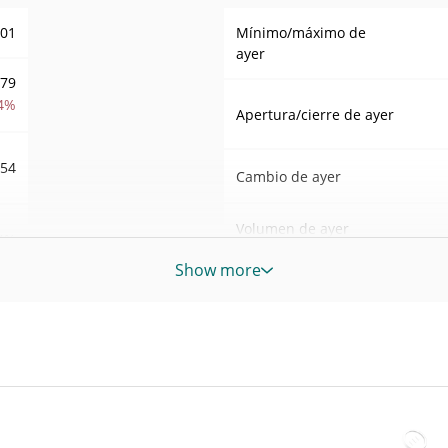
001
Mínimo/máximo de
ayer
,79
4%
Apertura/cierre de ayer
454
Cambio de ayer
Volumen de ayer
4%
Show more
Historial de precios de NotWi
95
Mínimo/máximo en 7
días
Mínimo/máximo en 30
NWG
días