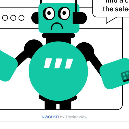
NWGUSD
by TradingView