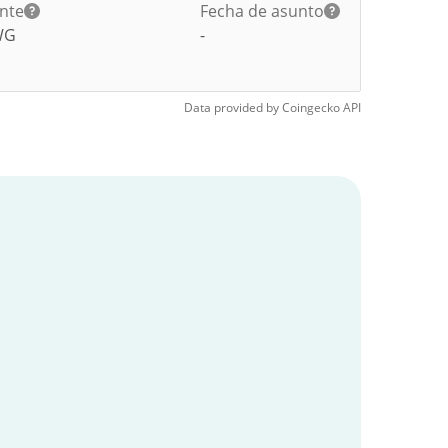
ante
Fecha de asunto
WG
-
Data provided by
Coingecko
API