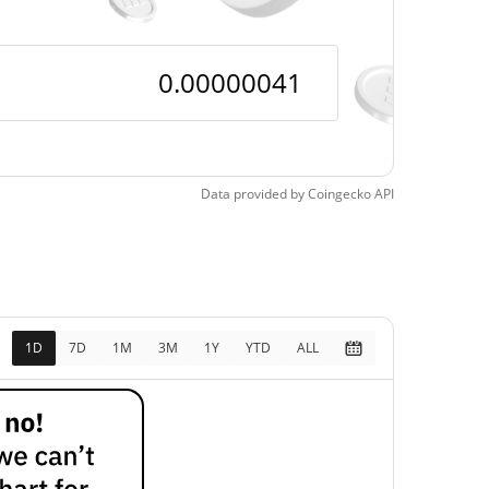
$<0.000001 /
$<0.000001
$<0.000001 /
$<0.000001
$0,00001397
Data provided by
Coingecko
API
97.09%
$<0.000001
39.54%
1D
7D
1M
3M
1Y
YTD
ALL