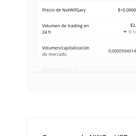
$<0.000
Precio de NotWifGary
$2
Volumen de trading en
0.1
24 h
Volumen/capitalización
0,000099401
de mercado
Dominancia en el
0,000001232165
mercado
#80
Rango en el mercado
Suministro de NotWifGary
69.000.000.000 
Suministro circulante