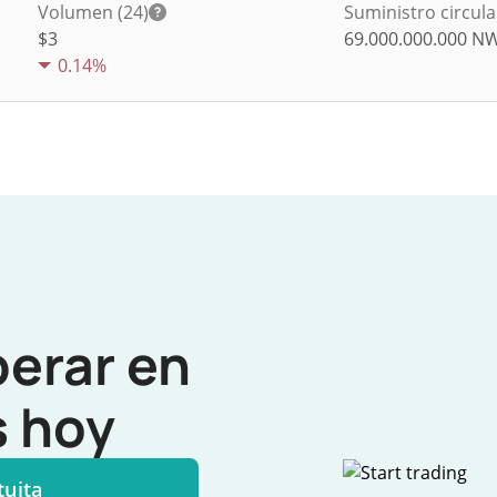
Volumen (24)
Suministro circul
$
3
69.000.000.000
N
0.14%
perar en
 hoy
tuita