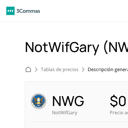
NotWifGary (N
Tablas de precios
Descripción gener
NWG
$
0
NotWifGary
Precio a