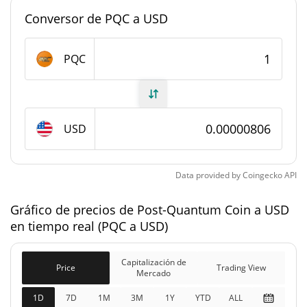
mercado
Conversor de PQC a USD
#10613
Rango en el mercado
PQC
Suministro de Post-Quantum Coin
999.316.301,988 PQC
Suministro circulante
USD
999.316.301,988 PQC
Suministro total
1.000.000.000 PQC
Suministro máximo
Data provided by
Coingecko
API
Gráfico de precios de Post-Quantum Coin a USD
Capitalización de mercado de Post-Quantum Coin
en tiempo real (PQC a USD)
$8054,77
Capitalización de
2.41%
Mercado
Capitalización de
Price
Trading View
Mercado
Capitalización de
1D
7D
1M
3M
1Y
YTD
ALL
$8054,77