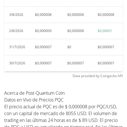
3/8/2026
$0,000008
$0,000008
$0,000008
$
2/8/2026
$0,000009
$0,000008
$0,00001
$
31/7/2026
$0,000007
$0
$0,000007
$
30/7/2026
$0,000007
$0,000007
$0,000007
$
Data provided by
Coingecko
API
Acerca de Post-Quantum Coin
Datos en Vivo de Precios PQC
El precio actual de PQC es de $ 0,000008 por PQC/USD,
con un capital de mercado de 8055 USD. El volumen de
trading en las últimas 24 horas es de $ 89 USD. El precio