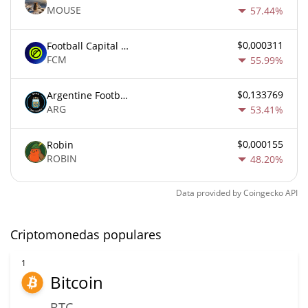
MOUSE
57.44%
$0,000311
Football Capital Markets
FCM
55.99%
$0,133769
Argentine Football Association Fan Token
ARG
53.41%
$0,000155
Robin
ROBIN
48.20%
Data provided by
Coingecko
API
Criptomonedas populares
1
Bitcoin
BTC