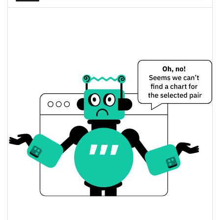
mercado
1.90%
completamente diluida
Precio de ayer de Post-Quantum Coin
$0,0000082091994 /
Mínimo/máximo de ayer
$0,0000082240615
$0,0000082240615 /
Apertura/cierre de ayer
$0,0000082091994
1.91%
Cambio de ayer
$12,403165
Volumen de ayer
Historial de precios de Post-Quantum Coin
$0,0000064706375 /
Mínimo/máximo en 7 días
$0,000010306951