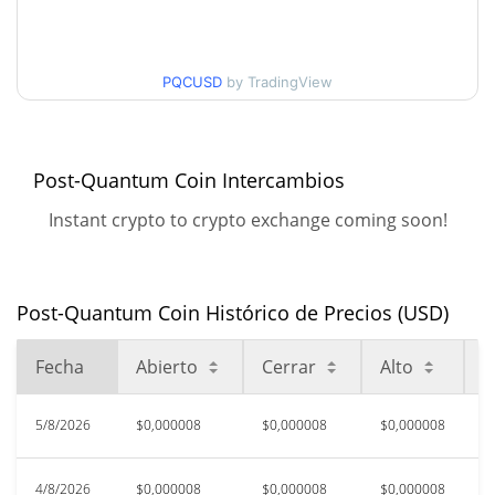
Mínimo/máximo en 30
$0,0000081846945 /
$0,0000083677894
días
PQCUSD
by TradingView
Mínimo/máximo en 90
$0,0000073409892 /
$0,000010306951
días
Post-Quantum Coin Intercambios
Mínimo/máximo en 52
$0,0000064706375 /
Instant crypto to crypto exchange coming soon!
$0,000010306951
semanas
$0,00008151
Máximo histórico
90.11%
abr. 1, 2026 (4 months ago)
Post-Quantum Coin Histórico de Precios (USD)
$0,00000526
All Time Low
Fecha
Abierto
Cerrar
Alto
B
53.24%
abr. 24, 2026 (3 months ago)
5/8/2026
$0,000008
$0,000008
$0,000008
$
4/8/2026
$0,000008
$0,000008
$0,000008
$