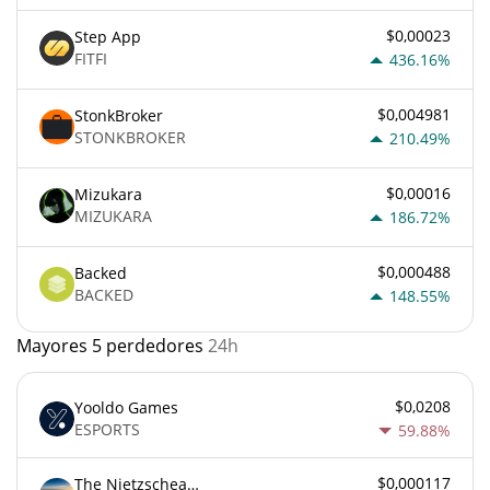
$0,00023
Step App
FITFI
436.16%
$0,004981
StonkBroker
STONKBROKER
210.49%
$0,00016
Mizukara
MIZUKARA
186.72%
$0,000488
Backed
BACKED
148.55%
Mayores 5 perdedores
24h
$0,0208
Yooldo Games
ESPORTS
59.88%
$0,000117
The Nietzschean Mouse