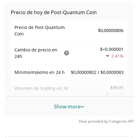
Precio de hoy de Post-Quantum Coin
Precio de Post-Quantum
$0,00000806
Coin
$<0.000001
Cambio de precio en
2.41%
24h
$0,00000802 / $0,0000083
Mínimo/máximo en 24 h
$89,05
Volumen de trading en
24
1.02%
h
Show more
Volumen/capitalización de
0,011055561
mercado
Data provided by
Coingecko
API
Dominancia en el
<0.000001%