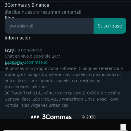
3Commas y Binance
Otra documentación
Breakout Trading
¡Reciba nuestro resumen semanal!
legal
Blog
Suscríbase
Centro de
información
Servicio de soporte
FAQ
Chat en vivo disponible 24/7
support@3commas.io
Reseñas
3Commas solo proporciona software. Cualquier referencia a
trading, exchange, transferencias o servicios de monederos,
entre otros, corresponde a servicios ofrecidos por
proveedores externos.
3C Trade Tech Ltd., número de registro 2164568, dirección:
Geneva Place, 2do Piso, #333 Waterfront Drive, Road Town,
Tortola, Islas Vírgenes Británicas
©
2026