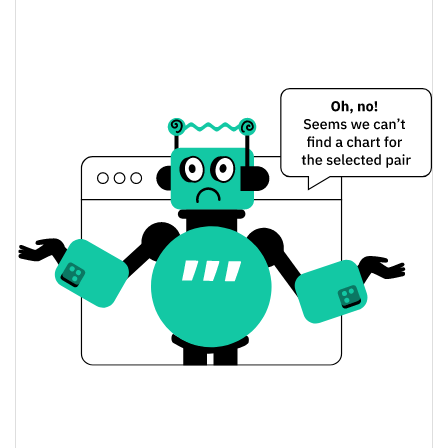
Precio de ayer de sa1t
$0,0000078528367 /
Mínimo/máximo de ayer
$0,0000078601587
$0,0000078528367 /
Apertura/cierre de ayer
$0,0000078601587
3.65%
Cambio de ayer
$34,911697
Volumen de ayer
Historial de precios de sa1t
$0,0000073995043 /
Mínimo/máximo en 7 días
$0,000012906593