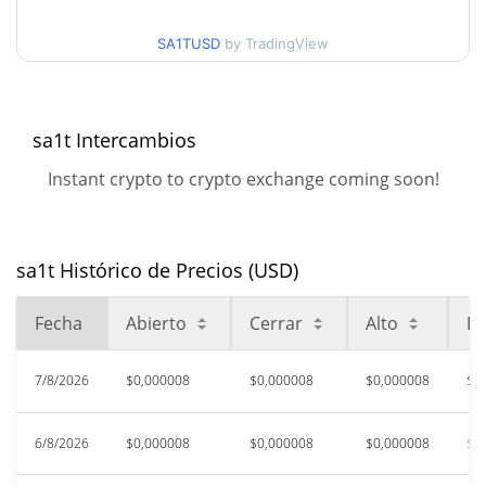
Mínimo/máximo en 30
$0,0000078326988 /
$0,0000081590396
días
SA1TUSD
by TradingView
Mínimo/máximo en 90
$0,0000077984718 /
$0,0000097286886
días
sa1t Intercambios
Mínimo/máximo en 52
$0,0000077984718 /
Instant crypto to crypto exchange coming soon!
$0,000012906593
semanas
$0,00158094
Máximo histórico
99.52%
jun. 14, 2026 (1 months ago)
sa1t Histórico de Precios (USD)
$0,00000689
All Time Low
Fecha
Abierto
Cerrar
Alto
Ba
9.82%
jul. 13, 2026 (25 days ago)
7/8/2026
$0,000008
$0,000008
$0,000008
$0
6/8/2026
$0,000008
$0,000008
$0,000008
$0