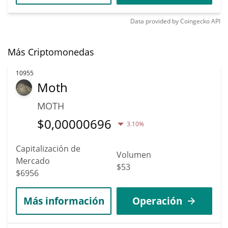
Data provided by
Coingecko
API
Más Criptomonedas
10955
Moth
MOTH
$
0,00000696
3.10%
Capitalización de
Volumen
Mercado
$53
$6956
Más información
Operación