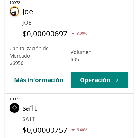
10972
Joe
JOE
$
0,00000697
3.90%
Capitalización de
Volumen
Mercado
$35
$6956
Más información
Operación
10973
sa1t
SA1T
$
0,00000757
6.40%