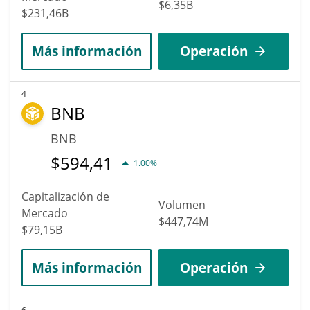
$6,35B
$231,46B
Más información
Operación
4
BNB
BNB
$
594,41
1.00%
Capitalización de
Volumen
Mercado
$447,74M
$79,15B
Más información
Operación