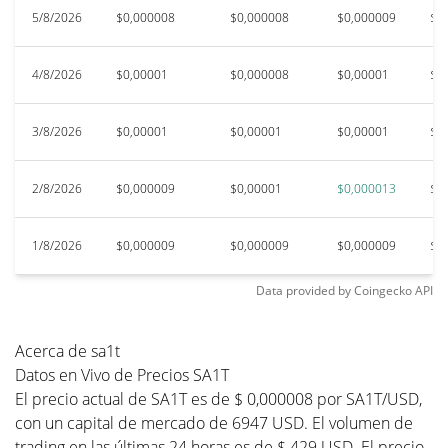
5/8/2026
$0,000008
$0,000008
$0,000009
$0
4/8/2026
$0,00001
$0,000008
$0,00001
$0
3/8/2026
$0,00001
$0,00001
$0,00001
$0
2/8/2026
$0,000009
$0,00001
$0,000013
$0
1/8/2026
$0,000009
$0,000009
$0,000009
$0
Data provided by
Coingecko
API
Acerca de sa1t
Datos en Vivo de Precios SA1T
El precio actual de SA1T es de $ 0,000008 por SA1T/USD,
con un capital de mercado de 6947 USD. El volumen de
trading en las últimas 24 horas es de $ 429 USD. El precio