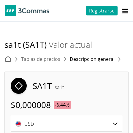
Registrarse
sa1t (SA1T)
Valor actual
Tablas de precios
Descripción general
E
SA1T
sa1t
$
0,000008
-6.44%
USD