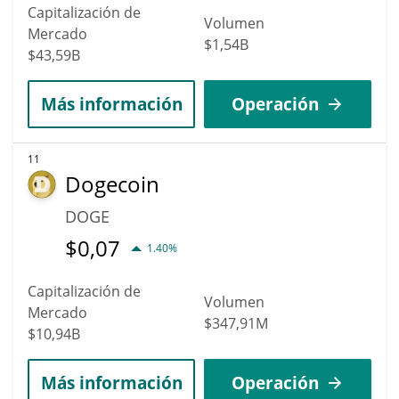
Capitalización de
Volumen
Mercado
$1,54B
$43,59B
Más información
Operación
11
Dogecoin
DOGE
$
0,07
1.40%
Capitalización de
Volumen
Mercado
$347,91M
$10,94B
Más información
Operación