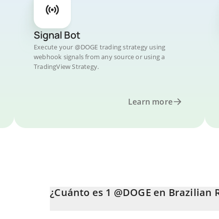
Signal Bot
Execute your @DOGE trading strategy using
webhook signals from any source or using a
TradingView Strategy.
Learn more
¿Cuánto es 1 @DOGE en Brazilian 
El precio de @DOGE en BRL cambia constantemente.