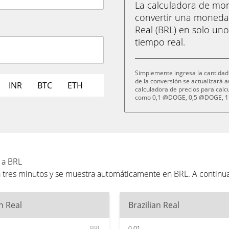
La calculadora de m
convertir una moned
Real (BRL) en solo uno
tiempo real.
Simplemente ingresa la cantidad
de la conversión se actualizará
INR
BTC
ETH
calculadora de precios para cal
como 0,1 @DOGE, 0,5 @DOGE, 1
 a BRL
tres minutos y se muestra automáticamente en BRL. A continu
an Real
Brazilian Real
BRL
0.01