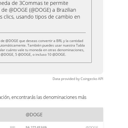
oneda de 3Commas te permite
a de @DOGE (@DOGE) a Brazilian
s clics, usando tipos de cambio en
 de @DOGE que deseas convertir a BRL y la cantidad
 automáticamente. También puedes usar nuestra Tabla
cular cuánto vale tu moneda en otras denominaciones,
 @DOGE, 5 @DOGE, o incluso 10 @DOGE.
Data provided by
Coingecko
API
ación, encontrarás las denominaciones más
@DOGE
BRL
56.27145349
@DOGE