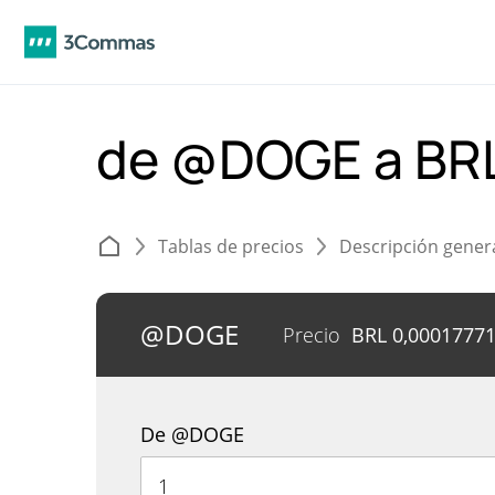
de @DOGE a BR
Tablas de precios
Descripción gener
@DOGE
Precio
BRL
0,0001777
De @DOGE