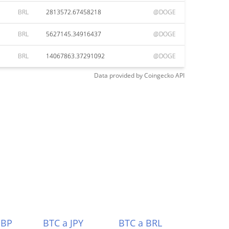
BRL
2813572.67458218
@DOGE
BRL
5627145.34916437
@DOGE
BRL
14067863.37291092
@DOGE
Data provided by
Coingecko
API
GBP
BTC a JPY
BTC a BRL