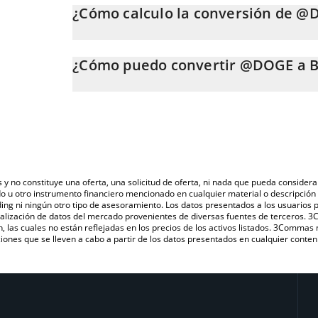
¿Cómo calculo la conversión de @
En este momento, 1 @DOGE equivale a 0.00017771 
La calculadora de @DOGE de 3Commas te permite calc
@DOGE a BRL. Solo necesitas ingresar la cantidad de
¿Cómo puedo convertir @DOGE a 
convertirá automáticamente a Brazilian Real (BRL).
La forma más común de convertir @DOGE a BRL es a 
También puedes utilizar nuestra tabla de precios de 
una plataforma de intercambio P2P (persona a persona
último precio de @DOGE en las principales monedas f
s y no constituye una oferta, una solicitud de oferta, ni nada que pueda consi
do u otro instrumento financiero mencionado en cualquier material o descripci
ing ni ningún otro tipo de asesoramiento. Los datos presentados a los usuarios
isualización de datos del mercado provenientes de diversas fuentes de terceros.
n, las cuales no están reflejadas en los precios de los activos listados. 3Commas
ones que se lleven a cabo a partir de los datos presentados en cualquier conten