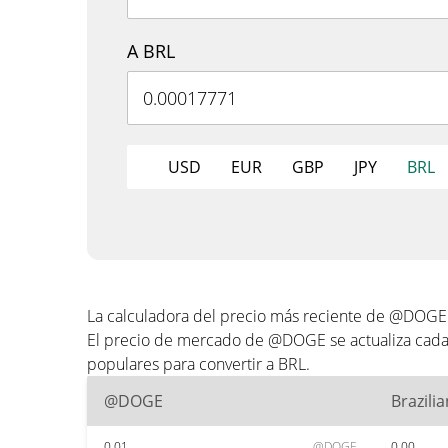
A BRL
USD
EUR
GBP
JPY
BRL
La calculadora del precio más reciente de @DOGE
El precio de mercado de @DOGE se actualiza cada 
populares para convertir a BRL.
@DOGE
Brazili
0.01
@DOGE
0.00