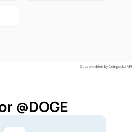
Data provided by
Coingecko
API
 for @DOGE