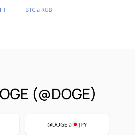
CHF
BTC a RUB
@DOGE (@DOGE)
@DOGE a
JPY