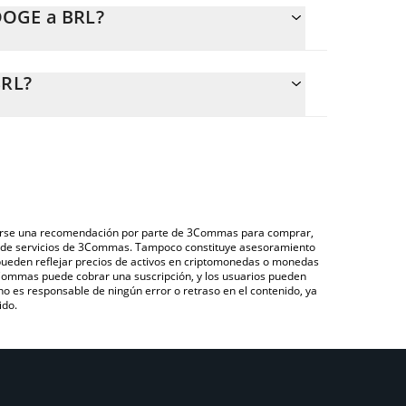
DOGE a BRL?
BRL.
ular fácilmente el precio de conversión de
 @DOGE en el campo correspondiente, y el valor se
BRL?
través de un mercado bursátil de criptomonedas o
@DOGE que se encuentra arriba para verificar el
), como LocalBitcoins, entre otras.
iduciarias y criptomonedas.
derarse una recomendación por parte de 3Commas para comprar,
ón de servicios de 3Commas. Tampoco constituye asesoramiento
 pueden reflejar precios de activos en criptomonedas o monedas
 3Commas puede cobrar una suscripción, y los usuarios pueden
 no es responsable de ningún error o retraso en el contenido, ya
ido.