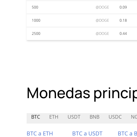
500
@DOGE
0.09
1000
@DOGE
0.18
2500
@DOGE
0.44
Monedas princi
BTC
ETH
USDT
BNB
USDC
N
BTC a ETH
BTC a USDT
BTC a 