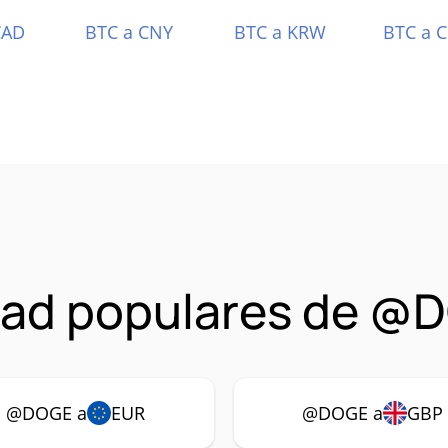
CAD
BTC a CNY
BTC a KRW
BTC a 
dad populares de 
@DOGE a
EUR
@DOGE a
GBP