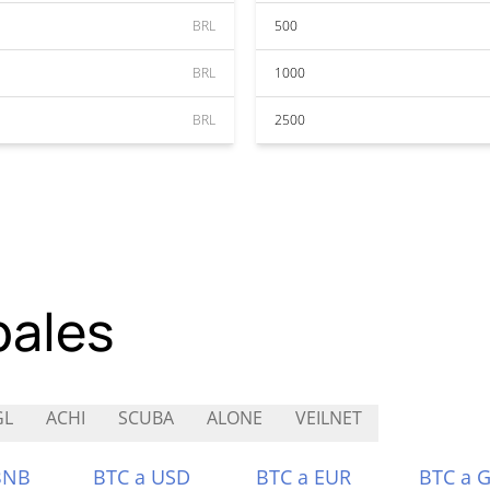
BRL
500
BRL
1000
BRL
2500
pales
GL
ACHI
SCUBA
ALONE
VEILNET
BNB
BTC a USD
BTC a EUR
BTC a 