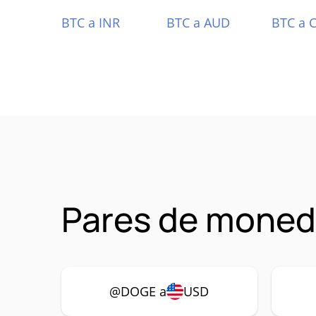
BTC a INR
BTC a AUD
BTC a 
Pares de mone
@DOGE a
USD