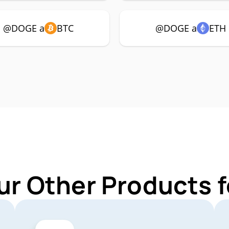
@DOGE a
BTC
@DOGE a
ETH
ur Other Products