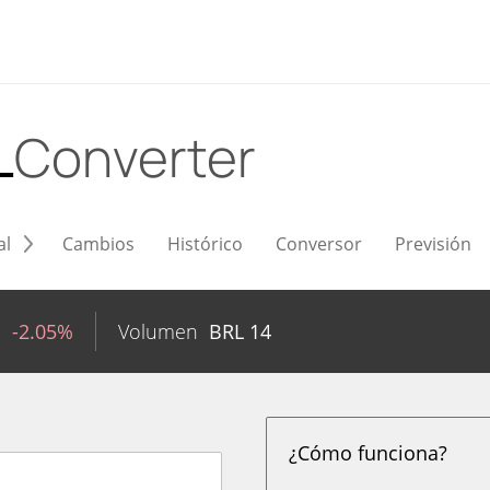
L
Converter
al
Cambios
Histórico
Conversor
Previsión
1
-2.05%
Volumen
BRL
14
¿Cómo funciona?