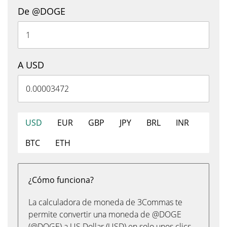
De @DOGE
A USD
USD
EUR
GBP
JPY
BRL
INR
BTC
ETH
¿Cómo funciona?
La calculadora de moneda de 3Commas te
permite convertir una moneda de @DOGE
(@DOGE) a US Dollar (USD) en solo unos clics,