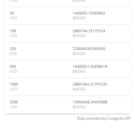
USD
@DOGE
50
1440092.16589862
USD
@DOGE
100
2880184.33179724
USD
@DOGE
250
7200460.82949309
USD
@DOGE
500
14400921.65898618
USD
@DOGE
1000
28801843.31797235
USD
@DOGE
2500
72004608.29493088
USD
@DOGE
Data provided by
Coingecko
API