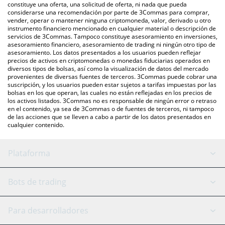
otras.
También puedes utilizar nuestra tabla de precios de @DOGE
constituye una oferta, una solicitud de oferta, ni nada que pueda
considerarse una recomendación por parte de 3Commas para comprar,
que se encuentra arriba para verificar el último precio de
vender, operar o mantener ninguna criptomoneda, valor, derivado u otro
@DOGE en las principales monedas fiduciarias y criptomonedas.
instrumento financiero mencionado en cualquier material o descripción de
servicios de 3Commas. Tampoco constituye asesoramiento en inversiones,
asesoramiento financiero, asesoramiento de trading ni ningún otro tipo de
asesoramiento. Los datos presentados a los usuarios pueden reflejar
precios de activos en criptomonedas o monedas fiduciarias operados en
diversos tipos de bolsas, así como la visualización de datos del mercado
provenientes de diversas fuentes de terceros. 3Commas puede cobrar una
suscripción, y los usuarios pueden estar sujetos a tarifas impuestas por las
bolsas en los que operan, las cuales no están reflejadas en los precios de
los activos listados. 3Commas no es responsable de ningún error o retraso
en el contenido, ya sea de 3Commas o de fuentes de terceros, ni tampoco
de las acciones que se lleven a cabo a partir de los datos presentados en
cualquier contenido.
Plataforma
Bot GRID
Estado del sistema
Bots de trading
Bot DCA
Backtesting
Binance
BitMEX
Para desarrolladores