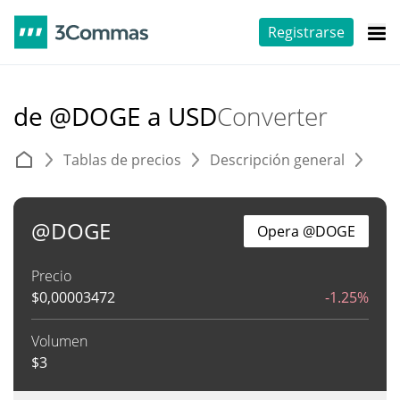
Registrarse
de @DOGE a USD
Converter
Tablas de precios
Descripción general
C
@DOGE
Opera @DOGE
Precio
$
0,00003472
-1.25%
Volumen
$
3