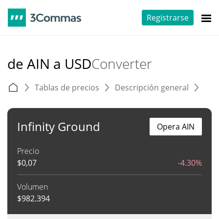
Registrarse
de AIN a USD
Converter
Tablas de precios
Descripción general
C
Infinity Ground
Opera AIN
Precio
$
0,07
-4.30%
Volumen
$
982.394