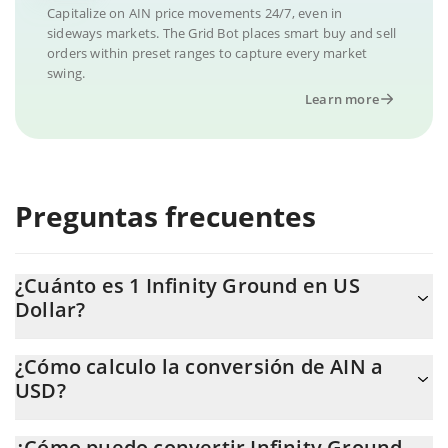
Capitalize on AIN price movements 24/7, even in
sideways markets. The Grid Bot places smart buy and sell
orders within preset ranges to capture every market
swing.
Learn more
Preguntas frecuentes
¿Cuánto es 1 Infinity Ground en US
Dollar?
El precio de Infinity Ground en USD cambia constantemente.
¿Cómo calculo la conversión de AIN a
USD?
En este momento, 1 Infinity Ground equivale a 0.072445 USD.
La calculadora de Infinity Ground de 3Commas te permite
¿Cómo puedo convertir Infinity Ground