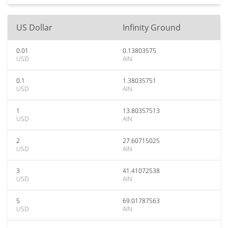
US Dollar
Infinity Ground
0.01
0.13803575
USD
AIN
0.1
1.38035751
USD
AIN
1
13.80357513
USD
AIN
2
27.60715025
USD
AIN
3
41.41072538
USD
AIN
5
69.01787563
USD
AIN