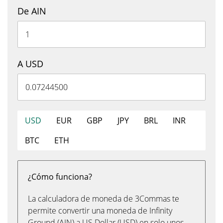
De AIN
A USD
USD
EUR
GBP
JPY
BRL
INR
BTC
ETH
¿Cómo funciona?
La calculadora de moneda de 3Commas te
permite convertir una moneda de Infinity
Ground (AIN) a US Dollar (USD) en solo unos