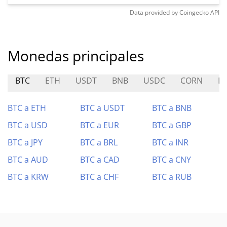
Data provided by
Coingecko
API
Monedas principales
BTC
ETH
USDT
BNB
USDC
CORN
D
BTC a ETH
BTC a USDT
BTC a BNB
BTC a USD
BTC a EUR
BTC a GBP
BTC a JPY
BTC a BRL
BTC a INR
BTC a AUD
BTC a CAD
BTC a CNY
BTC a KRW
BTC a CHF
BTC a RUB