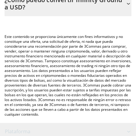
calcular fácilmente el precio de conversión de AIN a USD. Solo
a USD?
necesitas ingresar la cantidad de Infinity Ground en el campo
correspondiente, y el valor se convertirá automáticamente a US
La forma más común de convertir AIN a USD es a través de un
Dollar (USD).
mercado bursátil de criptomonedas o una plataforma de
intercambio P2P (persona a persona), como LocalBitcoins, entre
También puedes utilizar nuestra tabla de precios de Infinity
Este contenido se proporciona únicamente con fines informativos y no
otras.
Ground que se encuentra arriba para verificar el último precio de
constituye una oferta, una solicitud de oferta, ni nada que pueda
considerarse una recomendación por parte de 3Commas para comprar,
Infinity Ground en las principales monedas fiduciarias y
vender, operar o mantener ninguna criptomoneda, valor, derivado u otro
criptomonedas.
instrumento financiero mencionado en cualquier material o descripción de
servicios de 3Commas. Tampoco constituye asesoramiento en inversiones,
asesoramiento financiero, asesoramiento de trading ni ningún otro tipo de
asesoramiento. Los datos presentados a los usuarios pueden reflejar
precios de activos en criptomonedas o monedas fiduciarias operados en
diversos tipos de bolsas, así como la visualización de datos del mercado
provenientes de diversas fuentes de terceros. 3Commas puede cobrar una
suscripción, y los usuarios pueden estar sujetos a tarifas impuestas por las
bolsas en los que operan, las cuales no están reflejadas en los precios de
los activos listados. 3Commas no es responsable de ningún error o retraso
en el contenido, ya sea de 3Commas o de fuentes de terceros, ni tampoco
de las acciones que se lleven a cabo a partir de los datos presentados en
cualquier contenido.
Plataforma