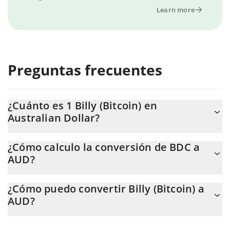
Learn more
Preguntas frecuentes
¿Cuánto es 1 Billy (Bitcoin) en
Australian Dollar?
El precio de Billy (Bitcoin) en AUD cambia constantemente.
¿Cómo calculo la conversión de BDC a
AUD?
En este momento, 1 Billy (Bitcoin) equivale a 0.00143637 AUD.
La calculadora de Billy (Bitcoin) de 3Commas te permite calcular
¿Cómo puedo convertir Billy (Bitcoin) a
fácilmente el precio de conversión de BDC a AUD. Solo
AUD?
necesitas ingresar la cantidad de Billy (Bitcoin) en el campo
correspondiente, y el valor se convertirá automáticamente a
La forma más común de convertir BDC a AUD es a través de un
Australian Dollar (AUD).