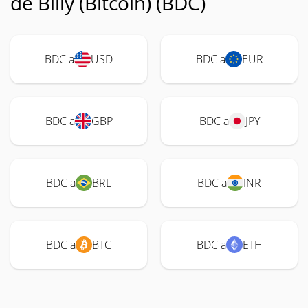
de Billy (Bitcoin) (BDC)
BDC a
USD
BDC a
EUR
BDC a
GBP
BDC a
JPY
BDC a
BRL
BDC a
INR
BDC a
BTC
BDC a
ETH