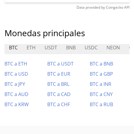
Data provided by
Coingecko
API
Monedas principales
BTC
ETH
USDT
BNB
USDC
NEON
G
BTC a ETH
BTC a USDT
BTC a BNB
BTC a USD
BTC a EUR
BTC a GBP
BTC a JPY
BTC a BRL
BTC a INR
BTC a AUD
BTC a CAD
BTC a CNY
BTC a KRW
BTC a CHF
BTC a RUB