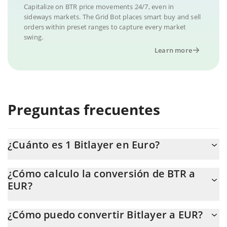
Capitalize on BTR price movements 24/7, even in
sideways markets. The Grid Bot places smart buy and sell
orders within preset ranges to capture every market
swing.
Learn more
Preguntas frecuentes
¿Cuánto es 1 Bitlayer en Euro?
El precio de Bitlayer en EUR cambia constantemente.
¿Cómo calculo la conversión de BTR a
EUR?
En este momento, 1 Bitlayer equivale a 0.01815706 EUR.
La calculadora de Bitlayer de 3Commas te permite calcular
¿Cómo puedo convertir Bitlayer a EUR?
fácilmente el precio de conversión de BTR a EUR. Solo necesitas