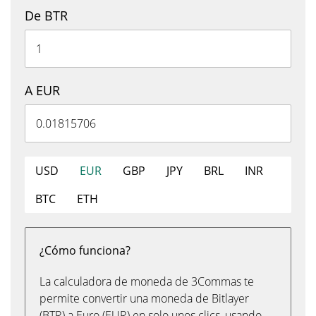
De BTR
A EUR
USD
EUR
GBP
JPY
BRL
INR
BTC
ETH
¿Cómo funciona?
La calculadora de moneda de 3Commas te
permite convertir una moneda de Bitlayer
(BTR) a Euro (EUR) en solo unos clics, usando