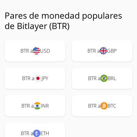
Pares de monedad populares
de Bitlayer (BTR)
BTR a
USD
BTR a
GBP
BTR a
JPY
BTR a
BRL
BTR a
INR
BTR a
BTC
BTR a
ETH