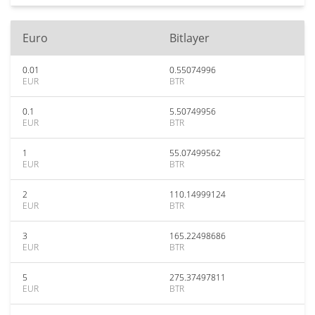
Euro
Bitlayer
0.01
0.55074996
EUR
BTR
0.1
5.50749956
EUR
BTR
1
55.07499562
EUR
BTR
2
110.14999124
EUR
BTR
3
165.22498686
EUR
BTR
5
275.37497811
EUR
BTR