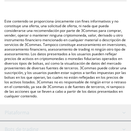
ingresar la cantidad de Bitlayer en el campo correspondiente, y
La forma más común de convertir BTR a EUR es a través de un
el valor se convertirá automáticamente a Euro (EUR).
mercado bursátil de criptomonedas o una plataforma de
intercambio P2P (persona a persona), como LocalBitcoins, entre
También puedes utilizar nuestra tabla de precios de Bitlayer que
Este contenido se proporciona únicamente con fines informativos y no
otras.
se encuentra arriba para verificar el último precio de Bitlayer en
constituye una oferta, una solicitud de oferta, ni nada que pueda
considerarse una recomendación por parte de 3Commas para comprar,
las principales monedas fiduciarias y criptomonedas.
vender, operar o mantener ninguna criptomoneda, valor, derivado u otro
instrumento financiero mencionado en cualquier material o descripción de
servicios de 3Commas. Tampoco constituye asesoramiento en inversiones,
asesoramiento financiero, asesoramiento de trading ni ningún otro tipo de
asesoramiento. Los datos presentados a los usuarios pueden reflejar
precios de activos en criptomonedas o monedas fiduciarias operados en
diversos tipos de bolsas, así como la visualización de datos del mercado
provenientes de diversas fuentes de terceros. 3Commas puede cobrar una
suscripción, y los usuarios pueden estar sujetos a tarifas impuestas por las
bolsas en los que operan, las cuales no están reflejadas en los precios de
los activos listados. 3Commas no es responsable de ningún error o retraso
en el contenido, ya sea de 3Commas o de fuentes de terceros, ni tampoco
de las acciones que se lleven a cabo a partir de los datos presentados en
cualquier contenido.
Plataforma
Bot GRID
Estado del sistema
Bots de trading