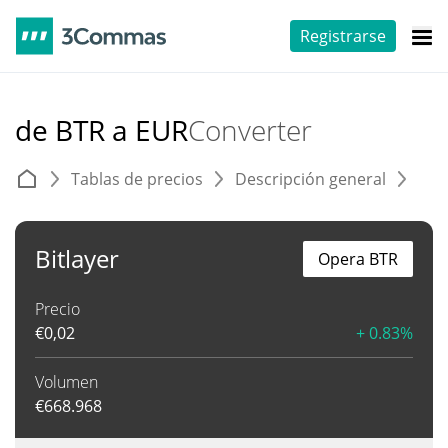
Registrarse
de BTR a EUR
Converter
Tablas de precios
Descripción general
C
Bitlayer
Opera BTR
Precio
€
0,02
+ 0.83%
Volumen
€
668.968