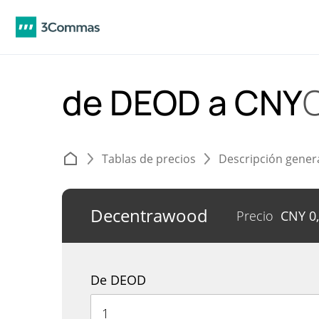
de DEOD a CNY
Tablas de precios
Descripción gener
Decentrawood
Precio
CNY
0
De DEOD