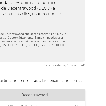
oneda de 3Commas te permite
a de Decentrawood (DEOD) a
 solo unos clics, usando tipos de
.
 de Decentrawood que deseas convertir a CNY y la
tualizará automáticamente. También puedes usar
cios para calcular cuánto vale tu moneda en otras
 0,5 DEOD, 1 DEOD, 5 DEOD, o incluso 10 DEOD.
Data provided by
Coingecko
API
ontinuación, encontrarás las denominaciones más
Decentrawood
CNY
0.06523157
DEOD