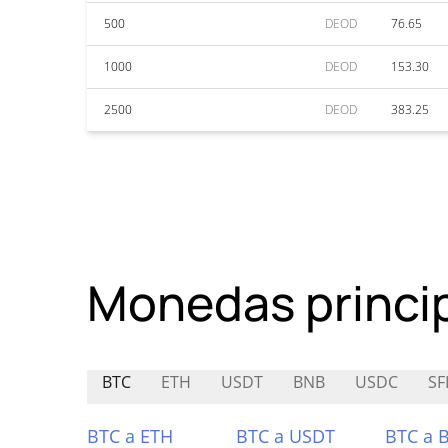
500
DEOD
76.65
1000
DEOD
153.30
2500
DEOD
383.25
Monedas princi
BTC
ETH
USDT
BNB
USDC
SF
BTC a ETH
BTC a USDT
BTC a 