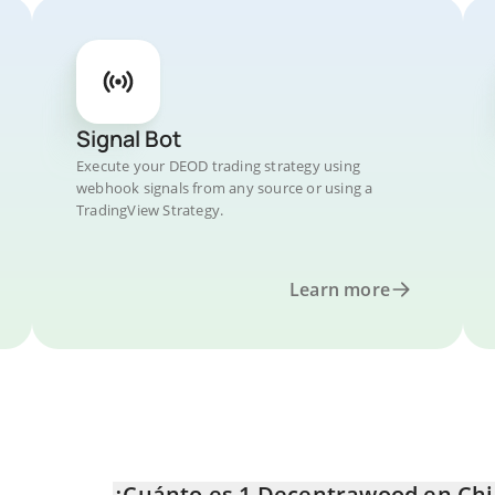
Signal Bot
Execute your DEOD trading strategy using
webhook signals from any source or using a
TradingView Strategy.
Learn more
¿Cuánto es 1 Decentrawood en Ch