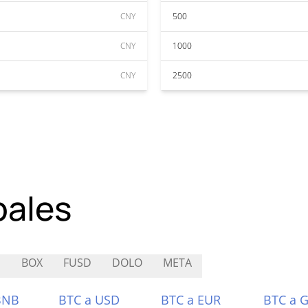
CNY
500
CNY
1000
CNY
2500
pales
I
BOX
FUSD
DOLO
META
BNB
BTC a USD
BTC a EUR
BTC a 