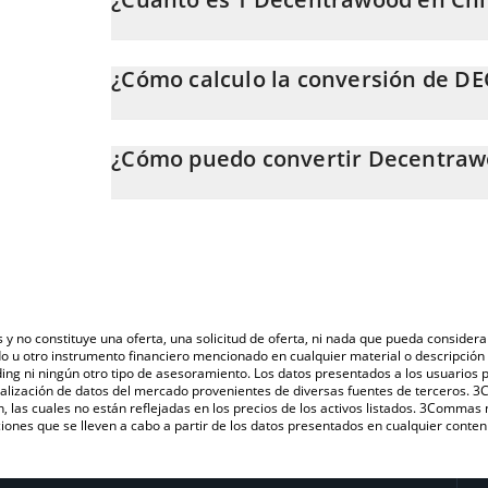
El precio de Decentrawood en CNY cambia constant
¿Cómo calculo la conversión de D
En este momento, 1 Decentrawood equivale a 0.1533
La calculadora de Decentrawood de 3Commas te permit
DEOD a CNY. Solo necesitas ingresar la cantidad de 
¿Cómo puedo convertir Decentraw
valor se convertirá automáticamente a Chinese Yuan 
La forma más común de convertir DEOD a CNY es a t
También puedes utilizar nuestra tabla de precios de 
una plataforma de intercambio P2P (persona a persona
el último precio de Decentrawood en las principales 
s y no constituye una oferta, una solicitud de oferta, ni nada que pueda consi
do u otro instrumento financiero mencionado en cualquier material o descripci
ing ni ningún otro tipo de asesoramiento. Los datos presentados a los usuarios
isualización de datos del mercado provenientes de diversas fuentes de terceros.
n, las cuales no están reflejadas en los precios de los activos listados. 3Commas
ones que se lleven a cabo a partir de los datos presentados en cualquier conten