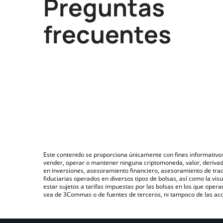
Preguntas
frecuentes
Este contenido se proporciona únicamente con fines informativo
vender, operar o mantener ninguna criptomoneda, valor, deriva
en inversiones, asesoramiento financiero, asesoramiento de trad
fiduciarias operados en diversos tipos de bolsas, así como la v
estar sujetos a tarifas impuestas por las bolsas en los que opera
sea de 3Commas o de fuentes de terceros, ni tampoco de las acci