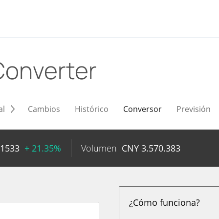
Converter
al
Cambios
Histórico
Conversor
Previsión
,1533
+ 21.35%
Volumen
CNY
3.570.383
¿Cómo funciona?