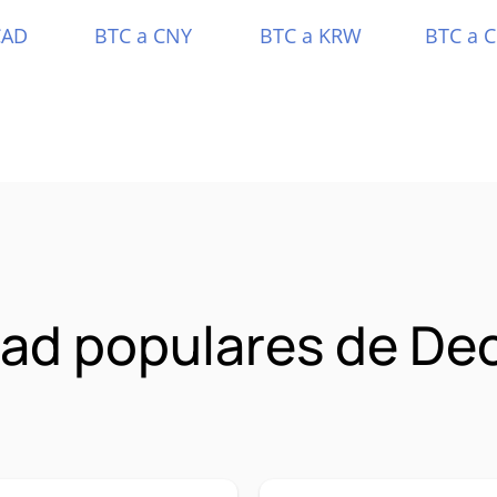
CAD
BTC a CNY
BTC a KRW
BTC a 
ad populares de De