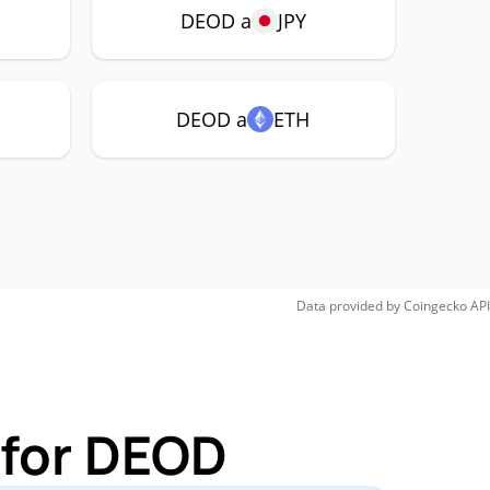
DEOD a
JPY
DEOD a
ETH
Data provided by
Coingecko
API
 for DEOD