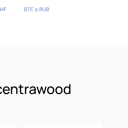
CHF
BTC a RUB
centrawood