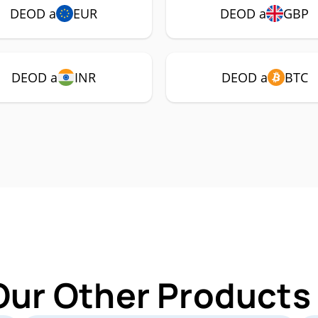
DEOD a
EUR
DEOD a
GBP
DEOD a
INR
DEOD a
BTC
Our Other Products