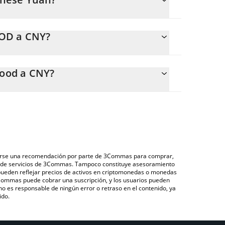
emente.
EOD a CNY?
 CNY.
e calcular fácilmente el precio de conversión de
Decentrawood en el campo correspondiente, y el
ood a CNY?
(CNY).
ravés de un mercado bursátil de criptomonedas o
Decentrawood que se encuentra arriba para verificar
), como LocalBitcoins, entre otras.
monedas fiduciarias y criptomonedas.
derarse una recomendación por parte de 3Commas para comprar,
ón de servicios de 3Commas. Tampoco constituye asesoramiento
 pueden reflejar precios de activos en criptomonedas o monedas
 3Commas puede cobrar una suscripción, y los usuarios pueden
 no es responsable de ningún error o retraso en el contenido, ya
ido.