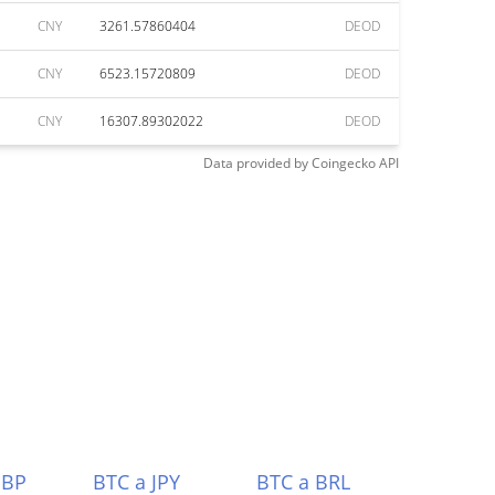
CNY
3261.57860404
DEOD
CNY
6523.15720809
DEOD
CNY
16307.89302022
DEOD
Data provided by
Coingecko
API
GBP
BTC a JPY
BTC a BRL