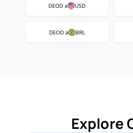
DEOD a
USD
DEOD a
BRL
Explore 