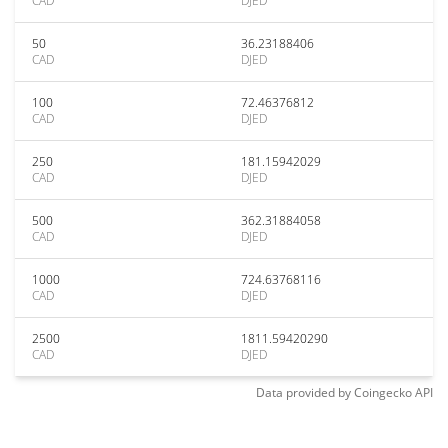
CAD
DJED
50
36.23188406
CAD
DJED
100
72.46376812
CAD
DJED
250
181.15942029
CAD
DJED
500
362.31884058
CAD
DJED
1000
724.63768116
CAD
DJED
2500
1811.59420290
CAD
DJED
Data provided by
Coingecko
API