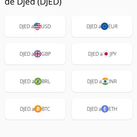
de Djed (DJED)
DJED a
USD
DJED a
EUR
DJED a
GBP
DJED a
JPY
DJED a
BRL
DJED a
INR
DJED a
BTC
DJED a
ETH