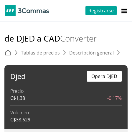
Registrarse
de DJED a CAD
Converter
Tablas de precios
Descripción general
C
Djed
Opera DJED
Precio
C$
1,38
-0.17%
Volumen
C$
38.629