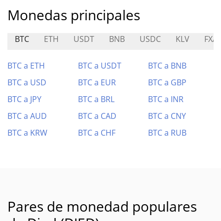
Monedas principales
BTC
ETH
USDT
BNB
USDC
KLV
FXA
BTC a ETH
BTC a USDT
BTC a BNB
BTC a USD
BTC a EUR
BTC a GBP
BTC a JPY
BTC a BRL
BTC a INR
BTC a AUD
BTC a CAD
BTC a CNY
BTC a KRW
BTC a CHF
BTC a RUB
Pares de monedad populares