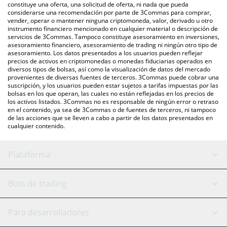
otras.
También puedes utilizar nuestra tabla de precios de Djed que se
constituye una oferta, una solicitud de oferta, ni nada que pueda
considerarse una recomendación por parte de 3Commas para comprar,
encuentra arriba para verificar el último precio de Djed en las
vender, operar o mantener ninguna criptomoneda, valor, derivado u otro
principales monedas fiduciarias y criptomonedas.
instrumento financiero mencionado en cualquier material o descripción de
servicios de 3Commas. Tampoco constituye asesoramiento en inversiones,
asesoramiento financiero, asesoramiento de trading ni ningún otro tipo de
asesoramiento. Los datos presentados a los usuarios pueden reflejar
precios de activos en criptomonedas o monedas fiduciarias operados en
diversos tipos de bolsas, así como la visualización de datos del mercado
provenientes de diversas fuentes de terceros. 3Commas puede cobrar una
suscripción, y los usuarios pueden estar sujetos a tarifas impuestas por las
bolsas en los que operan, las cuales no están reflejadas en los precios de
los activos listados. 3Commas no es responsable de ningún error o retraso
en el contenido, ya sea de 3Commas o de fuentes de terceros, ni tampoco
de las acciones que se lleven a cabo a partir de los datos presentados en
cualquier contenido.
Plataforma
Bot GRID
Estado del sistema
Bots de trading
Bot DCA
Backtesting
Binance
BitMEX
Para desarrolladores