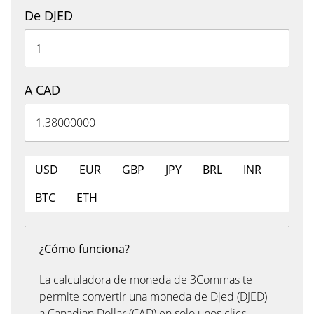
De DJED
A CAD
USD
EUR
GBP
JPY
BRL
INR
BTC
ETH
¿Cómo funciona?
La calculadora de moneda de 3Commas te
permite convertir una moneda de Djed (DJED)
a Canadian Dollar (CAD) en solo unos clics,