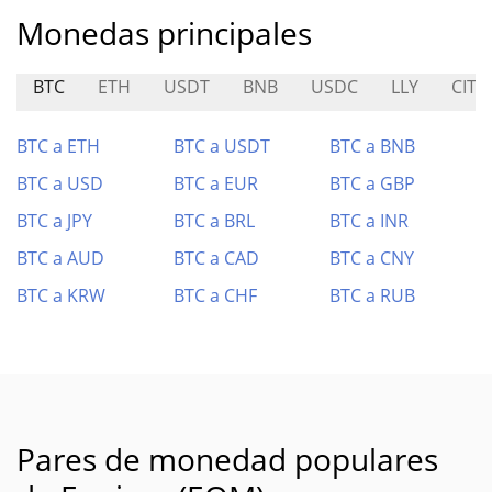
Monedas principales
BTC
ETH
USDT
BNB
USDC
LLY
CITY
BTC a ETH
BTC a USDT
BTC a BNB
BTC a USD
BTC a EUR
BTC a GBP
BTC a JPY
BTC a BRL
BTC a INR
BTC a AUD
BTC a CAD
BTC a CNY
BTC a KRW
BTC a CHF
BTC a RUB
Pares de monedad populares