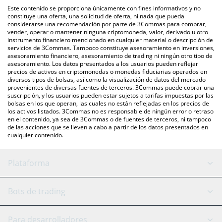
intercambio P2P (persona a persona), como LocalBitcoins, entre
Este contenido se proporciona únicamente con fines informativos y no
otras.
También puedes utilizar nuestra tabla de precios de Equium que
constituye una oferta, una solicitud de oferta, ni nada que pueda
considerarse una recomendación por parte de 3Commas para comprar,
se encuentra arriba para verificar el último precio de Equium en
vender, operar o mantener ninguna criptomoneda, valor, derivado u otro
las principales monedas fiduciarias y criptomonedas.
instrumento financiero mencionado en cualquier material o descripción de
servicios de 3Commas. Tampoco constituye asesoramiento en inversiones,
asesoramiento financiero, asesoramiento de trading ni ningún otro tipo de
asesoramiento. Los datos presentados a los usuarios pueden reflejar
precios de activos en criptomonedas o monedas fiduciarias operados en
diversos tipos de bolsas, así como la visualización de datos del mercado
provenientes de diversas fuentes de terceros. 3Commas puede cobrar una
suscripción, y los usuarios pueden estar sujetos a tarifas impuestas por las
bolsas en los que operan, las cuales no están reflejadas en los precios de
los activos listados. 3Commas no es responsable de ningún error o retraso
en el contenido, ya sea de 3Commas o de fuentes de terceros, ni tampoco
de las acciones que se lleven a cabo a partir de los datos presentados en
cualquier contenido.
Plataforma
Bot GRID
Estado del sistema
Bots de trading
Bot DCA
Backtesting
Binance
BitMEX
Para desarrolladores