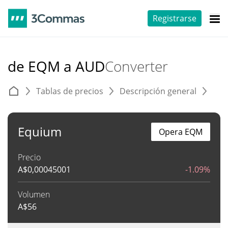
Registrarse
de EQM a AUD
Converter
Tablas de precios
Descripción general
C
Equium
Opera EQM
Precio
A$
0,00045001
-1.09%
Volumen
A$
56