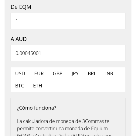
De EQM
A AUD
USD
EUR
GBP
JPY
BRL
INR
BTC
ETH
¿Cómo funciona?
La calculadora de moneda de 3Commas te
permite convertir una moneda de Equium
(EQM) a Australian Dollar (AUD) en solo unos