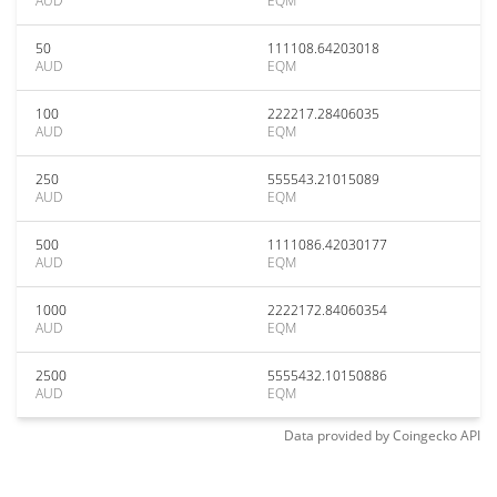
AUD
EQM
50
111108.64203018
AUD
EQM
100
222217.28406035
AUD
EQM
250
555543.21015089
AUD
EQM
500
1111086.42030177
AUD
EQM
1000
2222172.84060354
AUD
EQM
2500
5555432.10150886
AUD
EQM
Data provided by
Coingecko
API