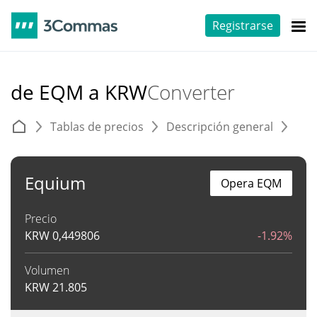
Registrarse
de EQM a KRW
Converter
Tablas de precios
Descripción general
C
Equium
Opera EQM
Precio
KRW
0,449806
-1.92%
Volumen
KRW
21.805