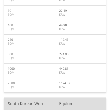
EQM
KRW
50
22.49
EQM
KRW
100
44.98
EQM
KRW
250
112.45
EQM
KRW
500
224.90
EQM
KRW
1000
449.81
EQM
KRW
2500
1124.52
EQM
KRW
South Korean Won
Equium