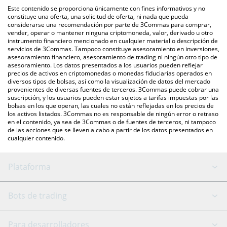
intercambio P2P (persona a persona), como LocalBitcoins, entre
Este contenido se proporciona únicamente con fines informativos y no
otras.
También puedes utilizar nuestra tabla de precios de Equium que
constituye una oferta, una solicitud de oferta, ni nada que pueda
considerarse una recomendación por parte de 3Commas para comprar,
se encuentra arriba para verificar el último precio de Equium en
vender, operar o mantener ninguna criptomoneda, valor, derivado u otro
las principales monedas fiduciarias y criptomonedas.
instrumento financiero mencionado en cualquier material o descripción de
servicios de 3Commas. Tampoco constituye asesoramiento en inversiones,
asesoramiento financiero, asesoramiento de trading ni ningún otro tipo de
asesoramiento. Los datos presentados a los usuarios pueden reflejar
precios de activos en criptomonedas o monedas fiduciarias operados en
diversos tipos de bolsas, así como la visualización de datos del mercado
provenientes de diversas fuentes de terceros. 3Commas puede cobrar una
suscripción, y los usuarios pueden estar sujetos a tarifas impuestas por las
bolsas en los que operan, las cuales no están reflejadas en los precios de
los activos listados. 3Commas no es responsable de ningún error o retraso
en el contenido, ya sea de 3Commas o de fuentes de terceros, ni tampoco
de las acciones que se lleven a cabo a partir de los datos presentados en
cualquier contenido.
Plataforma
Bot GRID
Estado del sistema
Bots de trading
Bot DCA
Backtesting
Binance
BitMEX
Para desarrolladores