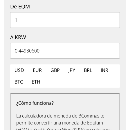
De EQM
A KRW
USD
EUR
GBP
JPY
BRL
INR
BTC
ETH
¿Cómo funciona?
La calculadora de moneda de 3Commas te
permite convertir una moneda de Equium
(EQM) a South Korean Won (KRW) en solo unos