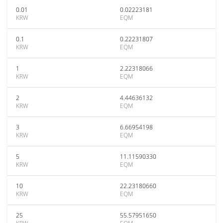
0.01
0.02223181
KRW
EQM
0.1
0.22231807
KRW
EQM
1
2.22318066
KRW
EQM
2
4.44636132
KRW
EQM
3
6.66954198
KRW
EQM
5
11.11590330
KRW
EQM
10
22.23180660
KRW
EQM
25
55.57951650