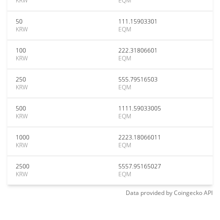
KRW
EQM
50
111.15903301
KRW
EQM
100
222.31806601
KRW
EQM
250
555.79516503
KRW
EQM
500
1111.59033005
KRW
EQM
1000
2223.18066011
KRW
EQM
2500
5557.95165027
KRW
EQM
Data provided by
Coingecko
API