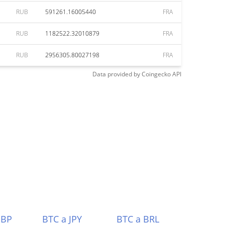
RUB
591261.16005440
FRA
RUB
1182522.32010879
FRA
RUB
2956305.80027198
FRA
Data provided by
Coingecko
API
GBP
BTC a JPY
BTC a BRL