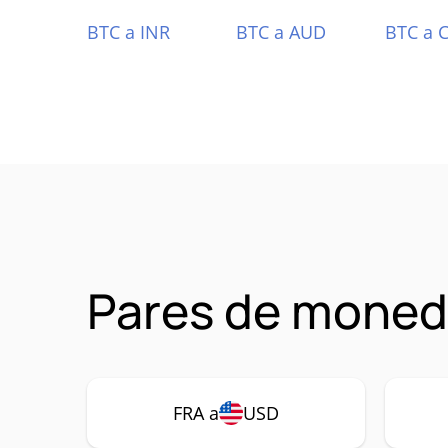
BTC a INR
BTC a AUD
BTC a 
Pares de moned
FRA a
USD