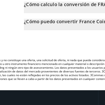
¿Cómo calculo la conversión de FR
En este momento, 1 France Coin equivale a 0.00084
La calculadora de France Coin de 3Commas te permite
a RUB. Solo necesitas ingresar la cantidad de France 
¿Cómo puedo convertir France Coi
convertirá automáticamente a Russian Ruble (RUB).
La forma más común de convertir FRA a RUB es a tra
También puedes utilizar nuestra tabla de precios de F
plataforma de intercambio P2P (persona a persona), c
último precio de France Coin en las principales moned
s y no constituye una oferta, una solicitud de oferta, ni nada que pueda consi
do u otro instrumento financiero mencionado en cualquier material o descripci
ing ni ningún otro tipo de asesoramiento. Los datos presentados a los usuarios
isualización de datos del mercado provenientes de diversas fuentes de terceros.
n, las cuales no están reflejadas en los precios de los activos listados. 3Commas
ones que se lleven a cabo a partir de los datos presentados en cualquier conten