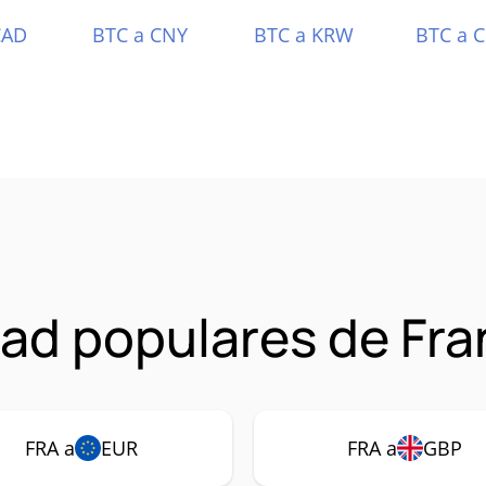
CAD
BTC a CNY
BTC a KRW
BTC a 
ad populares de Fra
FRA a
EUR
FRA a
GBP