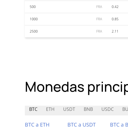
500
FRA
0.42
1000
FRA
0.85
2500
FRA
2.11
Monedas princi
BTC
ETH
USDT
BNB
USDC
BU
BTC a ETH
BTC a USDT
BTC a 