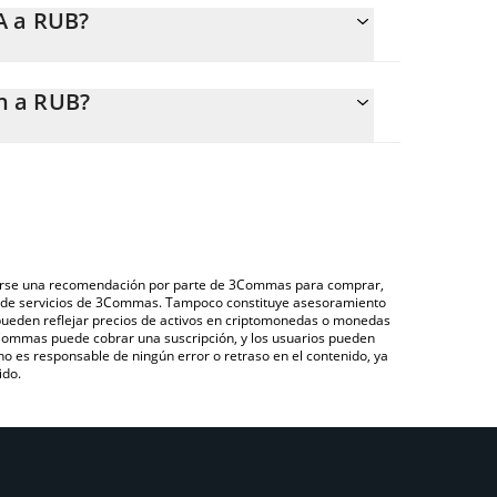
A a RUB?
565 RUB.
 calcular fácilmente el precio de conversión de FRA
Coin en el campo correspondiente, y el valor se
n a RUB?
vés de un mercado bursátil de criptomonedas o una
rance Coin que se encuentra arriba para verificar el
omo LocalBitcoins, entre otras.
as fiduciarias y criptomonedas.
derarse una recomendación por parte de 3Commas para comprar,
ón de servicios de 3Commas. Tampoco constituye asesoramiento
 pueden reflejar precios de activos en criptomonedas o monedas
 3Commas puede cobrar una suscripción, y los usuarios pueden
 no es responsable de ningún error o retraso en el contenido, ya
ido.