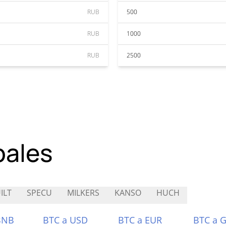
RUB
500
RUB
1000
RUB
2500
pales
ILT
SPECU
MILKERS
KANSO
HUCH
BNB
BTC a USD
BTC a EUR
BTC a 