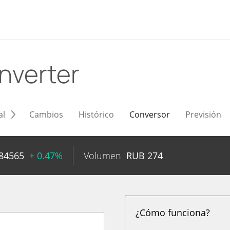
nverter
al
Cambios
Histórico
Conversor
Previsión
84565
+ 0.47%
Volumen
RUB
274
¿Cómo funciona?