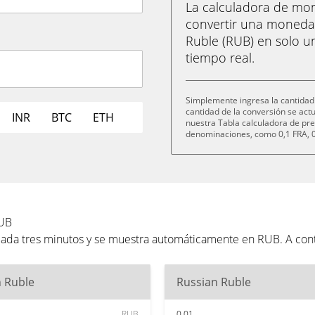
La calculadora de m
convertir una moneda 
Ruble (RUB) en solo u
tiempo real.
Simplemente ingresa la cantidad 
cantidad de la conversión se ac
INR
BTC
ETH
nuestra Tabla calculadora de pre
denominaciones, como 0,1 FRA, 0,
RUB
 cada tres minutos y se muestra automáticamente en RUB. A con
n Ruble
Russian Ruble
RUB
0.01