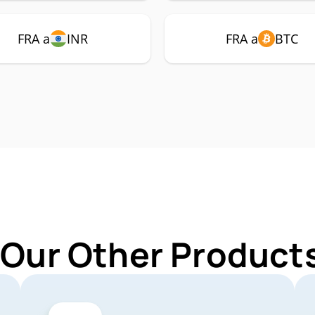
FRA a
INR
FRA a
BTC
 Our Other Products