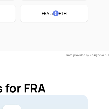
FRA a
ETH
Data provided by
Coingecko
API
 for FRA