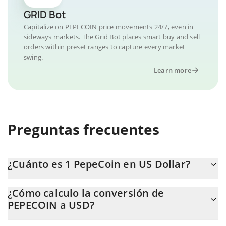
GRID Bot
Capitalize on PEPECOIN price movements 24/7, even in
sideways markets. The Grid Bot places smart buy and sell
orders within preset ranges to capture every market
swing.
Learn more
Preguntas frecuentes
¿Cuánto es 1 PepeCoin en US Dollar?
El precio de PepeCoin en USD cambia constantemente.
¿Cómo calculo la conversión de
PEPECOIN a USD?
En este momento, 1 PepeCoin equivale a 0.080195 USD.
La calculadora de PepeCoin de 3Commas te permite calcular