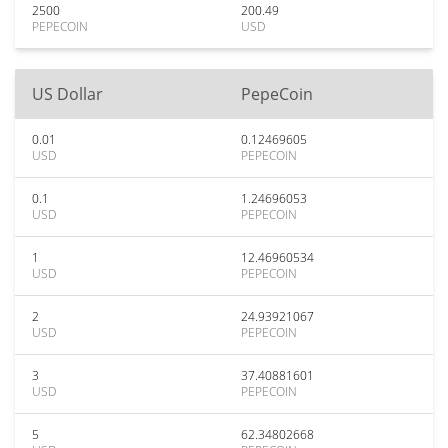
2500
200.49
PEPECOIN
USD
US Dollar
PepeCoin
0.01
0.12469605
USD
PEPECOIN
0.1
1.24696053
USD
PEPECOIN
1
12.46960534
USD
PEPECOIN
2
24.93921067
USD
PEPECOIN
3
37.40881601
USD
PEPECOIN
5
62.34802668