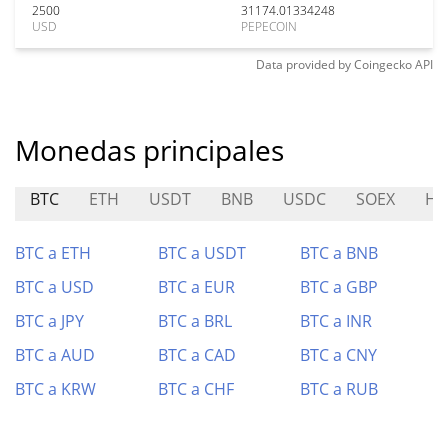
2500
31174.01334248
USD
PEPECOIN
Data provided by
Coingecko
API
Monedas principales
BTC
ETH
USDT
BNB
USDC
SOEX
HO
BTC a ETH
BTC a USDT
BTC a BNB
BTC a USD
BTC a EUR
BTC a GBP
BTC a JPY
BTC a BRL
BTC a INR
BTC a AUD
BTC a CAD
BTC a CNY
BTC a KRW
BTC a CHF
BTC a RUB