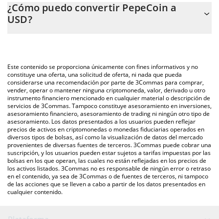
¿Cómo puedo convertir PepeCoin a
fácilmente el precio de conversión de PEPECOIN a USD. Solo
USD?
necesitas ingresar la cantidad de PepeCoin en el campo
correspondiente, y el valor se convertirá automáticamente a US
La forma más común de convertir PEPECOIN a USD es a través
Dollar (USD).
de un mercado bursátil de criptomonedas o una plataforma de
intercambio P2P (persona a persona), como LocalBitcoins, entre
También puedes utilizar nuestra tabla de precios de PepeCoin
Este contenido se proporciona únicamente con fines informativos y no
otras.
que se encuentra arriba para verificar el último precio de
constituye una oferta, una solicitud de oferta, ni nada que pueda
considerarse una recomendación por parte de 3Commas para comprar,
PepeCoin en las principales monedas fiduciarias y
vender, operar o mantener ninguna criptomoneda, valor, derivado u otro
criptomonedas.
instrumento financiero mencionado en cualquier material o descripción de
servicios de 3Commas. Tampoco constituye asesoramiento en inversiones,
asesoramiento financiero, asesoramiento de trading ni ningún otro tipo de
asesoramiento. Los datos presentados a los usuarios pueden reflejar
precios de activos en criptomonedas o monedas fiduciarias operados en
diversos tipos de bolsas, así como la visualización de datos del mercado
provenientes de diversas fuentes de terceros. 3Commas puede cobrar una
suscripción, y los usuarios pueden estar sujetos a tarifas impuestas por las
bolsas en los que operan, las cuales no están reflejadas en los precios de
los activos listados. 3Commas no es responsable de ningún error o retraso
en el contenido, ya sea de 3Commas o de fuentes de terceros, ni tampoco
de las acciones que se lleven a cabo a partir de los datos presentados en
cualquier contenido.