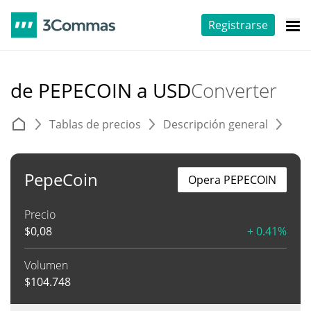
Registrarse
de PEPECOIN a USD
Converter
Tablas de precios
Descripción general
C
PepeCoin
Opera PEPECOIN
Precio
$
0,08
+ 0.41%
Volumen
$
104.748