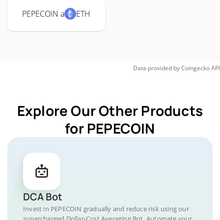
PEPECOIN a
ETH
Data provided by
Coingecko
API
Explore Our Other Products
for PEPECOIN
DCA Bot
Invest in PEPECOIN gradually and reduce risk using our
supercharged Dollar-Cost Averaging Bot. Automate your