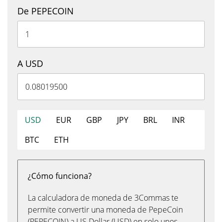
De PEPECOIN
A USD
USD
EUR
GBP
JPY
BRL
INR
BTC
ETH
¿Cómo funciona?
La calculadora de moneda de 3Commas te
permite convertir una moneda de PepeCoin
(PEPECOIN) a US Dollar (USD) en solo unos