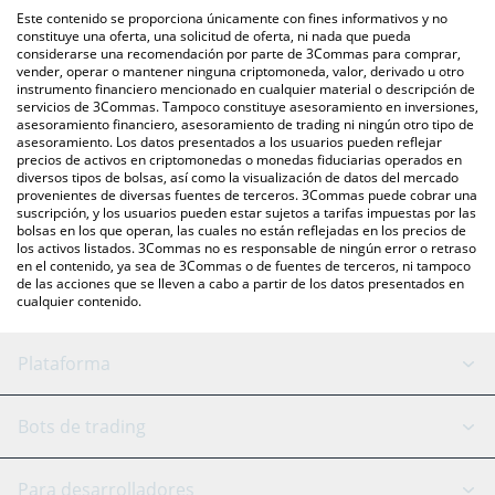
intercambio P2P (persona a persona), como LocalBitcoins, entre
También puedes utilizar nuestra tabla de precios de Recon
Este contenido se proporciona únicamente con fines informativos y no
otras.
Raccoon que se encuentra arriba para verificar el último precio
constituye una oferta, una solicitud de oferta, ni nada que pueda
considerarse una recomendación por parte de 3Commas para comprar,
de Recon Raccoon en las principales monedas fiduciarias y
vender, operar o mantener ninguna criptomoneda, valor, derivado u otro
criptomonedas.
instrumento financiero mencionado en cualquier material o descripción de
servicios de 3Commas. Tampoco constituye asesoramiento en inversiones,
asesoramiento financiero, asesoramiento de trading ni ningún otro tipo de
asesoramiento. Los datos presentados a los usuarios pueden reflejar
precios de activos en criptomonedas o monedas fiduciarias operados en
diversos tipos de bolsas, así como la visualización de datos del mercado
provenientes de diversas fuentes de terceros. 3Commas puede cobrar una
suscripción, y los usuarios pueden estar sujetos a tarifas impuestas por las
bolsas en los que operan, las cuales no están reflejadas en los precios de
los activos listados. 3Commas no es responsable de ningún error o retraso
en el contenido, ya sea de 3Commas o de fuentes de terceros, ni tampoco
de las acciones que se lleven a cabo a partir de los datos presentados en
cualquier contenido.
Plataforma
Bot GRID
Estado del sistema
Bots de trading
Bot DCA
Backtesting
Binance
BitMEX
Para desarrolladores