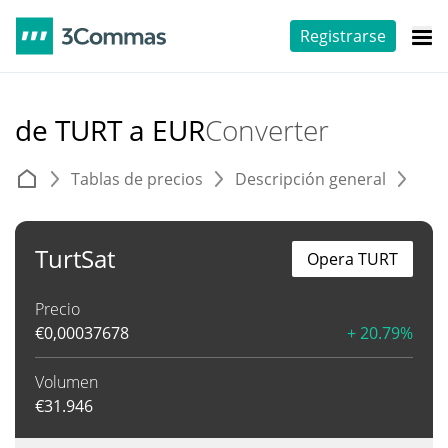
Registrarse
de TURT a EUR
Converter
Tablas de precios
Descripción general
C
TurtSat
Opera TURT
Precio
€
0,00037678
+ 20.79%
Volumen
€
31.946