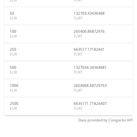
EUR
TURT
50
132703.43436488
EUR
TURT
100
265406.86872976
EUR
TURT
250
663517.17182441
EUR
TURT
500
1327034.34364881
EUR
TURT
1000
2654068.68729763
EUR
TURT
2500
6635171.71824407
EUR
TURT
Data provided by
Coingecko
API