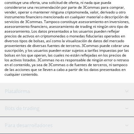
otras.
También puedes utilizar nuestra tabla de precios de TurtSat que
constituye una oferta, una solicitud de oferta, ni nada que pueda
considerarse una recomendación por parte de 3Commas para comprar,
se encuentra arriba para verificar el último precio de TurtSat en
vender, operar o mantener ninguna criptomoneda, valor, derivado u otro
las principales monedas fiduciarias y criptomonedas.
instrumento financiero mencionado en cualquier material o descripción de
servicios de 3Commas. Tampoco constituye asesoramiento en inversiones,
asesoramiento financiero, asesoramiento de trading ni ningún otro tipo de
asesoramiento. Los datos presentados a los usuarios pueden reflejar
precios de activos en criptomonedas o monedas fiduciarias operados en
diversos tipos de bolsas, así como la visualización de datos del mercado
provenientes de diversas fuentes de terceros. 3Commas puede cobrar una
suscripción, y los usuarios pueden estar sujetos a tarifas impuestas por las
bolsas en los que operan, las cuales no están reflejadas en los precios de
los activos listados. 3Commas no es responsable de ningún error o retraso
en el contenido, ya sea de 3Commas o de fuentes de terceros, ni tampoco
de las acciones que se lleven a cabo a partir de los datos presentados en
cualquier contenido.
Plataforma
Bot GRID
Estado del sistema
Bots de trading
Bot DCA
Backtesting
Binance
BitMEX
Para desarrolladores