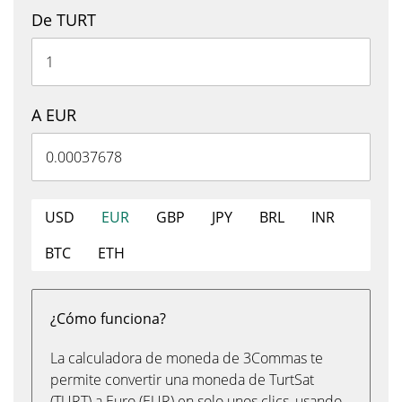
De TURT
A EUR
USD
EUR
GBP
JPY
BRL
INR
BTC
ETH
¿Cómo funciona?
La calculadora de moneda de 3Commas te
permite convertir una moneda de TurtSat
(TURT) a Euro (EUR) en solo unos clics, usando