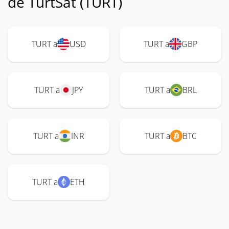
de TurtSat (TURT)
TURT a
USD
TURT a
GBP
TURT a
JPY
TURT a
BRL
TURT a
INR
TURT a
BTC
TURT a
ETH