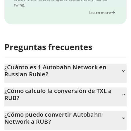
swing.
Learn more
Preguntas frecuentes
¿Cuánto es 1 Autobahn Network en
Russian Ruble?
El precio de Autobahn Network en RUB cambia constantemente.
¿Cómo calculo la conversión de TXL a
RUB?
En este momento, 1 Autobahn Network equivale a 0.103516
RUB.
La calculadora de Autobahn Network de 3Commas te permite
¿Cómo puedo convertir Autobahn
calcular fácilmente el precio de conversión de TXL a RUB. Solo
Network a RUB?
necesitas ingresar la cantidad de Autobahn Network en el
campo correspondiente, y el valor se convertirá