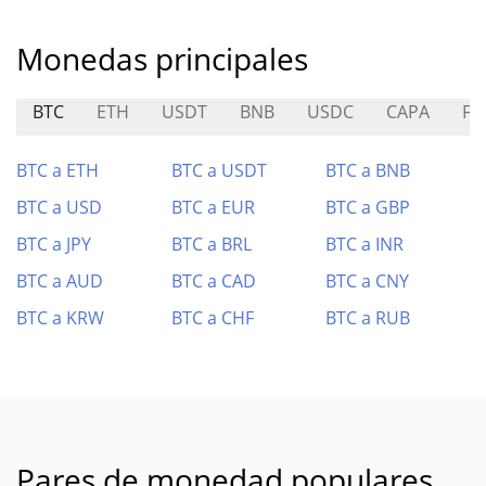
Monedas principales
BTC
ETH
USDT
BNB
USDC
CAPA
FL
BTC a ETH
BTC a USDT
BTC a BNB
BTC a USD
BTC a EUR
BTC a GBP
BTC a JPY
BTC a BRL
BTC a INR
BTC a AUD
BTC a CAD
BTC a CNY
BTC a KRW
BTC a CHF
BTC a RUB
Pares de monedad populares