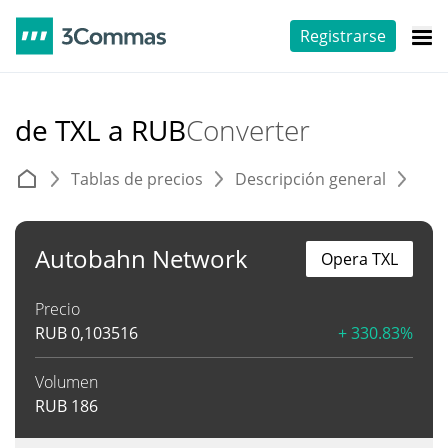
Registrarse
de TXL a RUB
Converter
Tablas de precios
Descripción general
C
Autobahn Network
Opera TXL
Precio
RUB
0,103516
+ 330.83%
Volumen
RUB
186