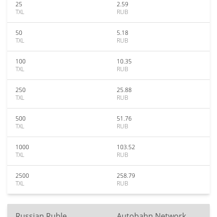
25
2.59
TXL
RUB
50
5.18
TXL
RUB
100
10.35
TXL
RUB
250
25.88
TXL
RUB
500
51.76
TXL
RUB
1000
103.52
TXL
RUB
2500
258.79
TXL
RUB
Russian Ruble
Autobahn Network