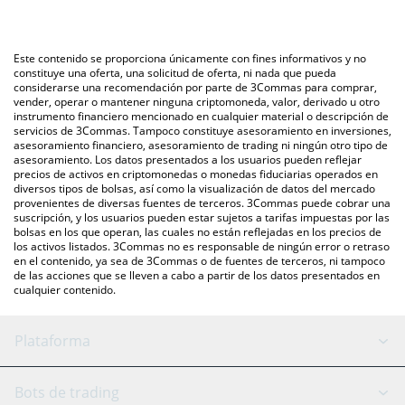
La forma más común de convertir TXL a RUB es a través de un
automáticamente a Russian Ruble (RUB).
mercado bursátil de criptomonedas o una plataforma de
intercambio P2P (persona a persona), como LocalBitcoins, entre
También puedes utilizar nuestra tabla de precios de Autobahn
Este contenido se proporciona únicamente con fines informativos y no
otras.
Network que se encuentra arriba para verificar el último precio
constituye una oferta, una solicitud de oferta, ni nada que pueda
considerarse una recomendación por parte de 3Commas para comprar,
de Autobahn Network en las principales monedas fiduciarias y
vender, operar o mantener ninguna criptomoneda, valor, derivado u otro
criptomonedas.
instrumento financiero mencionado en cualquier material o descripción de
servicios de 3Commas. Tampoco constituye asesoramiento en inversiones,
asesoramiento financiero, asesoramiento de trading ni ningún otro tipo de
asesoramiento. Los datos presentados a los usuarios pueden reflejar
precios de activos en criptomonedas o monedas fiduciarias operados en
diversos tipos de bolsas, así como la visualización de datos del mercado
provenientes de diversas fuentes de terceros. 3Commas puede cobrar una
suscripción, y los usuarios pueden estar sujetos a tarifas impuestas por las
bolsas en los que operan, las cuales no están reflejadas en los precios de
los activos listados. 3Commas no es responsable de ningún error o retraso
en el contenido, ya sea de 3Commas o de fuentes de terceros, ni tampoco
de las acciones que se lleven a cabo a partir de los datos presentados en
cualquier contenido.
Plataforma
Bot GRID
Estado del sistema
Bots de trading