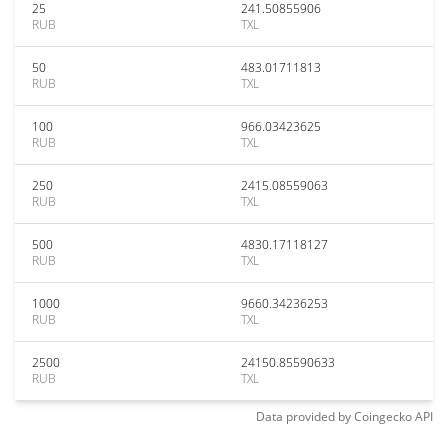
25
241.50855906
RUB
TXL
50
483.01711813
RUB
TXL
100
966.03423625
RUB
TXL
250
2415.08559063
RUB
TXL
500
4830.17118127
RUB
TXL
1000
9660.34236253
RUB
TXL
2500
24150.85590633
RUB
TXL
Data provided by
Coingecko
API