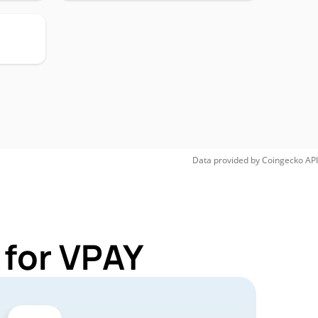
Data provided by
Coingecko
API
 for VPAY