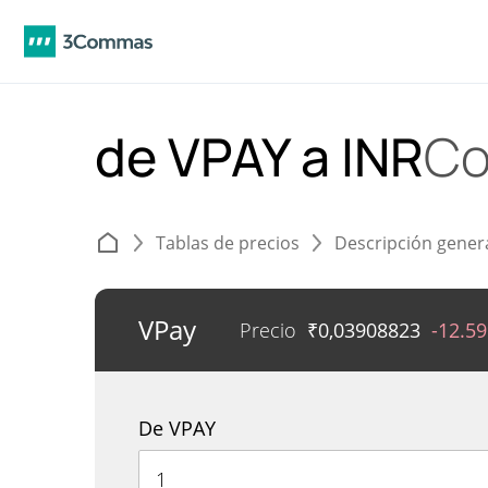
de VPAY a INR
Co
Tablas de precios
Descripción gener
VPay
Precio
₹
0,03908823
-12.5
De VPAY