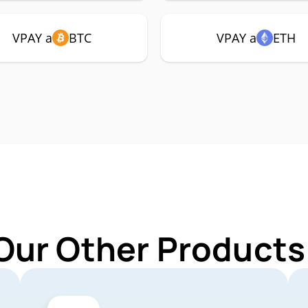
VPAY a
BTC
VPAY a
ETH
Our Other Products