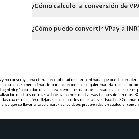
¿Cómo calculo la conversión de VP
En este momento, 1 VPay equivale a 0.03908823 INR.
La calculadora de VPay de 3Commas te permite calcul
INR. Solo necesitas ingresar la cantidad de VPay en e
¿Cómo puedo convertir VPay a INR
automáticamente a Indian Rupee (INR).
La forma más común de convertir VPAY a INR es a tr
También puedes utilizar nuestra tabla de precios de V
plataforma de intercambio P2P (persona a persona), c
precio de VPay en las principales monedas fiduciaria
s y no constituye una oferta, una solicitud de oferta, ni nada que pueda consi
do u otro instrumento financiero mencionado en cualquier material o descripci
ing ni ningún otro tipo de asesoramiento. Los datos presentados a los usuarios
isualización de datos del mercado provenientes de diversas fuentes de terceros.
n, las cuales no están reflejadas en los precios de los activos listados. 3Commas
ones que se lleven a cabo a partir de los datos presentados en cualquier conten