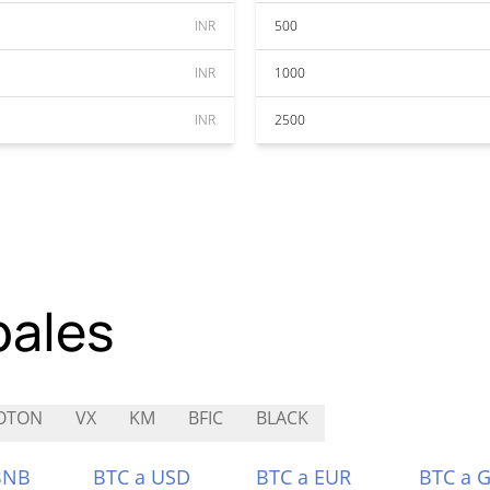
INR
500
INR
1000
INR
2500
pales
OTON
VX
KM
BFIC
BLACK
BNB
BTC a USD
BTC a EUR
BTC a 