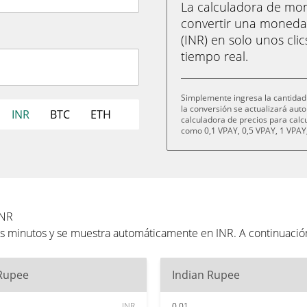
La calculadora de m
convertir una moneda
(INR) en solo unos cli
tiempo real.
Simplemente ingresa la cantidad 
la conversión se actualizará au
INR
BTC
ETH
calculadora de precios para cal
como 0,1 VPAY, 0,5 VPAY, 1 VPAY,
INR
res minutos y se muestra automáticamente en INR. A continuaci
 Rupee
Indian Rupee
INR
0.01