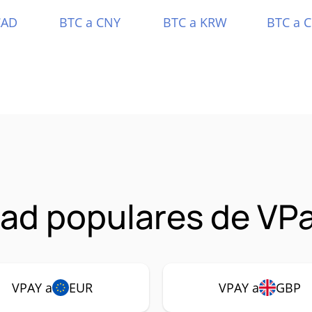
CAD
BTC a CNY
BTC a KRW
BTC a 
ad populares de VP
VPAY a
EUR
VPAY a
GBP