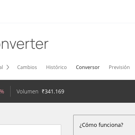
nverter
al
Cambios
Histórico
Conversor
Previsión
9%
Volumen
₹
341.169
¿Cómo funciona?