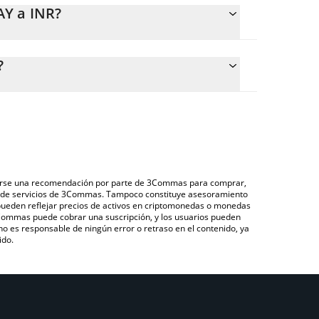
AY a INR?
ar fácilmente el precio de conversión de VPAY a
l campo correspondiente, y el valor se convertirá
?
avés de un mercado bursátil de criptomonedas o una
Pay que se encuentra arriba para verificar el último
omo LocalBitcoins, entre otras.
s y criptomonedas.
derarse una recomendación por parte de 3Commas para comprar,
ón de servicios de 3Commas. Tampoco constituye asesoramiento
 pueden reflejar precios de activos en criptomonedas o monedas
 3Commas puede cobrar una suscripción, y los usuarios pueden
 no es responsable de ningún error o retraso en el contenido, ya
ido.