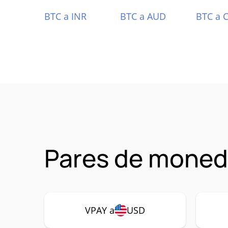
BTC a INR
BTC a AUD
BTC a 
Pares de moned
VPAY a
USD