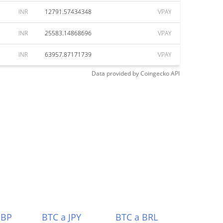
INR
12791.57434348
VPAY
INR
25583.14868696
VPAY
INR
63957.87171739
VPAY
Data provided by
Coingecko
API
GBP
BTC a JPY
BTC a BRL