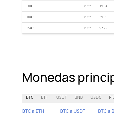
500
VPAY
19.54
1000
VPAY
39.09
2500
VPAY
97.72
Monedas princi
BTC
ETH
USDT
BNB
USDC
RI
BTC a ETH
BTC a USDT
BTC a 