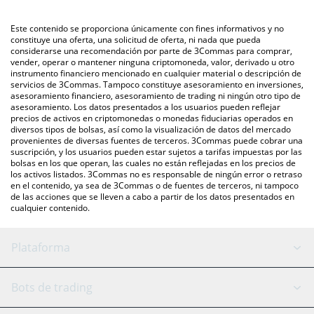
mercado bursátil de criptomonedas o una plataforma de
También puedes utilizar nuestra tabla de precios de VaporFund
intercambio P2P (persona a persona), como LocalBitcoins, entre
que se encuentra arriba para verificar el último precio de
Este contenido se proporciona únicamente con fines informativos y no
otras.
VaporFund en las principales monedas fiduciarias y
constituye una oferta, una solicitud de oferta, ni nada que pueda
considerarse una recomendación por parte de 3Commas para comprar,
criptomonedas.
vender, operar o mantener ninguna criptomoneda, valor, derivado u otro
instrumento financiero mencionado en cualquier material o descripción de
servicios de 3Commas. Tampoco constituye asesoramiento en inversiones,
asesoramiento financiero, asesoramiento de trading ni ningún otro tipo de
asesoramiento. Los datos presentados a los usuarios pueden reflejar
precios de activos en criptomonedas o monedas fiduciarias operados en
diversos tipos de bolsas, así como la visualización de datos del mercado
provenientes de diversas fuentes de terceros. 3Commas puede cobrar una
suscripción, y los usuarios pueden estar sujetos a tarifas impuestas por las
bolsas en los que operan, las cuales no están reflejadas en los precios de
los activos listados. 3Commas no es responsable de ningún error o retraso
en el contenido, ya sea de 3Commas o de fuentes de terceros, ni tampoco
de las acciones que se lleven a cabo a partir de los datos presentados en
cualquier contenido.
Plataforma
Bot GRID
Estado del sistema
Bots de trading