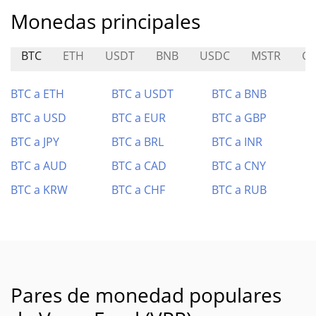
Monedas principales
BTC
ETH
USDT
BNB
USDC
MSTR
G
BTC a ETH
BTC a USDT
BTC a BNB
BTC a USD
BTC a EUR
BTC a GBP
BTC a JPY
BTC a BRL
BTC a INR
BTC a AUD
BTC a CAD
BTC a CNY
BTC a KRW
BTC a CHF
BTC a RUB
Pares de monedad populares