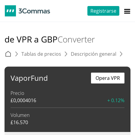
Registrarse
de VPR a GBP
Converter
Tablas de precios
Descripción general
C
VaporFund
Opera VPR
Precio
£
0,0004016
+ 0.12%
Volumen
£
16.570