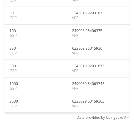
GBP
VPR
50
124501.99203187
GBP
VPR
100
249003.98406375
GBP
VPR
250
622509.96015936
GBP
VPR
500
1245019.92031873
GBP
VPR
1000
2490039.84063745
GBP
VPR
2500
6225099.60159363
GBP
VPR
Data provided by
Coingecko
API