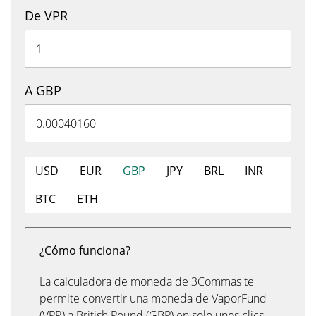
De VPR
A GBP
USD
EUR
GBP
JPY
BRL
INR
BTC
ETH
¿Cómo funciona?
La calculadora de moneda de 3Commas te
permite convertir una moneda de VaporFund
(VPR) a British Pound (GBP) en solo unos clics,